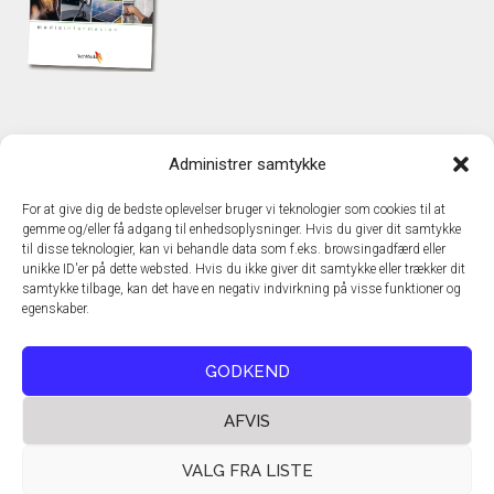
KONTAKT
Administrer samtykke
TechMedia A/S
Naverland 35
For at give dig de bedste oplevelser bruger vi teknologier som cookies til at
DK – 2600 Glostrup
gemme og/eller få adgang til enhedsoplysninger. Hvis du giver dit samtykke
www.techmedia.dk
til disse teknologier, kan vi behandle data som f.eks. browsingadfærd eller
Telefon: +45 43 24 26 28
unikke ID'er på dette websted. Hvis du ikke giver dit samtykke eller trækker dit
samtykke tilbage, kan det have en negativ indvirkning på visse funktioner og
E-mail:
info@techmedia.dk
egenskaber.
Privatlivspolitik
Cookiepolitik
GODKEND
AFVIS
VALG FRA LISTE