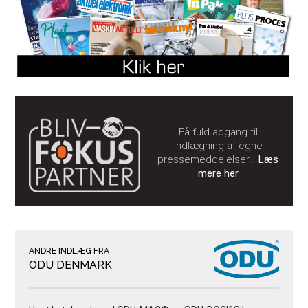
Få fuld adgang til
indlægning af egne
pressemeddelelser…
Læs
mere her
ANDRE INDLÆG FRA
ODU DENMARK