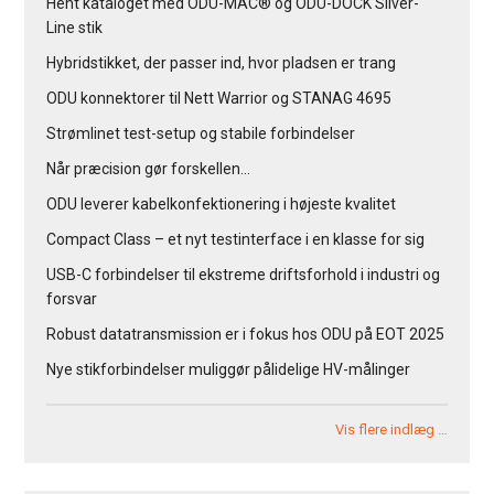
Hent kataloget med ODU-MAC® og ODU-DOCK Silver-
Line stik
Hybridstikket, der passer ind, hvor pladsen er trang
ODU konnektorer til Nett Warrior og STANAG 4695
Strømlinet test-setup og stabile forbindelser
Når præcision gør forskellen…
ODU leverer kabelkonfektionering i højeste kvalitet
Compact Class – et nyt testinterface i en klasse for sig
USB-C forbindelser til ekstreme driftsforhold i industri og
forsvar
Robust datatransmission er i fokus hos ODU på EOT 2025
Nye stikforbindelser muliggør pålidelige HV-målinger
Vis flere indlæg …