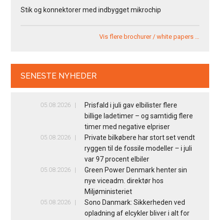
Stik og konnektorer med indbygget mikrochip
Vis flere brochurer / white papers …
SENESTE NYHEDER
05.08.2026
Prisfald i juli gav elbilister flere
billige ladetimer – og samtidig flere
timer med negative elpriser
05.08.2026
Private bilkøbere har stort set vendt
ryggen til de fossile modeller – i juli
var 97 procent elbiler
05.08.2026
Green Power Denmark henter sin
nye viceadm. direktør hos
Miljøministeriet
05.08.2026
Sono Danmark: Sikkerheden ved
opladning af elcykler bliver i alt for