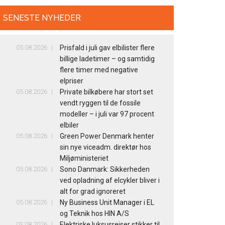
SENESTE NYHEDER
05.08.2026
Prisfald i juli gav elbilister flere
billige ladetimer – og samtidig
flere timer med negative
elpriser
05.08.2026
Private bilkøbere har stort set
vendt ryggen til de fossile
modeller – i juli var 97 procent
elbiler
05.08.2026
Green Power Denmark henter
sin nye viceadm. direktør hos
Miljøministeriet
05.08.2026
Sono Danmark: Sikkerheden
ved opladning af elcykler bliver i
alt for grad ignoreret
05.08.2026
Ny Business Unit Manager i EL
og Teknik hos HIN A/S
03.08.2026
Elektriske luksusrejser stikker til