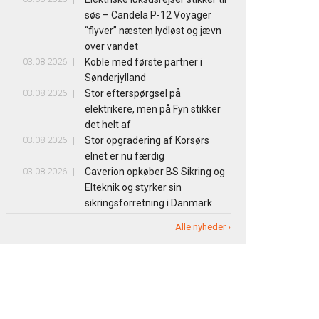
søs – Candela P-12 Voyager
“flyver” næsten lydløst og jævn
over vandet
03.08.2026
Koble med første partner i
Sønderjylland
03.08.2026
Stor efterspørgsel på
elektrikere, men på Fyn stikker
det helt af
03.08.2026
Stor opgradering af Korsørs
elnet er nu færdig
03.08.2026
Caverion opkøber BS Sikring og
Elteknik og styrker sin
sikringsforretning i Danmark
Alle nyheder ›