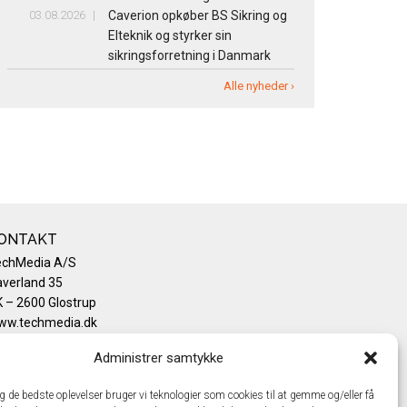
03.08.2026
Caverion opkøber BS Sikring og
Elteknik og styrker sin
sikringsforretning i Danmark
Alle nyheder ›
ONTAKT
echMedia A/S
verland 35
 – 2600 Glostrup
ww.techmedia.dk
lefon: +45 43 24 26 28
Administrer samtykke
mail:
info@techmedia.dk
ivatlivspolitik
ig de bedste oplevelser bruger vi teknologier som cookies til at gemme og/eller få
okiepolitik