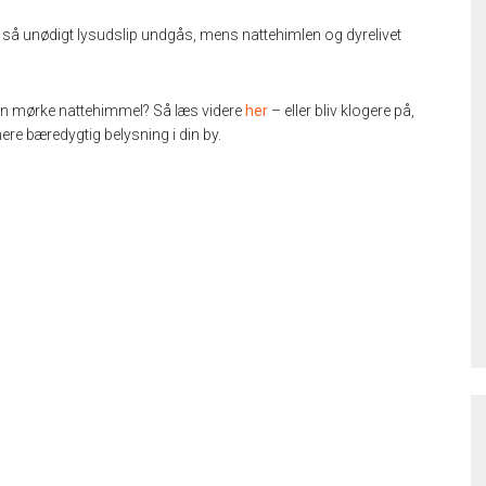
, så unødigt lysudslip undgås, mens nattehimlen og dyrelivet
 den mørke nattehimmel? Så læs videre
her
– eller bliv klogere på,
e bæredygtig belysning i din by.