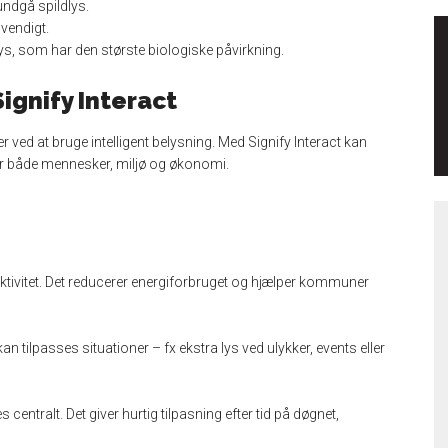
undgå spildlys.
vendigt.
lys, som har den største biologiske påvirkning.
ignify Interact
ved at bruge intelligent belysning. Med Signify Interact kan
or både mennesker, miljø og økonomi.
ktivitet. Det reducerer energiforbruget og hjælper kommuner
n tilpasses situationer – fx ekstra lys ved ulykker, events eller
entralt. Det giver hurtig tilpasning efter tid på døgnet,