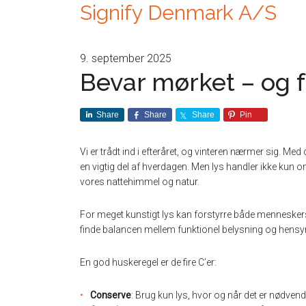
Signify Denmark A/S
9. september 2025
Bevar mørket – og f
Share
Share
Share
Pin
Vi er trådt ind i efteråret, og vinteren nærmer sig. Med
en vigtig del af hverdagen. Men lys handler ikke kun
vores nattehimmel og natur.
For meget kunstigt lys kan forstyrre både menneskers
finde balancen mellem funktionel belysning og hensynet
En god huskeregel er de fire C’er:
Conserve
: Brug kun lys, hvor og når det er nødvend