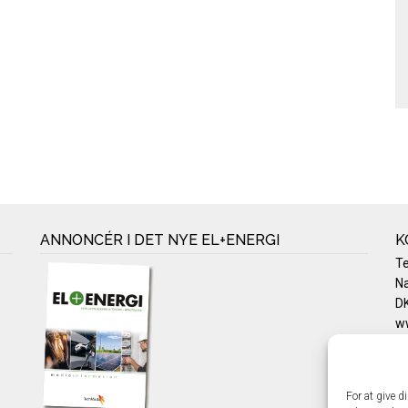
ANNONCÉR I DET NYE EL+ENERGI
K
T
Na
DK
w
Te
E-
Pr
For at give d
Co