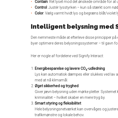
Contain
: Ret lyset mod det ønskede område for at 
Control
: Justér lysstyrken – kun så stærkt som nød
Color
: Vælg varmt hvidt lys og begræns blåt/violet 
Intelligent belysning med S
Den nemmeste måde at efterleve disse principper på er 
byer optimere deres belysningssystemer – til gavn f
Her er nogle af fordelene ved Signify Interact:
Energibesparelse og lavere CO₂-udledning
Lys kan automatisk dæmpes eller slukkes ved lav a
med at nå klimamål.
Øget sikkerhed og tryghed
Giver jævn belysning uden mørke pletter. Systemet ka
kriminalitet – hvilket skaber en mere tryg by.
Smart styring og fleksibilitet
Hele belysningsnetværket kan overvåges og justeres c
trafikmønstre og lokale behov.