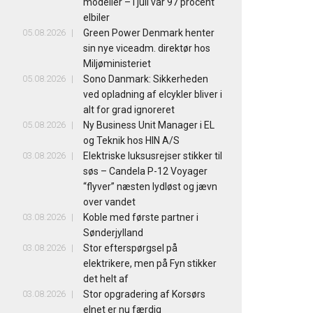
modeller – i juli var 97 procent
elbiler
05.08.2026
Green Power Denmark henter
sin nye viceadm. direktør hos
Miljøministeriet
05.08.2026
Sono Danmark: Sikkerheden
ved opladning af elcykler bliver i
alt for grad ignoreret
05.08.2026
Ny Business Unit Manager i EL
og Teknik hos HIN A/S
03.08.2026
Elektriske luksusrejser stikker til
søs – Candela P-12 Voyager
“flyver” næsten lydløst og jævn
over vandet
03.08.2026
Koble med første partner i
Sønderjylland
03.08.2026
Stor efterspørgsel på
elektrikere, men på Fyn stikker
det helt af
03.08.2026
Stor opgradering af Korsørs
elnet er nu færdig