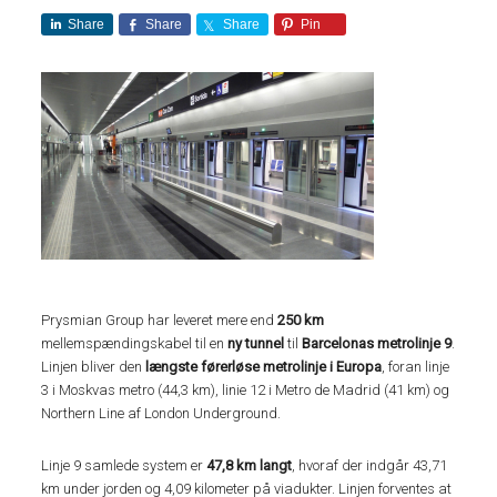
Share
Share
Share
Pin
Prysmian Group har leveret mere end
250 km
mellemspændingskabel til en
ny tunnel
til
Barcelonas metrolinje 9
.
Linjen bliver den
længste førerløse metrolinje i Europa
, foran linje
3 i Moskvas metro (44,3 km), linie 12 i Metro de Madrid (41 km) og
Northern Line af London Underground.
Linje 9 samlede system er
47,8 km langt
, hvoraf der indgår 43,71
km under jorden og 4,09 kilometer på viadukter. Linjen forventes at