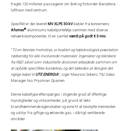
fragte 120 millioner passagerer om året og forbinder Barcelona
lufthavn med centrum.
Specifikt er der leveret
MV XLPE 30 kV
kabler fra koncernens
®
Afumex
aluminiums kabelportefølje sammen med diverse
netværkskomponenter, til en samlet
værdi på godt € 3 mio
.
“
Til en førerløs metrolinje, er kvalitet og højteknologisk præstation
nødvendig for alle involverede materialer.
Ingeniører og teknikere
fra R&D såvel som industrielle divisioner arbejdede sammen om
at opfylde specifikke kundekrav, og det lykkedes at designe det
rigtige kabel til
UTE ENERGIA
“, siger Mauricio Sobero, T&I Sales
Manager hos Prysmian Spanien
Denne kabeltype efterspørges i stigende grad af offentlige
myndigheder og virksomheder, på grund af dets
brandhæmmende egenskaber og evne til at beskytte mennesker
og udstyr fra giftige og ætsende gas, i dårligt ventilerede
områder.