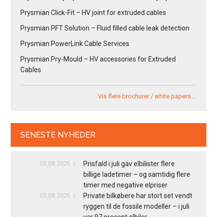
Prysmian Click-Fit – HV joint for extruded cables
Prysmian PFT Solution – Fluid filled cable leak detection
Prysmian PowerLink Cable Services
Prysmian Pry-Mould – HV accessories for Extruded
Cables
Vis flere brochurer / white papers …
SENESTE NYHEDER
05.08.2026
Prisfald i juli gav elbilister flere
billige ladetimer – og samtidig flere
timer med negative elpriser
05.08.2026
Private bilkøbere har stort set vendt
ryggen til de fossile modeller – i juli
var 97 procent elbiler