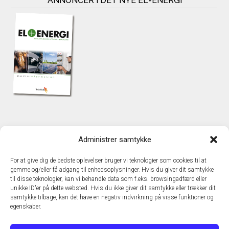
ANNONCÉR I DET NYE EL+ENERGI
KONTAKT
Administrer samtykke
TechMedia A/S
Naverland 35
For at give dig de bedste oplevelser bruger vi teknologier som cookies til at
DK – 2600 Glostrup
gemme og/eller få adgang til enhedsoplysninger. Hvis du giver dit samtykke
www.techmedia.dk
til disse teknologier, kan vi behandle data som f.eks. browsingadfærd eller
Telefon: +45 43 24 26 28
unikke ID'er på dette websted. Hvis du ikke giver dit samtykke eller trækker dit
samtykke tilbage, kan det have en negativ indvirkning på visse funktioner og
E-mail:
info@techmedia.dk
egenskaber.
Privatlivspolitik
Cookiepolitik