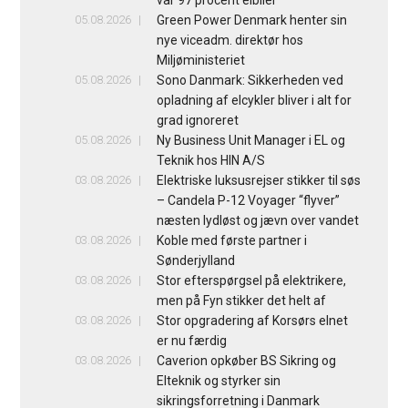
05.08.2026
Green Power Denmark henter sin
nye viceadm. direktør hos
Miljøministeriet
05.08.2026
Sono Danmark: Sikkerheden ved
opladning af elcykler bliver i alt for
grad ignoreret
05.08.2026
Ny Business Unit Manager i EL og
Teknik hos HIN A/S
03.08.2026
Elektriske luksusrejser stikker til søs
– Candela P-12 Voyager “flyver”
næsten lydløst og jævn over vandet
03.08.2026
Koble med første partner i
Sønderjylland
03.08.2026
Stor efterspørgsel på elektrikere,
men på Fyn stikker det helt af
03.08.2026
Stor opgradering af Korsørs elnet
er nu færdig
03.08.2026
Caverion opkøber BS Sikring og
Elteknik og styrker sin
sikringsforretning i Danmark