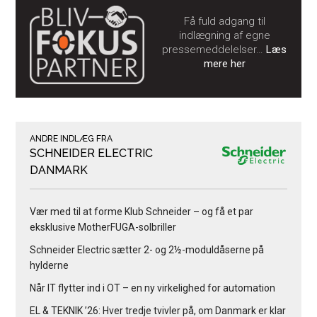
Få fuld adgang til
indlægning af egne
pressemeddelelser…
Læs
mere her
ANDRE INDLÆG FRA
SCHNEIDER ELECTRIC
DANMARK
Vær med til at forme Klub Schneider – og få et par
eksklusive MotherFUGA-solbriller
Schneider Electric sætter 2- og 2½-moduldåserne på
hylderne
Når IT flytter ind i OT – en ny virkelighed for automation
EL & TEKNIK ’26: Hver tredje tvivler på, om Danmark er klar