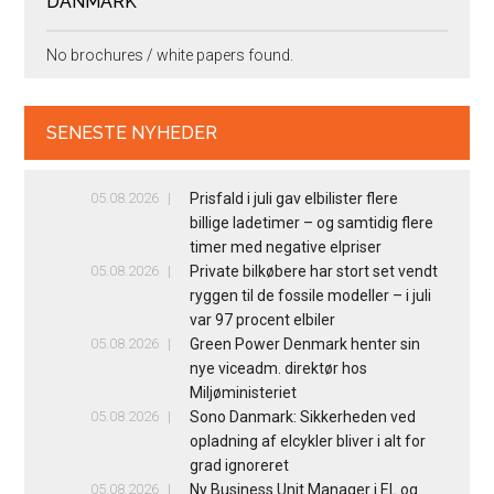
DANMARK
No brochures / white papers found.
SENESTE NYHEDER
05.08.2026
Prisfald i juli gav elbilister flere
billige ladetimer – og samtidig flere
timer med negative elpriser
05.08.2026
Private bilkøbere har stort set vendt
ryggen til de fossile modeller – i juli
var 97 procent elbiler
05.08.2026
Green Power Denmark henter sin
nye viceadm. direktør hos
Miljøministeriet
05.08.2026
Sono Danmark: Sikkerheden ved
opladning af elcykler bliver i alt for
grad ignoreret
05.08.2026
Ny Business Unit Manager i EL og