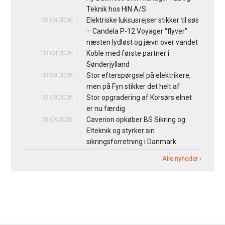
Teknik hos HIN A/S
03.08.2026
Elektriske luksusrejser stikker til søs
– Candela P-12 Voyager “flyver”
næsten lydløst og jævn over vandet
03.08.2026
Koble med første partner i
Sønderjylland
03.08.2026
Stor efterspørgsel på elektrikere,
men på Fyn stikker det helt af
03.08.2026
Stor opgradering af Korsørs elnet
er nu færdig
03.08.2026
Caverion opkøber BS Sikring og
Elteknik og styrker sin
sikringsforretning i Danmark
Alle nyheder ›