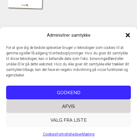
KONTAKT
Administrer samtykke
TechMedia A/S
Naverland 35
For at give dig de bedste oplevelser bruger vi teknologier som cookies til at
DK – 2600 Glostrup
gemme og/eller få adgang til enhedsoplysninger. Hvis du giver dit samtykke
www.techmedia.dk
til disse teknologier, kan vi behandle data som f.eks. browsingadfærd eller
Telefon: +45 43 24 26 28
unikke ID'er på dette websted. Hvis du ikke giver dit samtykke eller trækker dit
samtykke tilbage, kan det have en negativ indvirkning på visse funktioner og
E-mail:
info@techmedia.dk
egenskaber.
Privatlivspolitik
Cookiepolitik
GODKEND
AFVIS
VALG FRA LISTE
Cookies
Fortrolighedserklæring