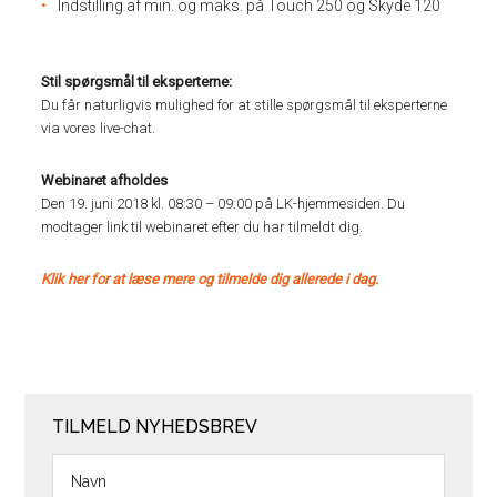
Indstilling af min. og maks. på Touch 250 og Skyde 120
Stil spørgsmål til eksperterne:
Du får naturligvis mulighed for at stille spørgsmål til eksperterne
via vores live-chat.
Webinaret afholdes
Den 19. juni 2018 kl. 08:30 – 09:00 på LK-hjemmesiden. Du
modtager link til webinaret efter du har tilmeldt dig.
Klik her for at læse mere og tilmelde dig allerede i dag.
TILMELD NYHEDSBREV