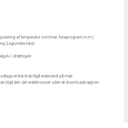
ustering af temperatur sommer, ferieprogram m.m.)
g (Legionella-fare)
algulv / idrætsgulv
age et link til at tilgå webinaret på mail.
u kan tilgå det i din webbrowser uden at downloade app’en.