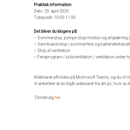
Praktisk information
Dato: 20. april 2020
Tidspunkt: 10:00-11:00
Det bliver du klogere på:
– Sommerstop, pumpe stop/motion og afspærring (j
– Varmtvand-stop i sommerferie og bakteriebehandlin
– Stop af ventilation
– Ferieprogram / pulsventilation / ventilation under h
Webinaret afholdes på Mictrosoft Teams, og du vil modt
Vi anbefaler at du tilgår webinaret fra din pc, hvor d
Tilmeld dig
her
.