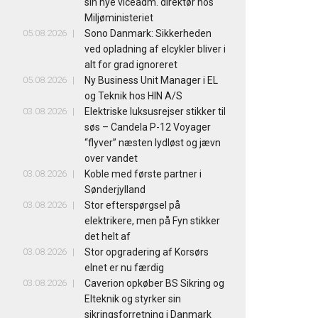
sin nye viceadm. direktør hos
Miljøministeriet
05.08.2026
Sono Danmark: Sikkerheden
ved opladning af elcykler bliver i
alt for grad ignoreret
05.08.2026
Ny Business Unit Manager i EL
og Teknik hos HIN A/S
03.08.2026
Elektriske luksusrejser stikker til
søs – Candela P-12 Voyager
“flyver” næsten lydløst og jævn
over vandet
03.08.2026
Koble med første partner i
Sønderjylland
03.08.2026
Stor efterspørgsel på
elektrikere, men på Fyn stikker
det helt af
03.08.2026
Stor opgradering af Korsørs
elnet er nu færdig
03.08.2026
Caverion opkøber BS Sikring og
Elteknik og styrker sin
sikringsforretning i Danmark