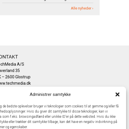
Alle nyheder ›
ONTAKT
echMedia A/S
verland 35
 – 2600 Glostrup
ww.techmedia.dk
lefon: +45 43 24 26 28
Administrer samtykke
mail:
info@techmedia.dk
ivatlivspolitik
ig de bedste oplevelser bruger vi teknologier som cookies til at gemme og/eller få
okiepolitik
hedsoplysninger. Hvis du giver dit samtykke til disse teknologier, kan vi
a som f.eks. browsingadfærd eller unikke ID'er på dette websted. Hvis du ikke
tykke eller trækker dit samtykke tilbage, kan det have en negativ indvirkning på
oner og egenskaber.