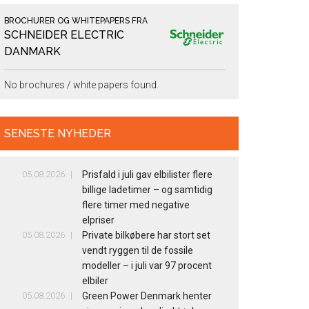
BROCHURER OG WHITEPAPERS FRA
SCHNEIDER ELECTRIC
DANMARK
No brochures / white papers found.
SENESTE NYHEDER
05.08.2026
Prisfald i juli gav elbilister flere
billige ladetimer – og samtidig
flere timer med negative
elpriser
05.08.2026
Private bilkøbere har stort set
vendt ryggen til de fossile
modeller – i juli var 97 procent
elbiler
05.08.2026
Green Power Denmark henter