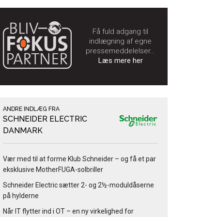
Få fuld adgang til
indlægning af egne
pressemeddelelser…
Læs mere her
ANDRE INDLÆG FRA
SCHNEIDER ELECTRIC
DANMARK
Vær med til at forme Klub Schneider – og få et par
eksklusive MotherFUGA-solbriller
Schneider Electric sætter 2- og 2½-moduldåserne
på hylderne
Når IT flytter ind i OT – en ny virkelighed for