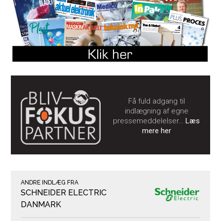
Få fuld adgang til
indlægning af egne
pressemeddelelser…
Læs
mere her
ANDRE INDLÆG FRA
SCHNEIDER ELECTRIC
DANMARK