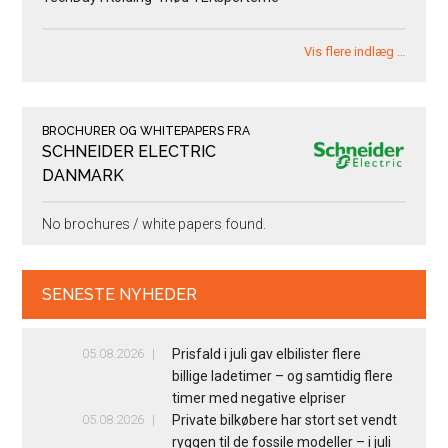
Vis flere indlæg …
BROCHURER OG WHITEPAPERS FRA
SCHNEIDER ELECTRIC
DANMARK
No brochures / white papers found.
SENESTE NYHEDER
05.08.2026
Prisfald i juli gav elbilister flere
billige ladetimer – og samtidig flere
timer med negative elpriser
05.08.2026
Private bilkøbere har stort set vendt
ryggen til de fossile modeller – i juli