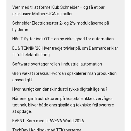
Vær med til at forme Klub Schneider – og få et par
eksklusive MotherFUGA-solbriller
Schneider Electric sætter 2- og 2½-moduldåserne på
hylderne
Når IT flytter ind i OT – en ny virkelighed for automation
EL & TEKNIK ’26: Hver tredje tvivler på, om Danmark er klar
til fuld elektrificering
Software overtager rollen i industriel automation
Grøn vækst i praksis: Hvordan opskalerer man produktion
ansvarligt?
Hvor hurtigt kan dansk industri rykke digitalt lige nu?
Når energiinfrastrukturen på hospitaler ikke overvåges
tæt nok, bliver både energispild og tekniske fejl sværere
at opdage.
EVENT: Kom med til AVEVA World 2026
TechDay i Kolding- mød TEKsperterne