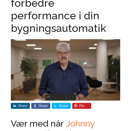
forbedre
performance i din
bygningsautomatik
Share
Share
Share
Pin
Vær med når
Johnny