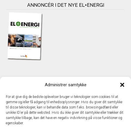
ANNONCÉR I DET NYE EL+ENERGI
KONTAKT
Administrer samtykke
TechMedia A/S
Naverland 35
For at give dig de bedste oplevelser bruger vi teknologier som cookies til at
DK – 2600 Glostrup
gemme og/eller få adgang til enhedsoplysninger. Hvis du giver dit samtykke
www.techmedia.dk
til disse teknologier, kan vi behandle data som f.eks. browsingadfærd eller
Telefon: +45 43 24 26 28
unikke ID'er på dette websted. Hvis du ikke giver dit samtykke eller trækker dit
samtykke tilbage, kan det have en negativ indvirkning på visse funktioner og
E-mail:
info@techmedia.dk
egenskaber.
Privatlivspolitik