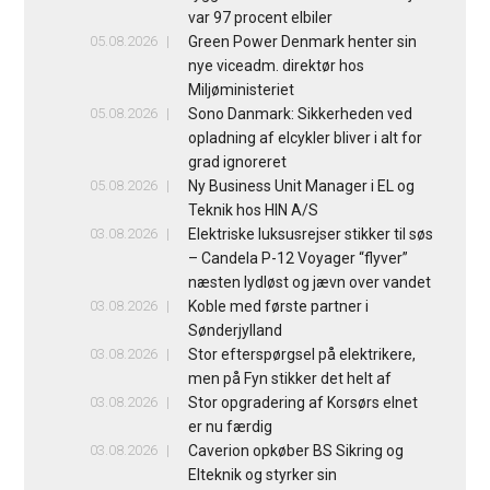
var 97 procent elbiler
05.08.2026
Green Power Denmark henter sin
nye viceadm. direktør hos
Miljøministeriet
05.08.2026
Sono Danmark: Sikkerheden ved
opladning af elcykler bliver i alt for
grad ignoreret
05.08.2026
Ny Business Unit Manager i EL og
Teknik hos HIN A/S
03.08.2026
Elektriske luksusrejser stikker til søs
– Candela P-12 Voyager “flyver”
næsten lydløst og jævn over vandet
03.08.2026
Koble med første partner i
Sønderjylland
03.08.2026
Stor efterspørgsel på elektrikere,
men på Fyn stikker det helt af
03.08.2026
Stor opgradering af Korsørs elnet
er nu færdig
03.08.2026
Caverion opkøber BS Sikring og
Elteknik og styrker sin