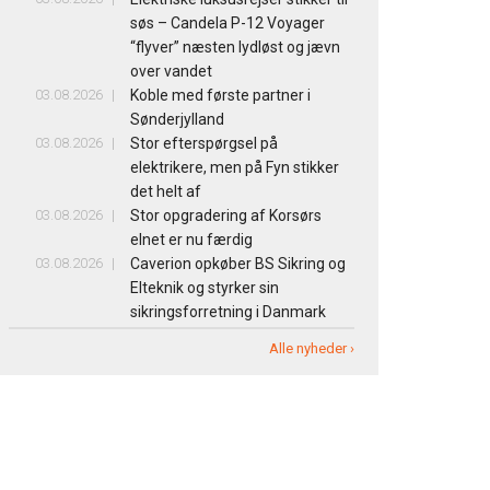
søs – Candela P-12 Voyager
“flyver” næsten lydløst og jævn
over vandet
03.08.2026
Koble med første partner i
Sønderjylland
03.08.2026
Stor efterspørgsel på
elektrikere, men på Fyn stikker
det helt af
03.08.2026
Stor opgradering af Korsørs
elnet er nu færdig
03.08.2026
Caverion opkøber BS Sikring og
Elteknik og styrker sin
sikringsforretning i Danmark
Alle nyheder ›