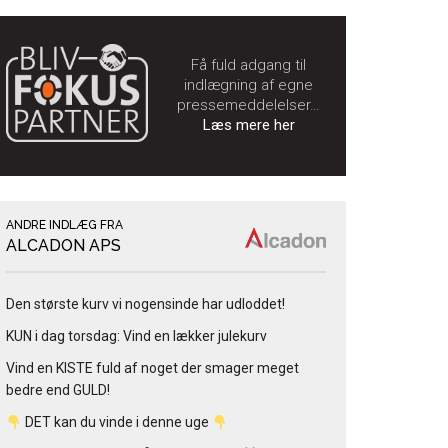
Få fuld adgang til
indlægning af egne
pressemeddelelser…
Læs mere her
ANDRE INDLÆG FRA
ALCADON APS
Den største kurv vi nogensinde har udloddet!
KUN i dag torsdag: Vind en lækker julekurv
Vind en KISTE fuld af noget der smager meget
bedre end GULD!
DET kan du vinde i denne uge