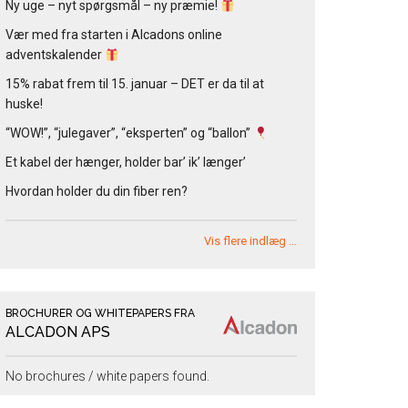
Ny uge – nyt spørgsmål – ny præmie!
Vær med fra starten i Alcadons online
adventskalender
15% rabat frem til 15. januar – DET er da til at
huske!
“WOW!”, “julegaver”, “eksperten” og “ballon”
Et kabel der hænger, holder bar’ ik’ længer’
Hvordan holder du din fiber ren?
Vis flere indlæg …
BROCHURER OG WHITEPAPERS FRA
ALCADON APS
No brochures / white papers found.