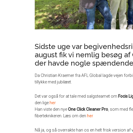
Sidste uge var begivenhedsri
august fik vi nemlig besøg af
der havde nogle spændende 
Da Christian Kraemer fra AFL Global lagde vejen forbi 
tillykke med jubilæet.
Det var også for at tale med salgsteamet om
Focis Li
den lige
her
Han viste den nye
One Click Cleaner Pro
, som med fle
fiberteknikeren. Læs om den
her
Nå ja, og så overrakte han os en helt frisk version af vo