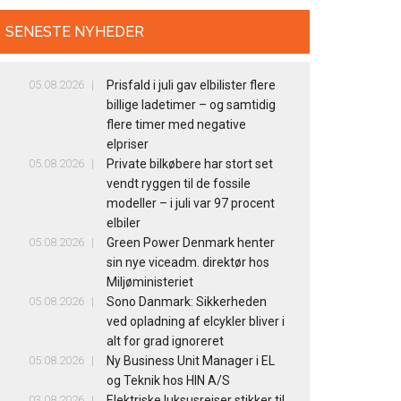
SENESTE NYHEDER
05.08.2026
Prisfald i juli gav elbilister flere
billige ladetimer – og samtidig
flere timer med negative
elpriser
05.08.2026
Private bilkøbere har stort set
vendt ryggen til de fossile
modeller – i juli var 97 procent
elbiler
05.08.2026
Green Power Denmark henter
sin nye viceadm. direktør hos
Miljøministeriet
05.08.2026
Sono Danmark: Sikkerheden
ved opladning af elcykler bliver i
alt for grad ignoreret
05.08.2026
Ny Business Unit Manager i EL
og Teknik hos HIN A/S
03.08.2026
Elektriske luksusrejser stikker til