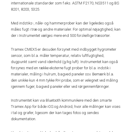
internationale standarder som f.eks. ASTM F2170, NS3511 og BS
8201, 8203, 5325.
Med indstiks-, nåle- og hammerprober kan der ligeledes også
måles fugt i træ og andre materialer. For optimal nøjagtighed, kan
der i Instrumentet vælges mere end 500 forskellige træsorter.
Tramex CMEX5 er desuden forsynet med indbygget hygrometer
sensor, som bl.a. måler temperatur, relativ luftfugtighed,
dugpunkt samt vand idenhold (g/kg luft). Instrumentet kan også
forsynes med en række eksterne fugt prober for bl.a. indstik i
materialer, måling i hulrum, bagved paneler osv. Bemærk bl.a.
den unikke kun 4 mm tykke RH probe, som er velegnet ved måling
igennem fuger, bagved paneler eller ved rørgennemføringer.
Instrumentet kan via Bluetooth kommunikere med den smarte
Tramex App for både iOS og Android, hvor alle målinger kan vises
i tal og grafer, ligesom der kan tages fotos og sendes
dokumentation.