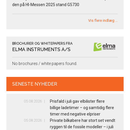
den på HI-Messen 2025 stand G5730
Vis flere indlæg …
BROCHURER OG WHITEPAPERS FRA
ELMA INSTRUMENTS A/S
No brochures / white papers found.
SENESTE NYHEDER
05.08.2026
Prisfald i juli gav elbilister flere
billige ladetimer – og samtidig flere
timer med negative elpriser
05.08.2026
Private bilkøbere har stort set vendt
ryggen til de fossile modeller – i juli