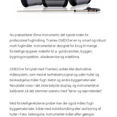
Nu præsenterer Elma Instruments det nyeste inden for
professionel fugtmåling. Tramex CMEX5 er en ny smart og robust
multi fugtmåler. Instrumentet er designet for brug til mange
forskellige opgaver indenfor bl.a. gulvbranchen, byggeri,
bygningsinspektion, skadeservice og indeklima.
CMEX5 er forsynet med Tramexs unikke ikke destruktive
målesystem, som med et lavfrekvenssignal og uden huller og
beskadigelse måler fugt i beton og andre byggematerialer.
Resultatet vises i det store belyste display, og instrumentet er
kalibreret så det stemmer overens med ”tørre- og veje-metoden”.
Med forskellige eksterne prober kan der også måles fugt i
byggematerialer, både med indstiksmåling eller ved boring af
huller i f.eks. betongulve. Instrumentet måler efter gængse