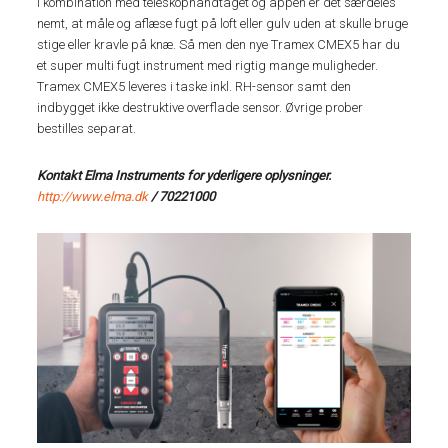
I kombination med teleskophåndtaget og appen er det særdeles
nemt, at måle og aflæse fugt på loft eller gulv uden at skulle bruge
stige eller kravle på knæ. Så men den nye Tramex CMEX5 har du
et super multi fugt instrument med rigtig mange muligheder.
Tramex CMEX5 leveres i taske inkl. RH-sensor samt den
indbygget ikke destruktive overflade sensor. Øvrige prober
bestilles separat.
Kontakt Elma Instruments for yderligere oplysninger.
http://www.elma.dk
/ 70221000