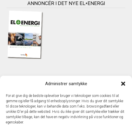
ANNONCÉR I DET NYE EL+ENERGI
KONTAKT
Administrer samtykke
TechMedia A/S
Naverland 35
For at give dig de bedste oplevelser bruger vi teknologier som cookies til at
DK – 2600 Glostrup
gemme og/eller få adgang til enhedsoplysninger. Hvis du giver dit samtykke
www.techmedia.dk
til disse teknologier, kan vi behandle data som f.eks. browsingadfærd eller
Telefon: +45 43 24 26 28
unikke ID'er på dette websted. Hvis du ikke giver dit samtykke eller trækker dit
samtykke tilbage, kan det have en negativ indvirkning på visse funktioner og
E-mail:
info@techmedia.dk
egenskaber.
Privatlivspolitik
Cookiepolitik