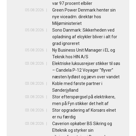
var 97 procent elbiler
05.08.2026
Green Power Denmark henter sin
nye viceadm. direktør hos
Miljøministeriet
05.08.2026
Sono Danmark: Sikkerheden ved
opladning af elcykler bliver i alt for
grad ignoreret
05.08.2026
Ny Business Unit Manager i EL og
Teknik hos HIN A/S
03.08.2026
Elektriske luksusrejser stikker til søs
– Candela P-12 Voyager “flyver”
næsten lydløst og jævn over vandet
03.08.2026
Koble med første partner i
Sønderjylland
03.08.2026
Stor efterspørgsel på elektrikere,
men på Fyn stikker det helt af
03.08.2026
Stor opgradering af Korsørs elnet
er nu færdig
03.08.2026
Caverion opkøber BS Sikring og
Elteknik og styrker sin