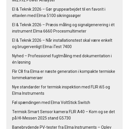
MI2992 Power Analyser
El & Teknik 2026 – Gør gruppearbejdet til en favorit i
eltavlen med Elma 5100 sikringssøger
El & Teknik 2026 – Præcis måling og signalgenerering i ét
instrument Elma 6660 Procesmultimeter
El & Teknik 2026 – Når installationstest skal være enkelt
og brugervenligt Elma iTest 7400
Nyhed – Professionel fugtmåling med dokumentation i
én løsning
Flir C8 fra Elma er næste generation i kompakte termiske
lommekameraer
Nye standarder for termisk inspektion med FLIR i65 og
Elma Instruments
Føl spændingen med Elma VoltStick Switch
Termisk Smart Sensor kamera FLIR A40 – Kom og se det
på HI-Messen 2025 stand G5730
Banebrydende PV-tester fra Elma Instruments – Oplev