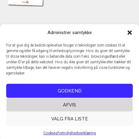
KONTAKT
Administrer samtykke
TechMedia A/S
Naverland 35
For at give dig de bedste oplevelser bruger vi teknologier som cookies til at
DK – 2600 Glostrup
gemme og/eller få adgang til enhedsoplysninger. Hvis du giver dit samtykke
www.techmedia.dk
til disse teknologier, kan vi behandle data som f.eks. browsingadfærd eller
Telefon: +45 43 24 26 28
unikke ID'er på dette websted. Hvis du ikke giver dit samtykke eller trækker dit
samtykke tilbage, kan det have en negativ indvirkning på visse funktioner og
E-mail:
info@techmedia.dk
egenskaber.
Privatlivspolitik
Cookiepolitik
GODKEND
AFVIS
VALG FRA LISTE
Cookies
Fortrolighedserklæring