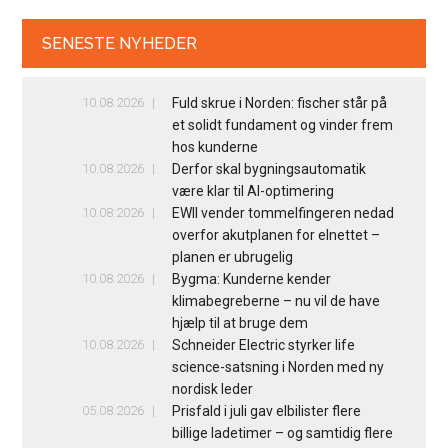
SENESTE NYHEDER
10.08.2026
Fuld skrue i Norden: fischer står på
et solidt fundament og vinder frem
hos kunderne
10.08.2026
Derfor skal bygningsautomatik
være klar til AI-optimering
10.08.2026
EWII vender tommelfingeren nedad
overfor akutplanen for elnettet –
planen er ubrugelig
10.08.2026
Bygma: Kunderne kender
klimabegreberne – nu vil de have
hjælp til at bruge dem
10.08.2026
Schneider Electric styrker life
science-satsning i Norden med ny
nordisk leder
05.08.2026
Prisfald i juli gav elbilister flere
billige ladetimer – og samtidig flere