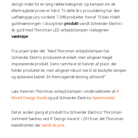
design inden for en lang række kategorier, og kampen om de
eftertragtede priser er hård: Til dette års prisuddeling har den
uafhængige jury vurderet 7.298 produkter, hvoraf 75 blev tildelt
guldmærkningen. I disciplinen
produkt
vandt Schneider Electric i
år guld med Thorsman LED arbejdslampen i kategorien
værktøjer
.
Fra juryen lyder det: ”Med Thorsman arbejdslampen har
Schneider Electric produceret et enkelt, men alligevel meget
imponerende produkt. Dens ramme er et halvrør af plast, der
holder produktet let, men alligevel robust nok til at beskytte lampen
og opbevare kablet. En fremragende løsning allround!”
Læs mere om Thorsman arbejdslampen i vindersektionen af
iF
World Design Guide
og på Schneider Electrics
hjemmeside
.
Det er anden gang et produkt fra Schneider Electrics Thorsman-
sortiment hædres ved iF Design Award. I 2019 var det Thorsman
kabeltromlen der
vandt en pris
.