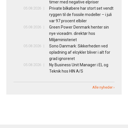
timer med negative elpriser
05.08.2026
Private bilkøbere har stort set vendt
ryggen til de fossile modeller – i juli
var 97 procent elbiler
05.08.2026
Green Power Denmark henter sin
nye viceadm. direktør hos
Miljøministeriet
05.08.2026
Sono Danmark: Sikkerheden ved
opladning af elcykler bliver i alt for
grad ignoreret
05.08.2026
Ny Business Unit Manager i EL og
Teknik hos HIN A/S
Alle nyheder ›