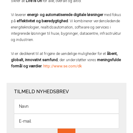
sikrer at
Life Is On
for alle, overalt og altid.
Vi leverer
energi- og automatiserede digitale løsninger
med fokus
på
effektivitet og bæredygtighed
. Vi kombinerer verdensledende
energiteknologier, realtidsautomation, software og services i
integrerede løsninger til huse, bygninger, datacentre, infrastruktur
og industrien.
Vi er dedikeret til at frigøre de uendelige muligheder for et
åbent,
globalt, innovativt samfund
, der understøtter vores
meningsfulde
formål og værdier
.
http://www.se.com/dk
TILMELD NYHEDSBREV