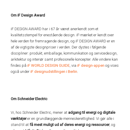
Om iF Design Award
iF DESIGN AWARD har i 67 år været anerkendt som et
kvalitetsstempel for enestående design. iF-mærket er kendt over
hele verden for fremragende design, og iF DESIGN AWARD er en
af de vigtigste designpriser i verden. Der dystes i følgende
discipliner: produkt, emballage, kommunikation og servicedesign,
arkitektur og interiør samt profesionelle koncepter. Alle vindere kan
findes på
iF WORLD DESIGN GUIDE
, via
iF design-appen
og vises
også under
iF designudstillingen i Berlin
.
Om Schneider Electric
Vi, hos Schneider Electric, mener at
adgang til energi og digitale
værktøjer
er en grundlæggende menneskerettighed. Vi gør alle i
stand til at
få mest muligt ud af deres energi og ressourcer
, og