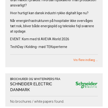
Grøn vækst i praksis: Hvordan opskalerer man produktion
ansvarligt?
Hvor hurtigt kan dansk industri rykke digitalt lige nu?
Når energiinfrastrukturen på hospitaler ikke overvåges
tæt nok, bliver både energispild og tekniske fejl sværere
at opdage.
EVENT: Kom med til AVEVA World 2026
TechDay i Kolding- mød TEKsperterne
Vis flere indlæg …
BROCHURER OG WHITEPAPERS FRA
SCHNEIDER ELECTRIC
DANMARK
No brochures / white papers found.