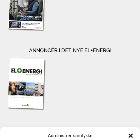
ANNONCÉR I DET NYE EL+ENERGI
KONTAKT
Administrer samtykke
TechMedia A/S