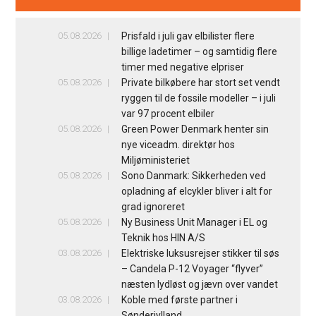
05.08.2026
Prisfald i juli gav elbilister flere
billige ladetimer – og samtidig flere
timer med negative elpriser
05.08.2026
Private bilkøbere har stort set vendt
ryggen til de fossile modeller – i juli
var 97 procent elbiler
05.08.2026
Green Power Denmark henter sin
nye viceadm. direktør hos
Miljøministeriet
05.08.2026
Sono Danmark: Sikkerheden ved
opladning af elcykler bliver i alt for
grad ignoreret
05.08.2026
Ny Business Unit Manager i EL og
Teknik hos HIN A/S
03.08.2026
Elektriske luksusrejser stikker til søs
– Candela P-12 Voyager “flyver”
næsten lydløst og jævn over vandet
03.08.2026
Koble med første partner i
Sønderjylland