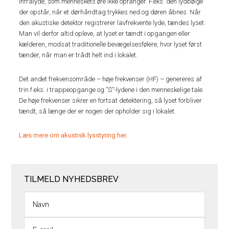
infralyde, som menneskets øre ikke opfanger. F.eks. den lydbølge
der opstår, når et dørhåndtag trykkes ned og døren åbnes. Når
den akustiske detektor registrerer lavfrekvente lyde, tændes lyset.
Man vil derfor altid opleve, at lyset er tændt i opgangen eller
kælderen, modsat traditionelle bevægelsesfølere, hvor lyset først
tænder, når man er trådt helt ind i lokalet.
Det andet frekvensområde – høje frekvenser (HF) – genereres af
trin f.eks. i trappeopgange og ”S”-lydene i den menneskelige tale.
De høje frekvenser sikrer en fortsat detektering, så lyset forbliver
tændt, så længe der er nogen der opholder sig i lokalet.
Læs mere om akustisk lysstyring her.
TILMELD NYHEDSBREV