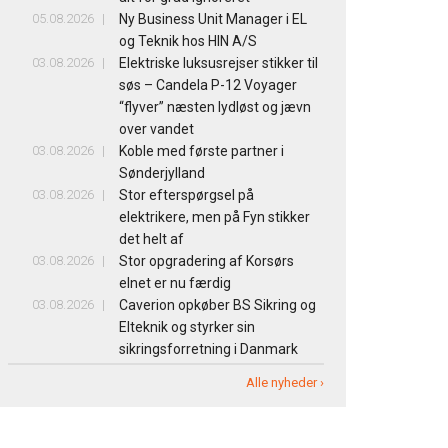
05.08.2026
Ny Business Unit Manager i EL
og Teknik hos HIN A/S
03.08.2026
Elektriske luksusrejser stikker til
søs – Candela P-12 Voyager
“flyver” næsten lydløst og jævn
over vandet
03.08.2026
Koble med første partner i
Sønderjylland
03.08.2026
Stor efterspørgsel på
elektrikere, men på Fyn stikker
det helt af
03.08.2026
Stor opgradering af Korsørs
elnet er nu færdig
03.08.2026
Caverion opkøber BS Sikring og
Elteknik og styrker sin
sikringsforretning i Danmark
Alle nyheder ›