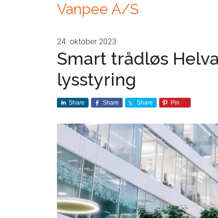
Vanpee A/S
24. oktober 2023
Smart trådløs Helv
lysstyring
Share
Share
Share
Pin