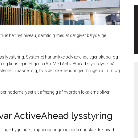
il et helt nyt niveau, samtidig med at det giver betydelige
rådløs lysstyring. Systemet har unikke selvlærende egenskaber og
og kunstig intelligens (AI). Med ActiveAhead styres lyset på
emet tilpasser sig, hvis der sker ændringer i brugen af rum og
per noderne lyset alt afhængig af hvordan lokalerne bliver
var ActiveAhead lysstyring
rer, lagerbygninger, trappeopgange og parkeringskældre, hvad