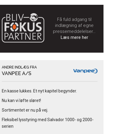
Få fuld adgang til
indlægning af egne
pressemeddelelser…
Læs mere her
ANDRE INDLÆG FRA
VANPEE A/S
En kasse lukkes. Et nyt kapitel begynder.
Nu kan vi løfte sløret!
Sortimentet er nu på vej.
Fleksibel lysstyring med Salvador 1000- og 2000-
serien