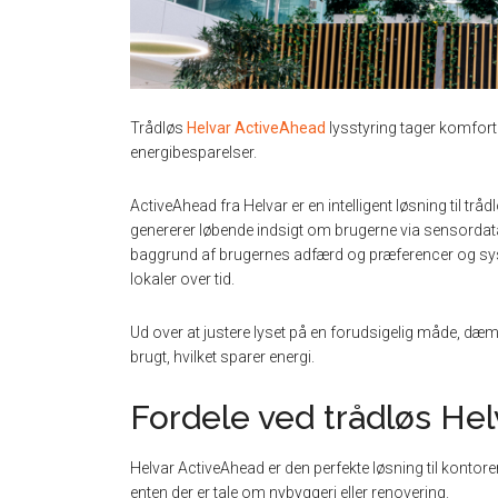
Trådløs
Helvar ActiveAhead
lysstyring tager komfort t
energibesparelser.
ActiveAhead fra Helvar er en intelligent løsning til t
genererer løbende indsigt om brugerne via sensordata 
baggrund af brugernes adfærd og præferencer og syst
lokaler over tid.
Ud over at justere lyset på en forudsigelig måde, dæm
brugt, hvilket sparer energi.
Fordele ved trådløs Hel
Helvar ActiveAhead er den perfekte løsning til konto
enten der er tale om nybyggeri eller renovering.