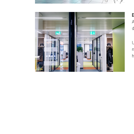
E
A
d
U
n
h