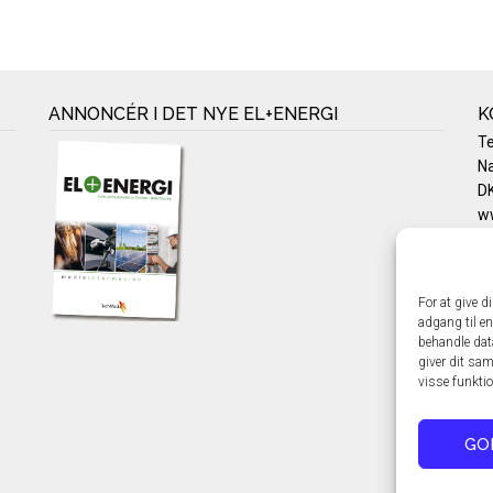
ANNONCÉR I DET NYE EL+ENERGI
K
T
Na
DK
w
Te
E-
Pr
For at give d
Co
adgang til en
behandle dat
giver dit sam
visse funkti
GO