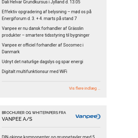
Dali Helvar Grundkursus i Jylland d. 13.05
Effektiv opgradering af belysning – mød os på
Energiforum d. 3. + 4. marts på stand 7
Vanpee er nu dansk forhandler af Grässlin
produkter – smartere tidsstyring til bygninger
Vanpee er officiel forhandler af Socomec i
Danmark
Udnyt det naturlige dagslys og spar energi
Digitalt multifunktionsur med WiFi
Vis flere indlæg …
BROCHURER OG WHITEPAPERS FRA
VANPEE A/S
DIN-skinne komponenter og gruppetavler med 5