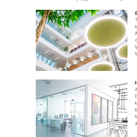
T
t
A
o
l
l
H
A
D
k
b
t
a