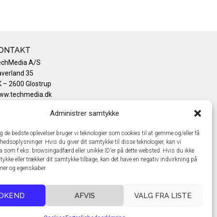
ONTAKT
echMedia A/S
verland 35
 – 2600 Glostrup
ww.techmedia.dk
lefon: +45 43 24 26 28
Administrer samtykke
mail:
info@techmedia.dk
ivatlivspolitik
ig de bedste oplevelser bruger vi teknologier som cookies til at gemme og/eller få
okiepolitik
hedsoplysninger. Hvis du giver dit samtykke til disse teknologier, kan vi
a som f.eks. browsingadfærd eller unikke ID'er på dette websted. Hvis du ikke
tykke eller trækker dit samtykke tilbage, kan det have en negativ indvirkning på
oner og egenskaber.
DKEND
AFVIS
VALG FRA LISTE