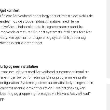
Øget komfort
rådløse ActiveAhead noder begynder at lære fra det øjeblik de
ændes – og de stopper aldrig. Armaturer med Helvar
ctiveAhead indsamler data fra egne sensorer samt fra
mgivende armaturer. Grundet systemets intelligens forbliver
ysstyrken optimal for brugeren og systemet tilpasser sig
øbende eventuelle ændringer.
urtig og nem installation
rmaturer udstyret med ActiveAhead er nemme at installere.
er er ingen behov for ledningsføring, programmering eller
onfiguration. Systemet justerer automatisk belysningen uden
ehov for manuel omkonfiguration. Hvis det ønskes, kan
ilpasning og gruppering foretages via Helvars ActiveAhead™
pp.