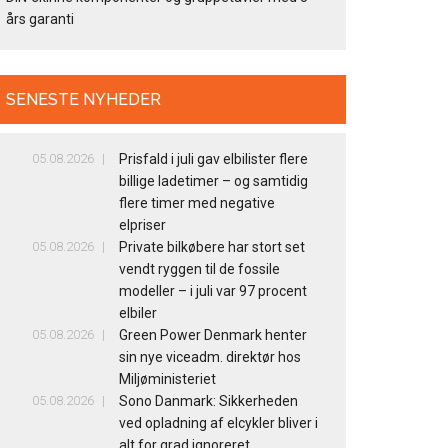
års garanti
SENESTE NYHEDER
05.08.2026
Prisfald i juli gav elbilister flere
billige ladetimer – og samtidig
flere timer med negative
elpriser
05.08.2026
Private bilkøbere har stort set
vendt ryggen til de fossile
modeller – i juli var 97 procent
elbiler
05.08.2026
Green Power Denmark henter
sin nye viceadm. direktør hos
Miljøministeriet
05.08.2026
Sono Danmark: Sikkerheden
ved opladning af elcykler bliver i
alt for grad ignoreret