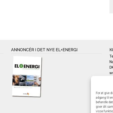
ANNONCÉR I DET NYE EL+ENERGI
K
T
Na
DK
w
Te
E-
Pr
For at give d
Co
adgang til en
behandle dat
giver dit sam
visse funkti