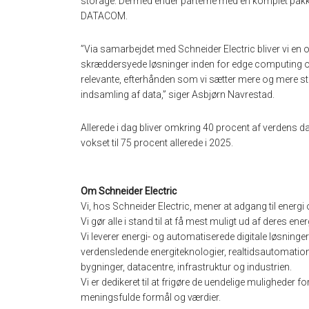
storage. Dermed ender parterne med en komplet pakke
DATACOM.
”Via samarbejdet med Schneider Electric bliver vi en o
skræddersyede løsninger inden for edge computing og 
relevante, efterhånden som vi sætter mere og mere s
indsamling af data,” siger Asbjørn Navrestad.
Allerede i dag bliver omkring 40 procent af verdens da
vokset til 75 procent allerede i 2025.
Om Schneider Electric
Vi, hos Schneider Electric, mener at adgang til energ
Vi gør alle i stand til at få mest muligt ud af deres ener
Vi leverer energi- og automatiserede digitale løsning
verdensledende energiteknologier, realtidsautomation, 
bygninger, datacentre, infrastruktur og industrien.
Vi er dedikeret til at frigøre de uendelige muligheder f
meningsfulde formål og værdier.