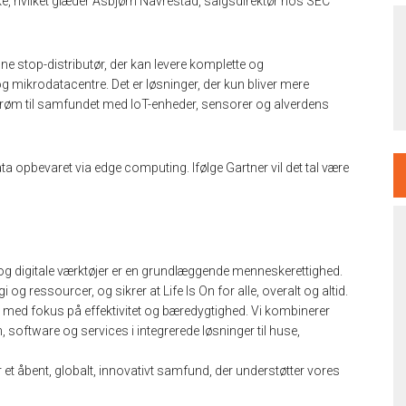
, hvilket glæder Asbjørn Navrestad, salgsdirektør hos SEC
ne stop-distributør, der kan levere komplette og
mikrodatacentre. Det er løsninger, der kun bliver mere
trøm til samfundet med IoT-enheder, sensorer og alverdens
ta opbevaret via edge computing. Ifølge Gartner vil det tal være
i og digitale værktøjer er en grundlæggende menneskerettighed.
gi og ressourcer, og sikrer at Life Is On for alle, overalt og altid.
er med fokus på effektivitet og bæredygtighed. Vi kombinerer
software og services i integrerede løsninger til huse,
or et åbent, globalt, innovativt samfund, der understøtter vores