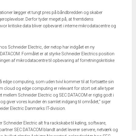
ikationer lægger et tungt pres på båndbredden og skaber
ugeroplevelser. Derfor tyder meget på, at fremtidens
vor kritiske data bliver opbevaret i interne mikrodatacentre og
hos Schneider Electric, der netop har indgået en ny
DATACOM. Formålet er at styrke Schneider Electrics position
ingen af mikrodatacentre til opbevaring af forretningskritiske
å edge computing, som uden tvivl kommer til at fortsætte sin
cloud og edge computing er relevant for stort set alle typer
het mellem Schneider Electric og SEC DATACOM er rigtig godt i
og giver vores kunder én samlet indgang til området,” siger
ider Electric Danmarks IT-division.
 Schneider Electric alt fra rackskabe til køling, software,
artner SEC DATACOM blandt andet leverer servere, netværk og