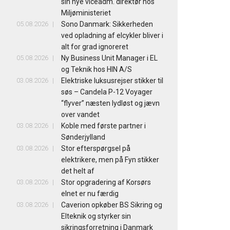
sin nye viceadm. direktør hos
Miljøministeriet
05.08.2026
Sono Danmark: Sikkerheden
ved opladning af elcykler bliver i
alt for grad ignoreret
05.08.2026
Ny Business Unit Manager i EL
og Teknik hos HIN A/S
03.08.2026
Elektriske luksusrejser stikker til
søs – Candela P-12 Voyager
“flyver” næsten lydløst og jævn
over vandet
03.08.2026
Koble med første partner i
Sønderjylland
03.08.2026
Stor efterspørgsel på
elektrikere, men på Fyn stikker
det helt af
03.08.2026
Stor opgradering af Korsørs
elnet er nu færdig
03.08.2026
Caverion opkøber BS Sikring og
Elteknik og styrker sin
sikringsforretning i Danmark