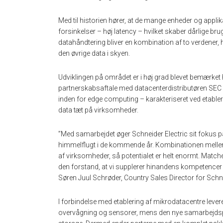
Med til historien hører, at de mange enheder og appl
forsinkelser – høj latency – hvilket skaber dårlige br
datahåndtering bliver en kombination af to verdener, h
den øvrige data i skyen.
Udviklingen på området er i høj grad blevet bemærket 
partnerskabsaftale med datacenterdistributøren SEC 
inden for edge computing – karakteriseret ved etabler
data tæt på virksomheder.
”Med samarbejdet øger Schneider Electric sit fokus p
himmelflugt i de kommende år. Kombinationen mellem 
af virksomheder, så potentialet er helt enormt. Matc
den forstand, at vi supplerer hinandens kompetencer 
Søren Juul Schrøder, Country Sales Director for Schne
I forbindelse med etablering af mikrodatacentre leverer
overvågning og sensorer, mens den nye samarbejdsp