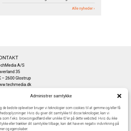
Alle nyheder ›
ONTAKT
echMedia A/S
verland 35
 – 2600 Glostrup
ww.techmedia.dk
lefon: +45 43 24 26 28
Administrer samtykke
mail:
info@techmedia.dk
ivatlivspolitik
ig de bedste oplevelser bruger vi teknologier som cookies til at gemme og/eller få
okiepolitik
hedsoplysninger. Hvis du giver dit samtykke til disse teknologier, kan vi
a som f.eks. browsingadfærd eller unikke ID'er på dette websted. Hvis du ikke
tykke eller trækker dit samtykke tilbage, kan det have en negativ indvirkning på
oner og egenskaber.