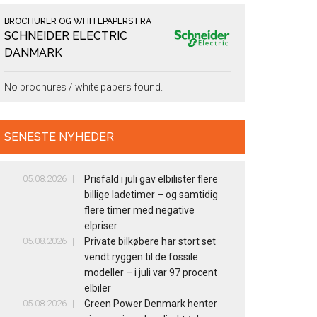
BROCHURER OG WHITEPAPERS FRA
SCHNEIDER ELECTRIC
DANMARK
No brochures / white papers found.
SENESTE NYHEDER
05.08.2026
Prisfald i juli gav elbilister flere
billige ladetimer – og samtidig
flere timer med negative
elpriser
05.08.2026
Private bilkøbere har stort set
vendt ryggen til de fossile
modeller – i juli var 97 procent
elbiler
05.08.2026
Green Power Denmark henter