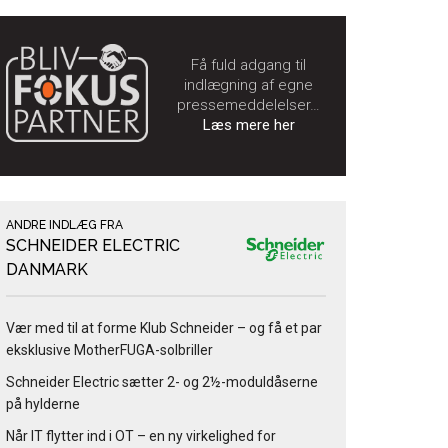
Få fuld adgang til
indlægning af egne
pressemeddelelser…
Læs mere her
ANDRE INDLÆG FRA
SCHNEIDER ELECTRIC
DANMARK
Vær med til at forme Klub Schneider – og få et par
eksklusive MotherFUGA-solbriller
Schneider Electric sætter 2- og 2½-moduldåserne
på hylderne
Når IT flytter ind i OT – en ny virkelighed for