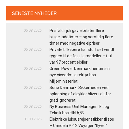
SENESTE NYHEDER
05.08.2026
Prisfald i juli gav elbilister flere
billige ladetimer – og samtidig flere
timer med negative elpriser
05.08.2026
Private bilkøbere har stort set vendt
ryggen til de fossile modeller – i juli
var 97 procent elbiler
05.08.2026
Green Power Denmark henter sin
nye viceadm. direktør hos
Miljøministeriet
05.08.2026
Sono Danmark: Sikkerheden ved
opladning af elcykler bliver i alt for
grad ignoreret
05.08.2026
Ny Business Unit Manager i EL og
Teknik hos HIN A/S
03.08.2026
Elektriske luksusrejser stikker til søs
– Candela P-12 Voyager “flyver”