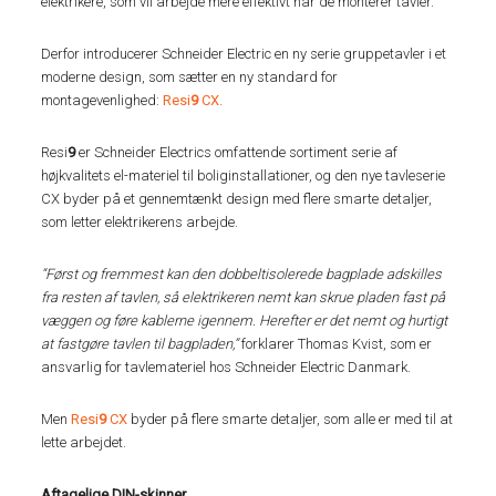
elektrikere, som vil arbejde mere effektivt når de monterer tavler.
Derfor introducerer Schneider Electric en ny serie gruppetavler i et
moderne design, som sætter en ny standard for
montagevenlighed:
Resi
9
CX.
Resi
9
er Schneider Electrics omfattende sortiment serie af
højkvalitets el-materiel til boliginstallationer, og den nye tavleserie
CX byder på et gennemtænkt design med flere smarte detaljer,
som letter elektrikerens arbejde.
“Først og fremmest kan den dobbeltisolerede bagplade adskilles
fra resten af tavlen, så elektrikeren nemt kan skrue pladen fast på
væggen og føre kablerne igennem. Herefter er det nemt og hurtigt
at fastgøre tavlen til bagpladen,”
forklarer Thomas Kvist, som er
ansvarlig for tavlemateriel hos Schneider Electric Danmark.
Men
Resi
9
CX
byder på flere smarte detaljer, som alle er med til at
lette arbejdet.
Aftagelige DIN-skinner