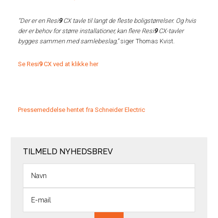
“Der er en Resi
9
CX tavle til langt de fleste boligstørrelser. Og hvis
der er behov for større installationer, kan flere Resi
9
CX-tavler
bygges sammen med samlebeslag,”
siger Thomas Kvist.
Se Resi
9
CX ved at klikke her
Pressemeddelse hentet fra Schneider Electric
TILMELD NYHEDSBREV