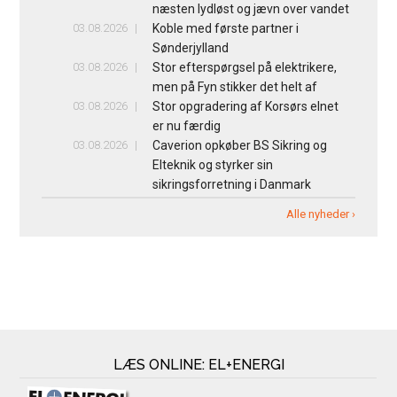
næsten lydløst og jævn over vandet
03.08.2026
Koble med første partner i
Sønderjylland
03.08.2026
Stor efterspørgsel på elektrikere,
men på Fyn stikker det helt af
03.08.2026
Stor opgradering af Korsørs elnet
er nu færdig
03.08.2026
Caverion opkøber BS Sikring og
Elteknik og styrker sin
sikringsforretning i Danmark
Alle nyheder ›
LÆS ONLINE: EL+ENERGI