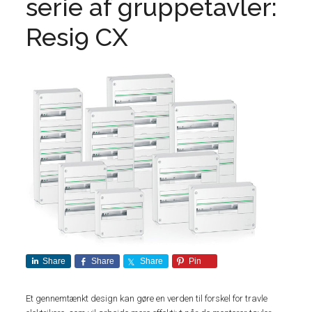
serie af gruppetavler:
Resi9 CX
Share
Share
Share
Pin
Et gennemtænkt design kan gøre en verden til forskel for travle