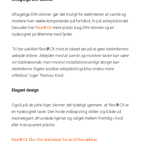
Aftagelige DIN-skinner gør det muligt for elektrikeren at samle og
montere hver række komponenter på forhånd, fx på arbejdsbordet.
Desuden har
Resi
9
CX
mere plads bag DIN-skinnen og en
nydesignet jordklemme med fjeder.
“Vi har udviklet Resi
9
CX med et skarpt øje på at gøre elektrikernes
arbejde lettere. Arbejdet med at samle og montere tavler kan være
ret tidskrævende, men med et installationsvenligt design kan
elektrikerne frigøre kostbar arbejdstid og blive endnu mere
effektive,”
siger Thomas Kvist.
Elegant design
Også på de ydre linjer skinner det tydeligt igennem, at Resi
9
CX er
en nydesignet tavle. Den hvide indkapsling skiller sig både ud
med elegant afrundede hjørner og valget mellem frontlåg i hvid
eller transparent plastic.
Resi
9
CX fås i fire størrelser fra en til fire rækker.