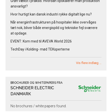
Grøn vækst i praksis: Hvordan opskalerer man produktion
ansvarligt?
Hvor hurtigt kan dansk industri rykke digitalt lige nu?
Når energiinfrastrukturen på hospitaler ikke overvåges
tæt nok, bliver både energispild og tekniske fejl sværere
at opdage.
EVENT: Kom med til AVEVA World 2026
TechDay i Kolding- mød TEKsperterne
Vis flere indlæg …
BROCHURER OG WHITEPAPERS FRA
SCHNEIDER ELECTRIC
DANMARK
No brochures / white papers found.