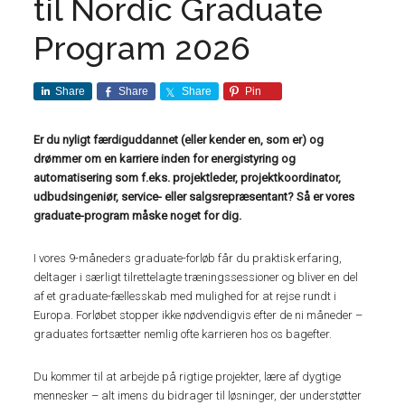
til Nordic Graduate
Program 2026
Share
Share
Share
Pin
Er du nyligt færdiguddannet (eller kender en, som er) og
drømmer om en karriere inden for energistyring og
automatisering som f.eks. projektleder, projektkoordinator,
udbudsingeniør, service- eller salgsrepræsentant? Så er vores
graduate-program måske noget for dig.
I vores 9-måneders graduate-forløb får du praktisk erfaring,
deltager i særligt tilrettelagte træningssessioner og bliver en del
af et graduate-fællesskab med mulighed for at rejse rundt i
Europa. Forløbet stopper ikke nødvendigvis efter de ni måneder –
graduates fortsætter nemlig ofte karrieren hos os bagefter.
Du kommer til at arbejde på rigtige projekter, lære af dygtige
mennesker – alt imens du bidrager til løsninger, der understøtter