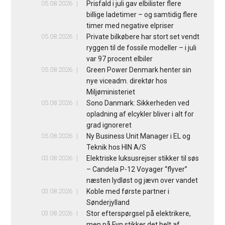
05.08.2026
Prisfald i juli gav elbilister flere
billige ladetimer – og samtidig flere
timer med negative elpriser
05.08.2026
Private bilkøbere har stort set vendt
ryggen til de fossile modeller – i juli
var 97 procent elbiler
05.08.2026
Green Power Denmark henter sin
nye viceadm. direktør hos
Miljøministeriet
05.08.2026
Sono Danmark: Sikkerheden ved
opladning af elcykler bliver i alt for
grad ignoreret
05.08.2026
Ny Business Unit Manager i EL og
Teknik hos HIN A/S
03.08.2026
Elektriske luksusrejser stikker til søs
– Candela P-12 Voyager “flyver”
næsten lydløst og jævn over vandet
03.08.2026
Koble med første partner i
Sønderjylland
03.08.2026
Stor efterspørgsel på elektrikere,
men på Fyn stikker det helt af