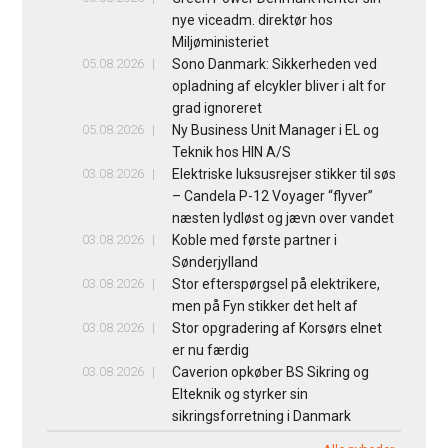
nye viceadm. direktør hos
Miljøministeriet
05.08.2026
Sono Danmark: Sikkerheden ved
opladning af elcykler bliver i alt for
grad ignoreret
05.08.2026
Ny Business Unit Manager i EL og
Teknik hos HIN A/S
03.08.2026
Elektriske luksusrejser stikker til søs
– Candela P-12 Voyager “flyver”
næsten lydløst og jævn over vandet
03.08.2026
Koble med første partner i
Sønderjylland
03.08.2026
Stor efterspørgsel på elektrikere,
men på Fyn stikker det helt af
03.08.2026
Stor opgradering af Korsørs elnet
er nu færdig
03.08.2026
Caverion opkøber BS Sikring og
Elteknik og styrker sin
sikringsforretning i Danmark