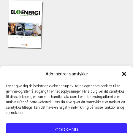
KONTAKT
Administrer samtykke
TechMedia A/S
Naverland 35
For at give dig de bedste oplevelser bruger vi teknologier som cookies til at
DK – 2600 Glostrup
gemme og/eller få adgang til enhedsoplysninger. Hvis du giver dit samtykke
www.techmedia.dk
til disse teknologier, kan vi behandle data som f.eks. browsingadfærd eller
Telefon: +45 43 24 26 28
unikke ID'er på dette websted. Hvis du ikke giver dit samtykke eller trækker dit
samtykke tilbage, kan det have en negativ indvirkning på visse funktioner og
E-mail:
info@techmedia.dk
egenskaber.
Privatlivspolitik
Cookiepolitik
GODKEND