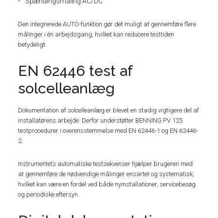
Spændingsmåling AC/DC
Den integrerede AUTO-funktion gør det muligt at gennemføre flere
målinger i én arbejdsgang, hvilket kan reducere testtiden
betydeligt.
EN 62446 test af
solcelleanlæg
Dokumentation af solcelleanlæg er blevet en stadig vigtigere del af
installatørens arbejde. Derfor understøtter BENNING PV 125
testprocedurer i overensstemmelse med EN 62446-1 og EN 62446-
2.
Instrumentets automatiske testsekvenser hjælper brugeren med
at gennemføre de nødvendige målinger ensartet og systematisk,
hvilket kan være en fordel ved både nyinstallationer, servicebesøg
og periodiske eftersyn.