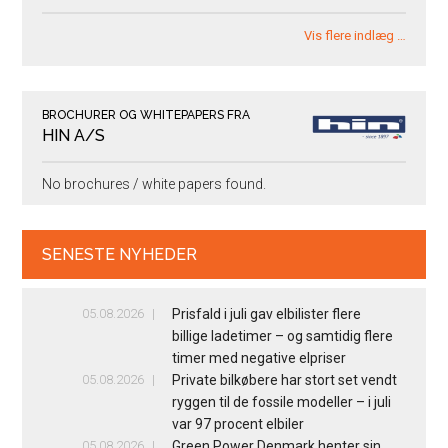
Vis flere indlæg …
BROCHURER OG WHITEPAPERS FRA
HIN A/S
No brochures / white papers found.
SENESTE NYHEDER
05.08.2026
Prisfald i juli gav elbilister flere
billige ladetimer – og samtidig flere
timer med negative elpriser
05.08.2026
Private bilkøbere har stort set vendt
ryggen til de fossile modeller – i juli
var 97 procent elbiler
05.08.2026
Green Power Denmark henter sin