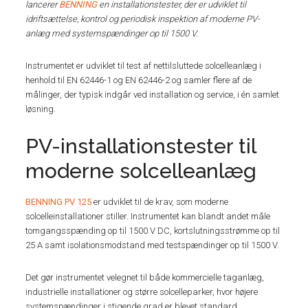
lancerer
BENNING
en installationstester, der er udviklet til
idriftsættelse, kontrol og periodisk inspektion af moderne PV-
anlæg med systemspændinger op til 1500 V.
Instrumentet er udviklet til test af nettilsluttede solcelleanlæg i
henhold til EN 62446-1 og EN 62446-2 og samler flere af de
målinger, der typisk indgår ved installation og service, i én samlet
løsning.
PV-installationstester til
moderne solcelleanlæg
BENNING PV 125
er udviklet til de krav, som moderne
solcelleinstallationer stiller. Instrumentet kan blandt andet måle
tomgangsspænding op til 1500 V DC, kortslutningsstrømme op til
25 A samt isolationsmodstand med testspændinger op til 1500 V.
Det gør instrumentet velegnet til både kommercielle taganlæg,
industrielle installationer og større solcelleparker, hvor højere
systemspændinger i stigende grad er blevet standard.