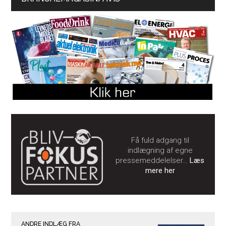
Få fuld adgang til
indlægning af egne
pressemeddelelser…
Læs
mere her
ANDRE INDLÆG FRA