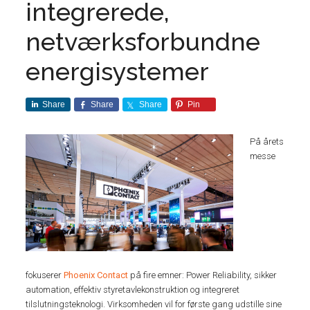
integrerede,
netværksforbundne
energisystemer
Share
Share
Share
Pin
På årets
messe
fokuserer
Phoenix Contact
på fire emner: Power Reliability, sikker
automation, effektiv styretavlekonstruktion og integreret
tilslutningsteknologi. Virksomheden vil for første gang udstille sine