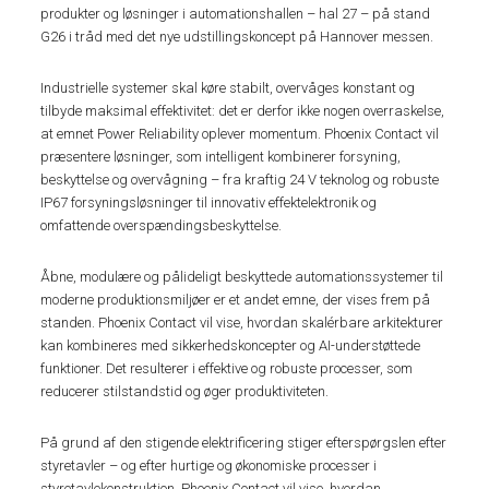
produkter og løsninger i automationshallen – hal 27 – på stand
G26 i tråd med det nye udstillingskoncept på Hannover messen.
Industrielle systemer skal køre stabilt, overvåges konstant og
tilbyde maksimal effektivitet: det er derfor ikke nogen overraskelse,
at emnet Power Reliability oplever momentum. Phoenix Contact vil
præsentere løsninger, som intelligent kombinerer forsyning,
beskyttelse og overvågning – fra kraftig 24 V teknolog og robuste
IP67 forsyningsløsninger til innovativ effektelektronik og
omfattende overspændingsbeskyttelse.
Åbne, modulære og pålideligt beskyttede automationssystemer til
moderne produktionsmiljøer er et andet emne, der vises frem på
standen. Phoenix Contact vil vise, hvordan skalérbare arkitekturer
kan kombineres med sikkerhedskoncepter og AI-understøttede
funktioner. Det resulterer i effektive og robuste processer, som
reducerer stilstandstid og øger produktiviteten.
På grund af den stigende elektrificering stiger efterspørgslen efter
styretavler – og efter hurtige og økonomiske processer i
styretavlekonstruktion. Phoenix Contact vil vise, hvordan