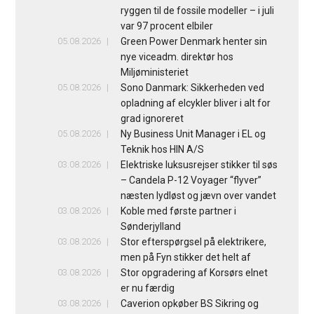
ryggen til de fossile modeller – i juli
var 97 procent elbiler
05.08.2026
Green Power Denmark henter sin
nye viceadm. direktør hos
Miljøministeriet
05.08.2026
Sono Danmark: Sikkerheden ved
opladning af elcykler bliver i alt for
grad ignoreret
05.08.2026
Ny Business Unit Manager i EL og
Teknik hos HIN A/S
03.08.2026
Elektriske luksusrejser stikker til søs
– Candela P-12 Voyager “flyver”
næsten lydløst og jævn over vandet
03.08.2026
Koble med første partner i
Sønderjylland
03.08.2026
Stor efterspørgsel på elektrikere,
men på Fyn stikker det helt af
03.08.2026
Stor opgradering af Korsørs elnet
er nu færdig
03.08.2026
Caverion opkøber BS Sikring og