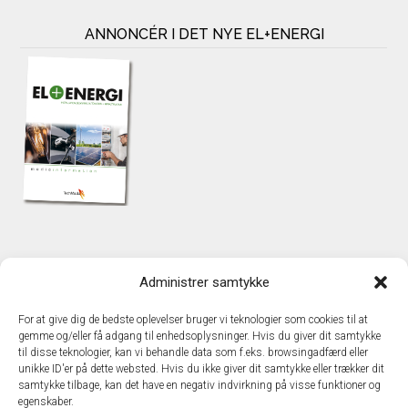
ANNONCÉR I DET NYE EL+ENERGI
KONTAKT
Administrer samtykke
TechMedia A/S
Naverland 35
For at give dig de bedste oplevelser bruger vi teknologier som cookies til at
DK – 2600 Glostrup
gemme og/eller få adgang til enhedsoplysninger. Hvis du giver dit samtykke
www.techmedia.dk
til disse teknologier, kan vi behandle data som f.eks. browsingadfærd eller
Telefon: +45 43 24 26 28
unikke ID'er på dette websted. Hvis du ikke giver dit samtykke eller trækker dit
samtykke tilbage, kan det have en negativ indvirkning på visse funktioner og
E-mail:
info@techmedia.dk
egenskaber.
Privatlivspolitik