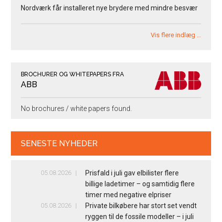
Nordværk får installeret nye brydere med mindre besvær
Vis flere indlæg …
BROCHURER OG WHITEPAPERS FRA
ABB
No brochures / white papers found.
SENESTE NYHEDER
05.08.2026
Prisfald i juli gav elbilister flere
billige ladetimer – og samtidig flere
timer med negative elpriser
05.08.2026
Private bilkøbere har stort set vendt
ryggen til de fossile modeller – i juli