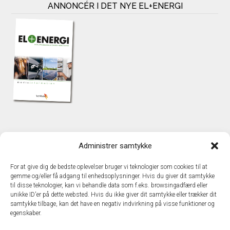
ANNONCÉR I DET NYE EL+ENERGI
KONTAKT
Administrer samtykke
TechMedia A/S
Naverland 35
For at give dig de bedste oplevelser bruger vi teknologier som cookies til at
DK – 2600 Glostrup
gemme og/eller få adgang til enhedsoplysninger. Hvis du giver dit samtykke
www.techmedia.dk
til disse teknologier, kan vi behandle data som f.eks. browsingadfærd eller
Telefon: +45 43 24 26 28
unikke ID'er på dette websted. Hvis du ikke giver dit samtykke eller trækker dit
samtykke tilbage, kan det have en negativ indvirkning på visse funktioner og
E-mail:
info@techmedia.dk
egenskaber.
Privatlivspolitik
Cookiepolitik