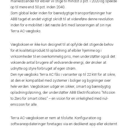
markedsandel for elbiler vil stige til mindst 3 pct. i 2020 og speede
op til mere end 50 pct. inden 2040.
Som global leder inden for bæredygtige transportløsninger har
ABB taget et andet vigtigt skridt til at videreføre denne revolution
inden for e-mobilitet i det næste årti med lanceringen af sin nye
Terra AC-vægboks.
Vægboksen er ikke kun designet til at opfylde det stigende behov
for et kvalitetsprodukt til opladning af elbiler hjemme og i
virksomheder til en overkommelig pris, men understøtter også det
voksende antal brugere af vedvarende energi, der ønsker at
udnytte og styre forbruget af egen strøm.
Den nye vægboks Terra AC fås i varianter op til 22 kW for at sikre,
at den er kompatibel med systemer i boliger og bygninger over
hele verden. Vægboksen udgør en sikker, smart og bæredygtig
opladningsløsning, der understøtter ABB Electrifications ”Mission
to Zero for smart cities” – en vision for en virkelighed med nul-
emission for alle.
Terra AC-vægboksen er nem at tilslutte. Konfiguration og
softwareopdateringer foretages via en dedikeret app eller eksternt