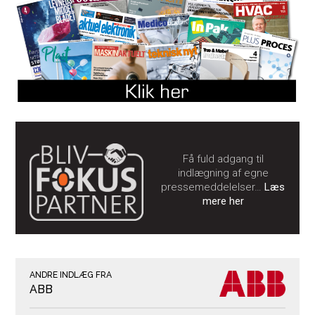
Få fuld adgang til
indlægning af egne
pressemeddelelser…
Læs
mere her
ANDRE INDLÆG FRA
ABB