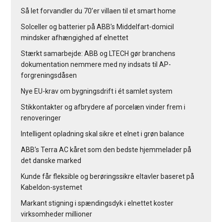
Så let forvandler du 70’er villaen til et smart home
Solceller og batterier på ABB’s Middelfart-domicil
mindsker afhængighed af elnettet
Stærkt samarbejde: ABB og LTECH gør branchens
dokumentation nemmere med ny indsats til AP-
forgreningsdåsen
Nye EU-krav om bygningsdrift i ét samlet system
Stikkontakter og afbrydere af porcelæn vinder frem i
renoveringer
Intelligent opladning skal sikre et elnet i grøn balance
ABB’s Terra AC kåret som den bedste hjemmelader på
det danske marked
Kunde får fleksible og berøringssikre eltavler baseret på
Kabeldon-systemet
Markant stigning i spændingsdyk i elnettet koster
virksomheder millioner