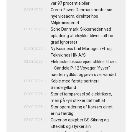
var 97 procent elbiler
05.08.2026
Green Power Denmark henter sin
nye viceadm. direktør hos
Miljøministeriet
05.08.2026
Sono Danmark: Sikkerheden ved
opladning af elcykler bliver i alt for
grad ignoreret
05.08.2026
Ny Business Unit Manager i EL og
Teknik hos HIN A/S
03.08.2026
Elektriske luksusrejser stikker til søs
– Candela P-12 Voyager “flyver”
næsten lydløst og jævn over vandet
03.08.2026
Koble med første partner i
Sønderjylland
03.08.2026
Stor efterspørgsel på elektrikere,
men på Fyn stikker det helt af
03.08.2026
Stor opgradering af Korsørs elnet
er nu færdig
03.08.2026
Caverion opkøber BS Sikring og
Elteknik og styrker sin