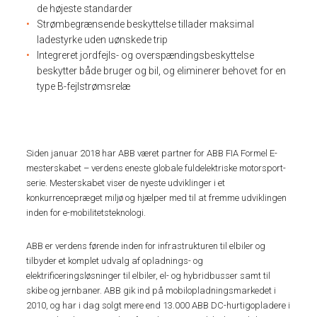
de højeste standarder
Strømbegrænsende beskyttelse tillader maksimal
ladestyrke uden uønskede trip
Integreret jordfejls- og overspændingsbeskyttelse
beskytter både bruger og bil, og eliminerer behovet for en
type B-fejlstrømsrelæ
Siden januar 2018 har ABB været partner for ABB FIA Formel E-
mesterskabet – verdens eneste globale fuldelektriske motorsport-
serie. Mesterskabet viser de nyeste udviklinger i et
konkurrencepræget miljø og hjælper med til at fremme udviklingen
inden for e-mobilitetsteknologi.
ABB er verdens førende inden for infrastrukturen til elbiler og
tilbyder et komplet udvalg af opladnings- og
elektrificeringsløsninger til elbiler, el- og hybridbusser samt til
skibe og jernbaner. ABB gik ind på mobilopladningsmarkedet i
2010, og har i dag solgt mere end 13.000 ABB DC-hurtigopladere i