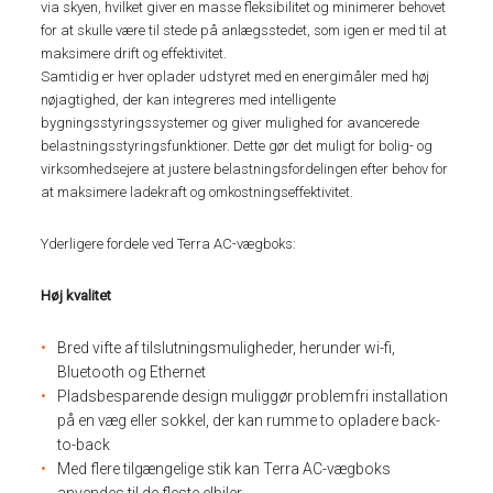
via skyen, hvilket giver en masse fleksibilitet og minimerer behovet
for at skulle være til stede på anlægsstedet, som igen er med til at
maksimere drift og effektivitet.
Samtidig er hver oplader udstyret med en energimåler med høj
nøjagtighed, der kan integreres med intelligente
bygningsstyringssystemer og giver mulighed for avancerede
belastningsstyringsfunktioner. Dette gør det muligt for bolig- og
virksomhedsejere at justere belastningsfordelingen efter behov for
at maksimere ladekraft og omkostningseffektivitet.
Yderligere fordele ved Terra AC-vægboks:
Høj kvalitet
Bred vifte af tilslutningsmuligheder, herunder wi-fi,
Bluetooth og Ethernet
Pladsbesparende design muliggør problemfri installation
på en væg eller sokkel, der kan rumme to opladere back-
to-back
Med flere tilgængelige stik kan Terra AC-vægboks
anvendes til de fleste elbiler