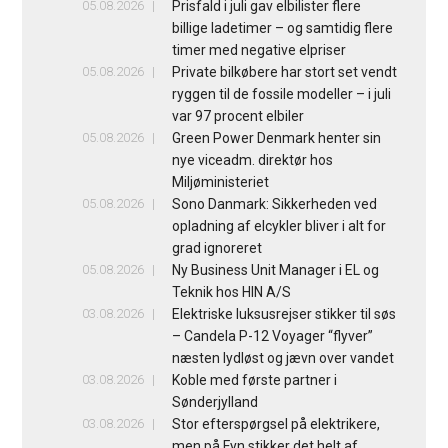
05.08.2026
Prisfald i juli gav elbilister flere
billige ladetimer – og samtidig flere
timer med negative elpriser
05.08.2026
Private bilkøbere har stort set vendt
ryggen til de fossile modeller – i juli
var 97 procent elbiler
05.08.2026
Green Power Denmark henter sin
nye viceadm. direktør hos
Miljøministeriet
05.08.2026
Sono Danmark: Sikkerheden ved
opladning af elcykler bliver i alt for
grad ignoreret
05.08.2026
Ny Business Unit Manager i EL og
Teknik hos HIN A/S
03.08.2026
Elektriske luksusrejser stikker til søs
– Candela P-12 Voyager “flyver”
næsten lydløst og jævn over vandet
03.08.2026
Koble med første partner i
Sønderjylland
03.08.2026
Stor efterspørgsel på elektrikere,
men på Fyn stikker det helt af