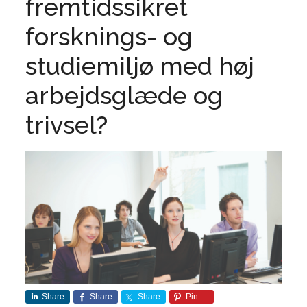
fremtidssikret
forsknings- og
studiemiljø med høj
arbejdsglæde og
trivsel?
Share
Share
Share
Pin