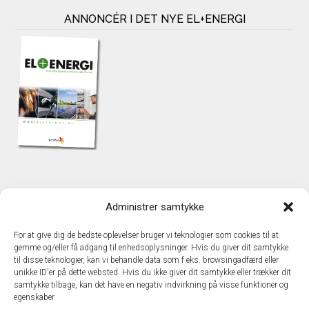
ANNONCÉR I DET NYE EL+ENERGI
KONTAKT
Administrer samtykke
TechMedia A/S
Naverland 35
For at give dig de bedste oplevelser bruger vi teknologier som cookies til at
DK – 2600 Glostrup
gemme og/eller få adgang til enhedsoplysninger. Hvis du giver dit samtykke
www.techmedia.dk
til disse teknologier, kan vi behandle data som f.eks. browsingadfærd eller
Telefon: +45 43 24 26 28
unikke ID'er på dette websted. Hvis du ikke giver dit samtykke eller trækker dit
samtykke tilbage, kan det have en negativ indvirkning på visse funktioner og
E-mail:
info@techmedia.dk
egenskaber.
Privatlivspolitik