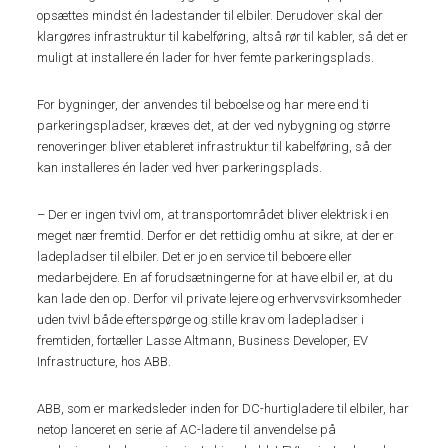
opsættes mindst én ladestander til elbiler. Derudover skal der
klargøres infrastruktur til kabelføring, altså rør til kabler, så det er
muligt at installere én lader for hver femte parkeringsplads.
For bygninger, der anvendes til beboelse og har mere end ti
parkeringspladser, kræves det, at der ved nybygning og større
renoveringer bliver etableret infrastruktur til kabelføring, så der
kan installeres én lader ved hver parkeringsplads.
– Der er ingen tvivl om, at transportområdet bliver elektrisk i en
meget nær fremtid. Derfor er det rettidig omhu at sikre, at der er
ladepladser til elbiler. Det er jo en service til beboere eller
medarbejdere. En af forudsætningerne for at have elbil er, at du
kan lade den op. Derfor vil private lejere og erhvervsvirksomheder
uden tvivl både efterspørge og stille krav om ladepladser i
fremtiden, fortæller Lasse Altmann, Business Developer, EV
Infrastructure, hos ABB.
ABB, som er markedsleder inden for DC-hurtigladere til elbiler, har
netop lanceret en serie af AC-ladere til anvendelse på