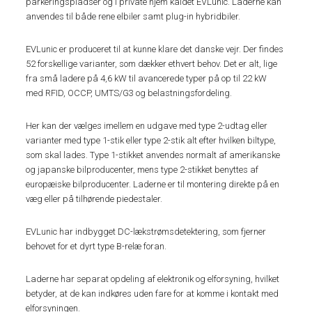
parkeringspladser og i private hjem kaldet EVLunic. Laderne kan
anvendes til både rene elbiler samt plug-in hybridbiler.
EVLunic er produceret til at kunne klare det danske vejr. Der findes
52 forskellige varianter, som dækker ethvert behov. Det er alt, lige
fra små ladere på 4,6 kW til avancerede typer på op til 22 kW
med RFID, OCCP, UMTS/G3 og belastningsfordeling.
Her kan der vælges imellem en udgave med type 2-udtag eller
varianter med type 1-stik eller type 2-stik alt efter hvilken biltype,
som skal lades. Type 1-stikket anvendes normalt af amerikanske
og japanske bilproducenter, mens type 2-stikket benyttes af
europæiske bilproducenter. Laderne er til montering direkte på en
væg eller på tilhørende piedestaler.
EVLunic har indbygget DC-lækstrømsdetektering, som fjerner
behovet for et dyrt type B-relæ foran.
Laderne har separat opdeling af elektronik og elforsyning, hvilket
betyder, at de kan indkøres uden fare for at komme i kontakt med
elforsyningen.