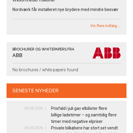
virksomheder millioner
Nordværk får installeret nye brydere med mindre besvær
Vis flere indlæg …
BROCHURER OG WHITEPAPERS FRA
ABB
No brochures / white papers found.
SENESTE NYHEDER
05.08.2026
Prisfald i juli gav elbilister flere
billige ladetimer – og samtidig flere
timer med negative elpriser
05.08.2026
Private bilkøbere har stort set vendt