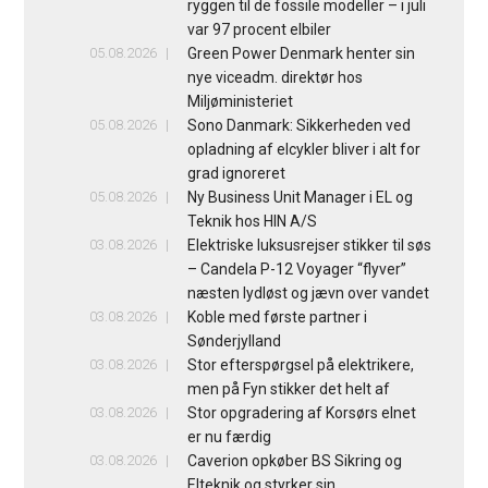
ryggen til de fossile modeller – i juli
var 97 procent elbiler
05.08.2026
Green Power Denmark henter sin
nye viceadm. direktør hos
Miljøministeriet
05.08.2026
Sono Danmark: Sikkerheden ved
opladning af elcykler bliver i alt for
grad ignoreret
05.08.2026
Ny Business Unit Manager i EL og
Teknik hos HIN A/S
03.08.2026
Elektriske luksusrejser stikker til søs
– Candela P-12 Voyager “flyver”
næsten lydløst og jævn over vandet
03.08.2026
Koble med første partner i
Sønderjylland
03.08.2026
Stor efterspørgsel på elektrikere,
men på Fyn stikker det helt af
03.08.2026
Stor opgradering af Korsørs elnet
er nu færdig
03.08.2026
Caverion opkøber BS Sikring og
Elteknik og styrker sin