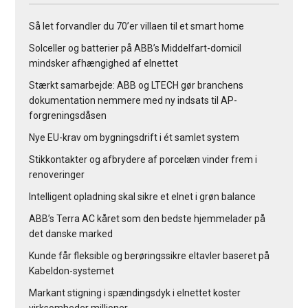
Så let forvandler du 70’er villaen til et smart home
Solceller og batterier på ABB’s Middelfart-domicil
mindsker afhængighed af elnettet
Stærkt samarbejde: ABB og LTECH gør branchens
dokumentation nemmere med ny indsats til AP-
forgreningsdåsen
Nye EU-krav om bygningsdrift i ét samlet system
Stikkontakter og afbrydere af porcelæn vinder frem i
renoveringer
Intelligent opladning skal sikre et elnet i grøn balance
ABB’s Terra AC kåret som den bedste hjemmelader på
det danske marked
Kunde får fleksible og berøringssikre eltavler baseret på
Kabeldon-systemet
Markant stigning i spændingsdyk i elnettet koster