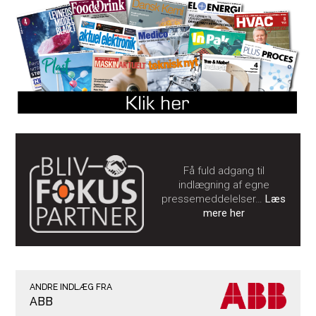
Få fuld adgang til
indlægning af egne
pressemeddelelser…
Læs
mere her
ANDRE INDLÆG FRA
ABB