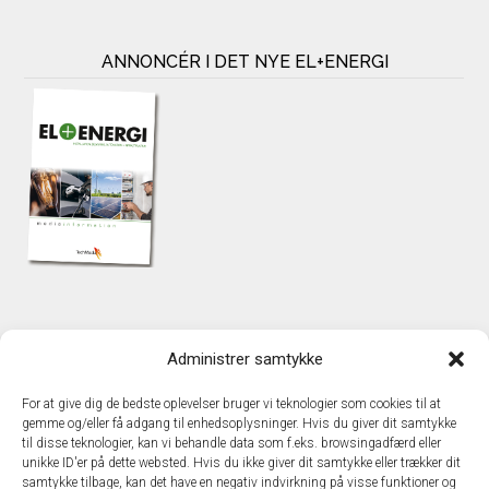
ANNONCÉR I DET NYE EL+ENERGI
KONTAKT
Administrer samtykke
TechMedia A/S
Naverland 35
For at give dig de bedste oplevelser bruger vi teknologier som cookies til at
DK – 2600 Glostrup
gemme og/eller få adgang til enhedsoplysninger. Hvis du giver dit samtykke
www.techmedia.dk
til disse teknologier, kan vi behandle data som f.eks. browsingadfærd eller
Telefon: +45 43 24 26 28
unikke ID'er på dette websted. Hvis du ikke giver dit samtykke eller trækker dit
samtykke tilbage, kan det have en negativ indvirkning på visse funktioner og
E-mail:
info@techmedia.dk