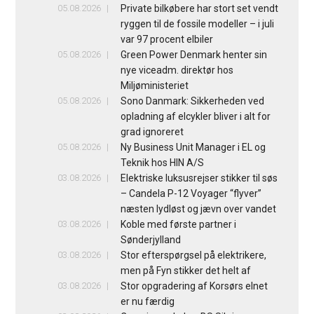
05.08.2026
Private bilkøbere har stort set vendt
ryggen til de fossile modeller – i juli
var 97 procent elbiler
05.08.2026
Green Power Denmark henter sin
nye viceadm. direktør hos
Miljøministeriet
05.08.2026
Sono Danmark: Sikkerheden ved
opladning af elcykler bliver i alt for
grad ignoreret
05.08.2026
Ny Business Unit Manager i EL og
Teknik hos HIN A/S
03.08.2026
Elektriske luksusrejser stikker til søs
– Candela P-12 Voyager “flyver”
næsten lydløst og jævn over vandet
03.08.2026
Koble med første partner i
Sønderjylland
03.08.2026
Stor efterspørgsel på elektrikere,
men på Fyn stikker det helt af
03.08.2026
Stor opgradering af Korsørs elnet
er nu færdig