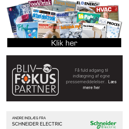
Få fuld adgang til
indlægning af egne
pressemeddelelser…
Læs
mere her
ANDRE INDLÆG FRA
SCHNEIDER ELECTRIC