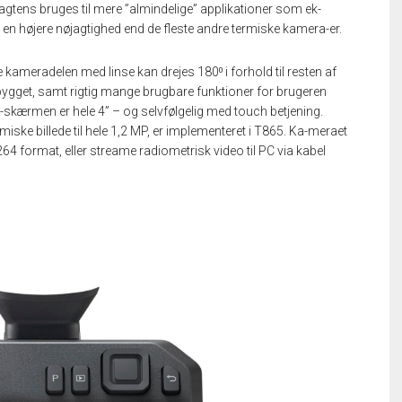
agtens bruges til mere ”almindelige” applikationer som ek-
n højere nøjagtighed end de fleste andre termiske kamera-er.
kameradelen med linse kan drejes 180⁰ i forhold til resten af
bygget, samt rigtig mange brugbare funktioner for brugeren
skærmen er hele 4” – og selvfølgelig med touch betjening.
iske billede til hele 1,2 MP, er implementeret i T865. Ka-meraet
64 format, eller streame radiometrisk video til PC via kabel