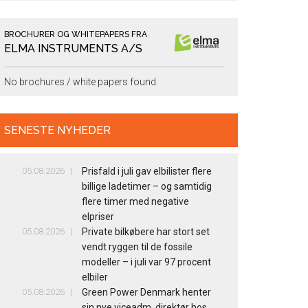
BROCHURER OG WHITEPAPERS FRA
ELMA INSTRUMENTS A/S
No brochures / white papers found.
SENESTE NYHEDER
05.08.2026
Prisfald i juli gav elbilister flere
billige ladetimer – og samtidig
flere timer med negative
elpriser
05.08.2026
Private bilkøbere har stort set
vendt ryggen til de fossile
modeller – i juli var 97 procent
elbiler
05.08.2026
Green Power Denmark henter
sin nye viceadm. direktør hos