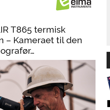
LIR T865 termisk
n – Kameraet til den
mografør…