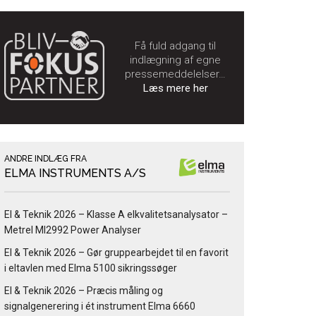
Få fuld adgang til
indlægning af egne
pressemeddelelser…
Læs mere her
ANDRE INDLÆG FRA
ELMA INSTRUMENTS A/S
El & Teknik 2026 – Klasse A elkvalitetsanalysator –
Metrel MI2992 Power Analyser
El & Teknik 2026 – Gør gruppearbejdet til en favorit
i eltavlen med Elma 5100 sikringssøger
El & Teknik 2026 – Præcis måling og
signalgenerering i ét instrument Elma 6660