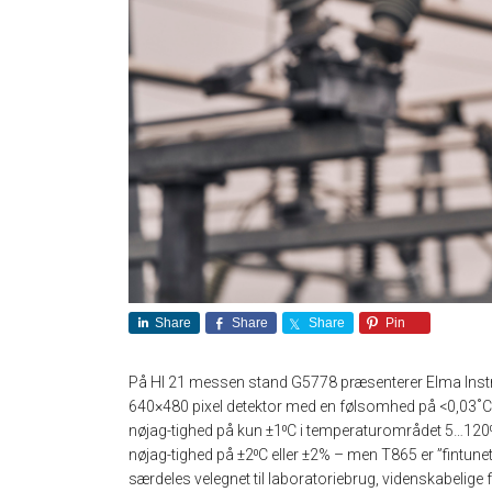
Share
Share
Share
Pin
På HI 21 messen stand G5778 præsenterer Elma Ins
640×480 pixel detektor med en følsomhed på <0,03˚C. 
nøjag-tighed på kun ±1⁰C i temperaturområdet 5…120⁰
nøjag-tighed på ±2⁰C eller ±2% – men T865 er ”fintun
særdeles velegnet til laboratoriebrug, videnskabelig