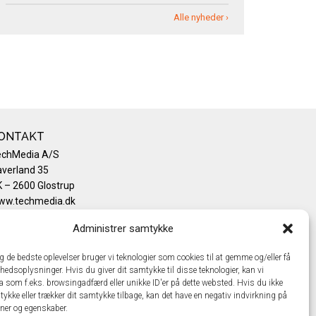
Alle nyheder ›
ONTAKT
echMedia A/S
verland 35
 – 2600 Glostrup
ww.techmedia.dk
lefon: +45 43 24 26 28
Administrer samtykke
mail:
info@techmedia.dk
ivatlivspolitik
ig de bedste oplevelser bruger vi teknologier som cookies til at gemme og/eller få
okiepolitik
hedsoplysninger. Hvis du giver dit samtykke til disse teknologier, kan vi
a som f.eks. browsingadfærd eller unikke ID'er på dette websted. Hvis du ikke
tykke eller trækker dit samtykke tilbage, kan det have en negativ indvirkning på
oner og egenskaber.