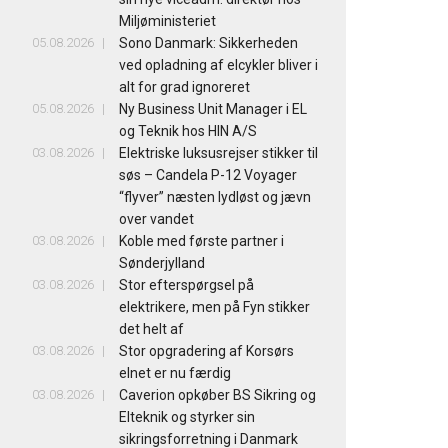
Miljøministeriet
05.08.2026
Sono Danmark: Sikkerheden
ved opladning af elcykler bliver i
alt for grad ignoreret
05.08.2026
Ny Business Unit Manager i EL
og Teknik hos HIN A/S
03.08.2026
Elektriske luksusrejser stikker til
søs – Candela P-12 Voyager
“flyver” næsten lydløst og jævn
over vandet
03.08.2026
Koble med første partner i
Sønderjylland
03.08.2026
Stor efterspørgsel på
elektrikere, men på Fyn stikker
det helt af
03.08.2026
Stor opgradering af Korsørs
elnet er nu færdig
03.08.2026
Caverion opkøber BS Sikring og
Elteknik og styrker sin
sikringsforretning i Danmark