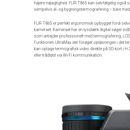
højere nøjagtighed. FLIR T865 kan selvfølgelig også s
sempelvis el- og bygningstermografering – bare med e
FLIR T865 er perfekt ergonomisk opbygget fordi selve 
kameraet. Kameraet har en lysstærk digital søger ind
som arbejder professionelt med termografering. LCD-
Funktionen UltraMax der forøger opløsningen i det term
kan optage termografisk video direkte på SD-kort i H.2
eller trådløst via Wi-Fi kommunikation.