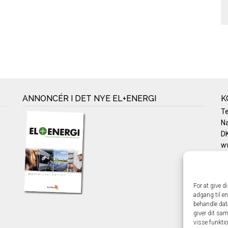
ANNONCÉR I DET NYE EL+ENERGI
K
T
Na
DK
w
Te
E-
Pr
For at give d
Co
adgang til en
behandle dat
giver dit sam
visse funkti