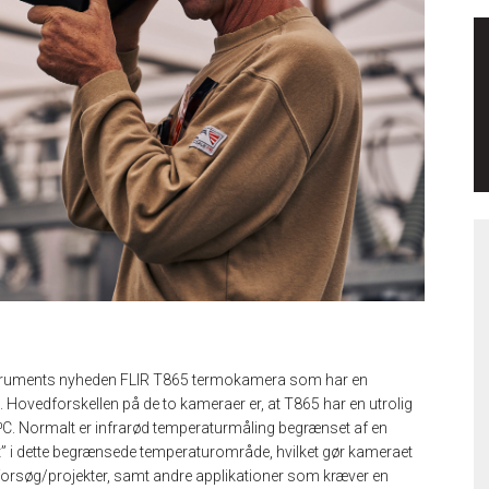
truments nyheden FLIR T865 termokamera som har en
Hovedforskellen på de to kameraer er, at T865 har en utrolig
C. Normalt er infrarød temperaturmåling begrænset af en
et” i dette begrænsede temperaturområde, hvilket gør kameraet
e forsøg/projekter, samt andre applikationer som kræver en