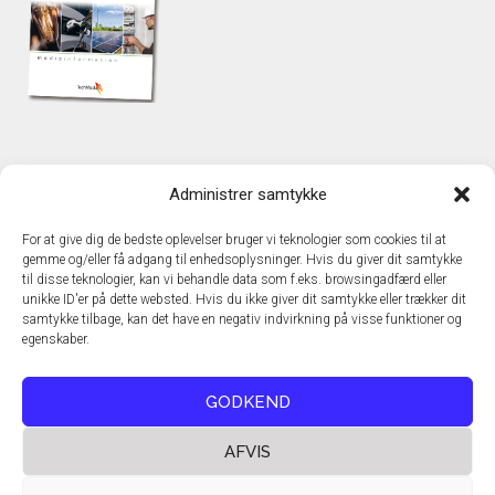
KONTAKT
Administrer samtykke
TechMedia A/S
Naverland 35
For at give dig de bedste oplevelser bruger vi teknologier som cookies til at
DK – 2600 Glostrup
gemme og/eller få adgang til enhedsoplysninger. Hvis du giver dit samtykke
www.techmedia.dk
til disse teknologier, kan vi behandle data som f.eks. browsingadfærd eller
Telefon: +45 43 24 26 28
unikke ID'er på dette websted. Hvis du ikke giver dit samtykke eller trækker dit
samtykke tilbage, kan det have en negativ indvirkning på visse funktioner og
E-mail:
info@techmedia.dk
egenskaber.
Privatlivspolitik
Cookiepolitik
GODKEND
AFVIS