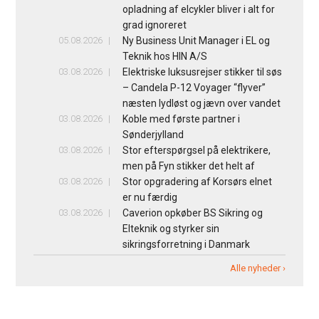
opladning af elcykler bliver i alt for
grad ignoreret
05.08.2026
Ny Business Unit Manager i EL og
Teknik hos HIN A/S
03.08.2026
Elektriske luksusrejser stikker til søs
– Candela P-12 Voyager “flyver”
næsten lydløst og jævn over vandet
03.08.2026
Koble med første partner i
Sønderjylland
03.08.2026
Stor efterspørgsel på elektrikere,
men på Fyn stikker det helt af
03.08.2026
Stor opgradering af Korsørs elnet
er nu færdig
03.08.2026
Caverion opkøber BS Sikring og
Elteknik og styrker sin
sikringsforretning i Danmark
Alle nyheder ›