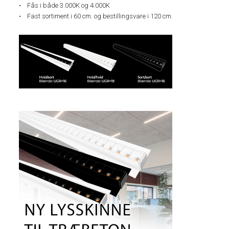
• Fås i både 3.000K og 4.000K
• Fast sortiment i 60 cm. og bestillingsvare i 120 cm.