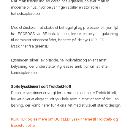
Når man træder ind ad døren hos Agilease, oplever man et
moderne bilhus, hvor belysningen spiller en stor rolle i
helhedsoplevelsen.
Med et ønske om at skabe et behageligt og professionelt lysmiljø
har ECOFOSS, via BE Installationer, leveret en belysningsløsning
til administrationsområdet, baseret på de nye UGR LED
lysskinner fra green:ID.
Løsningen sikrer lav blænde, høj lyskvalitet og en ensartet
belysning, der understøtter Agileases ambition om at løfte
kundeoplevelsen.
Sorte lysskinner i sort Troldtekt-loft
De sorte lysskinner er valgt for at matche det sorte Troldtekt-loft,
hvilket giver et elegant udtryk i hele administrationsområdet – en
løsning, der kombinerer funktionalitet med et visuelt stærkt design.
KLIK HER og se mere om UGR LED lysskinnerne til Troldtelt- og
træbetonlofter