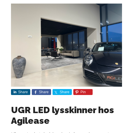
Share
Share
Share
Pin
UGR LED lysskinner hos
Agilease