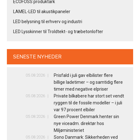
ECOFOSS produktark
LAMEL-LED til akustikpaneler
LED belysning til erhverv og industri
LED Lysskinner til Troldtekt- og træbetonlofter
SENESTE NYHEDER
05.08.2026
Prisfald i juli gav elbilister flere
billige ladetimer – og samtidig flere
timer med negative elpriser
05.08.2026
Private bilkøbere har stort set vendt
ryggen til de fossile modeller – i juli
var 97 procent elbiler
05.08.2026
Green Power Denmark henter sin
nye viceadm. direktør hos
Miljøministeriet
05.08.2026
Sono Danmark: Sikkerheden ved