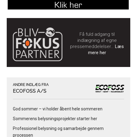
Få fuld adgang til
indlægning af egne
pressemeddelelser…
Læs
mere her
ANDRE INDLÆG FRA
ECOFOSS A/S
God sommer – vi holder åbent hele sommeren
Sommerens belysningsprojekter starter her
Professionel belysning og samarbejde gennem
processen