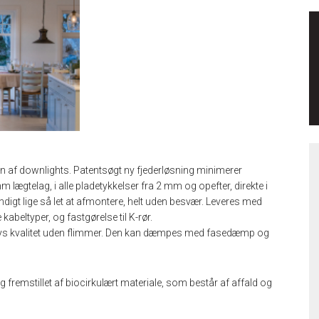
on af downlights. Patentsøgt ny fjederløsning minimerer
m lægtelag, i alle pladetykkelser fra 2 mm og opefter, direkte i
ndigt lige så let at afmontere, helt uden besvær. Leveres med
 kabeltyper, og fastgørelse til K-rør.
øj lys kvalitet uden flimmer. Den kan dæmpes med fasedæmp og
fremstillet af biocirkulært materiale, som består af affald og