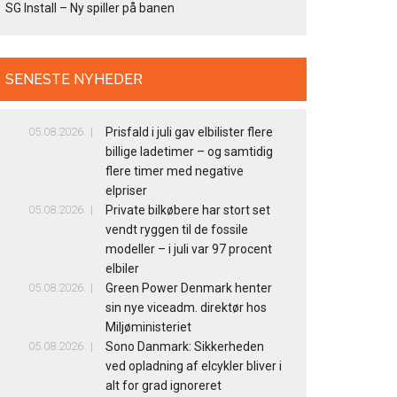
SG Install – Ny spiller på banen
SENESTE NYHEDER
05.08.2026
Prisfald i juli gav elbilister flere
billige ladetimer – og samtidig
flere timer med negative
elpriser
05.08.2026
Private bilkøbere har stort set
vendt ryggen til de fossile
modeller – i juli var 97 procent
elbiler
05.08.2026
Green Power Denmark henter
sin nye viceadm. direktør hos
Miljøministeriet
05.08.2026
Sono Danmark: Sikkerheden
ved opladning af elcykler bliver i
alt for grad ignoreret