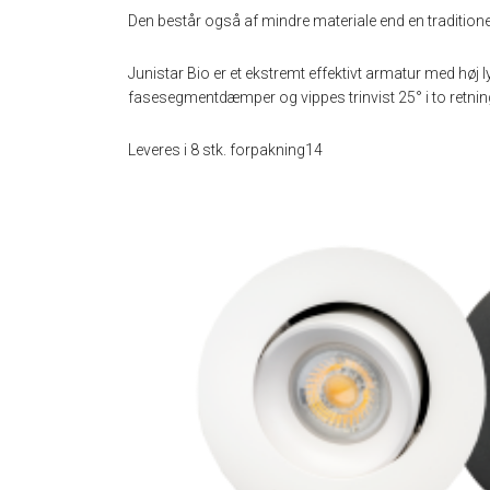
Den består også af mindre materiale end en traditione
Junistar Bio er et ekstremt effektivt armatur med hø
fasesegmentdæmper og vippes trinvist 25° i to retnin
Leveres i 8 stk. forpakning14