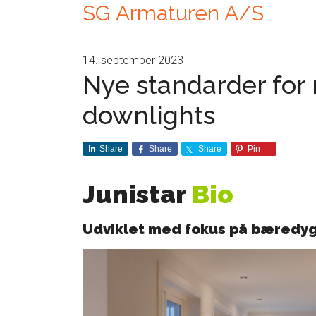
SG Armaturen A/S
14. september 2023
Nye standarder for 
downlights
Share
Share
Share
Pin
Junistar
Bio
Udviklet med fokus på bæredy