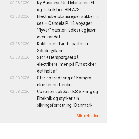
05.08.2026
Ny Business Unit Manager i EL
og Teknik hos HIN A/S
03.08.2026
Elektriske luksusrejser stikker til
søs – Candela P-12 Voyager
“flyver” næsten lydløst og jævn
over vandet
03.08.2026
Koble med første partner i
Sønderjylland
03.08.2026
Stor efterspørgsel på
elektrikere, men på Fyn stikker
det helt af
03.08.2026
Stor opgradering af Korsørs
elnet er nu færdig
03.08.2026
Caverion opkøber BS Sikring og
Elteknik og styrker sin
sikringsforretning i Danmark
Alle nyheder ›