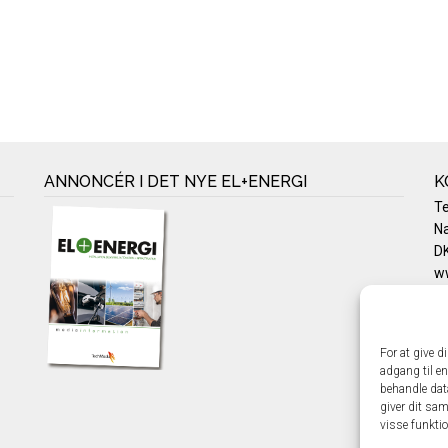
ANNONCÉR I DET NYE EL+ENERGI
K
T
Na
DK
w
Te
E-
Pr
For at give d
Co
adgang til en
behandle dat
giver dit sam
visse funkti