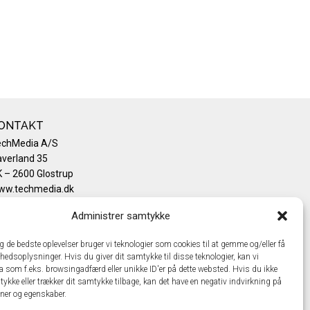
ONTAKT
echMedia A/S
verland 35
 – 2600 Glostrup
ww.techmedia.dk
lefon: +45 43 24 26 28
Administrer samtykke
mail:
info@techmedia.dk
ivatlivspolitik
ig de bedste oplevelser bruger vi teknologier som cookies til at gemme og/eller få
okiepolitik
hedsoplysninger. Hvis du giver dit samtykke til disse teknologier, kan vi
a som f.eks. browsingadfærd eller unikke ID'er på dette websted. Hvis du ikke
tykke eller trækker dit samtykke tilbage, kan det have en negativ indvirkning på
oner og egenskaber.