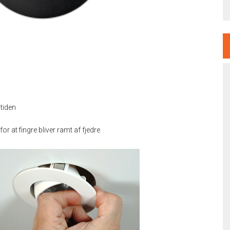
stiden
or at fingre bliver ramt af fjedre