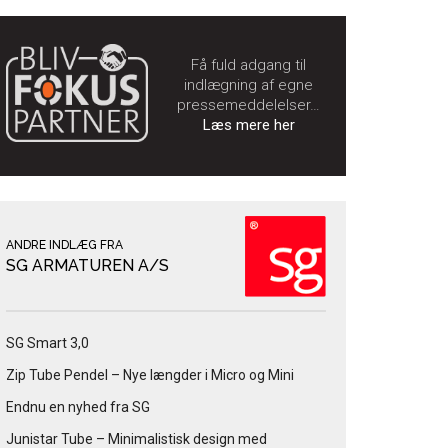
Få fuld adgang til
indlægning af egne
pressemeddelelser…
Læs mere her
ANDRE INDLÆG FRA
SG ARMATUREN A/S
SG Smart 3,0
Zip Tube Pendel – Nye længder i Micro og Mini
Endnu en nyhed fra SG
Junistar Tube – Minimalistisk design med