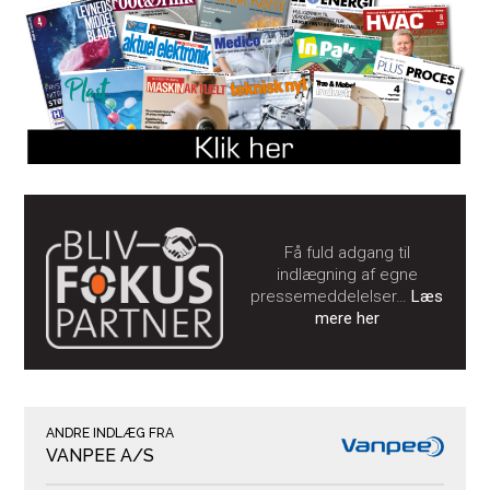
Få fuld adgang til
indlægning af egne
pressemeddelelser…
Læs
mere her
ANDRE INDLÆG FRA
VANPEE A/S