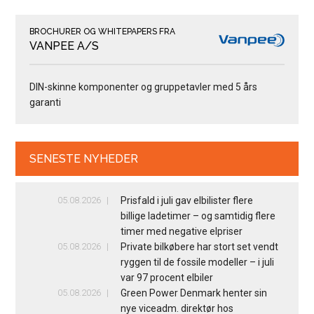
BROCHURER OG WHITEPAPERS FRA
VANPEE A/S
DIN-skinne komponenter og gruppetavler med 5 års
garanti
SENESTE NYHEDER
05.08.2026
Prisfald i juli gav elbilister flere
billige ladetimer – og samtidig flere
timer med negative elpriser
05.08.2026
Private bilkøbere har stort set vendt
ryggen til de fossile modeller – i juli
var 97 procent elbiler
05.08.2026
Green Power Denmark henter sin
nye viceadm. direktør hos