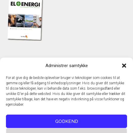
KONTAKT
Administrer samtykke
TechMedia A/S
Naverland 35
For at give dig de bedste oplevelser bruger vi teknologier som cookies til at
DK – 2600 Glostrup
gemme og/eller få adgang til enhedsoplysninger. Hvis du giver dit samtykke
www.techmedia.dk
til disse teknologier, kan vi behandle data som f.eks. browsingadfærd eller
Telefon: +45 43 24 26 28
unikke ID'er på dette websted. Hvis du ikke giver dit samtykke eller trækker dit
samtykke tilbage, kan det have en negativ indvirkning på visse funktioner og
E-mail:
info@techmedia.dk
egenskaber.
Privatlivspolitik
Cookiepolitik
GODKEND