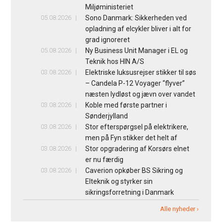
Miljøministeriet
05.08.2026
Sono Danmark: Sikkerheden ved
opladning af elcykler bliver i alt for
grad ignoreret
05.08.2026
Ny Business Unit Manager i EL og
Teknik hos HIN A/S
03.08.2026
Elektriske luksusrejser stikker til søs
– Candela P-12 Voyager “flyver”
næsten lydløst og jævn over vandet
03.08.2026
Koble med første partner i
Sønderjylland
03.08.2026
Stor efterspørgsel på elektrikere,
men på Fyn stikker det helt af
03.08.2026
Stor opgradering af Korsørs elnet
er nu færdig
03.08.2026
Caverion opkøber BS Sikring og
Elteknik og styrker sin
sikringsforretning i Danmark
Alle nyheder ›