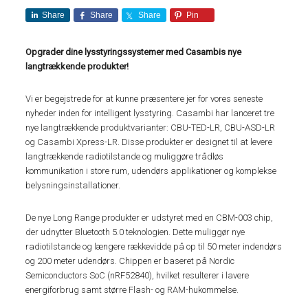
Share
Share
Share
Pin
O
pgra
der dine lysstyringssystemer med Casambis nye
langtrækkende produkter!
Vi er begejstrede for at kunne præsentere jer for vores seneste
nyheder inden for intelligent lysstyring. Casambi har lanceret tre
nye langtrækkende produktvarianter: CBU-TED-LR, CBU-ASD-LR
og Casambi Xpress-LR. Disse produkter er designet til at levere
langtrækkende radiotilstande og muliggøre trådløs
kommunikation i store rum, udendørs applikationer og komplekse
belysningsinstallationer.
De nye Long Range produkter er udstyret med en CBM-003 chip,
der udnytter Bluetooth 5.0 teknologien. Dette muliggør nye
radiotilstande og længere rækkevidde på op til 50 meter indendørs
og 200 meter udendørs. Chippen er baseret på Nordic
Semiconductors SoC (nRF52840), hvilket resulterer i lavere
energiforbrug samt større Flash- og RAM-hukommelse.