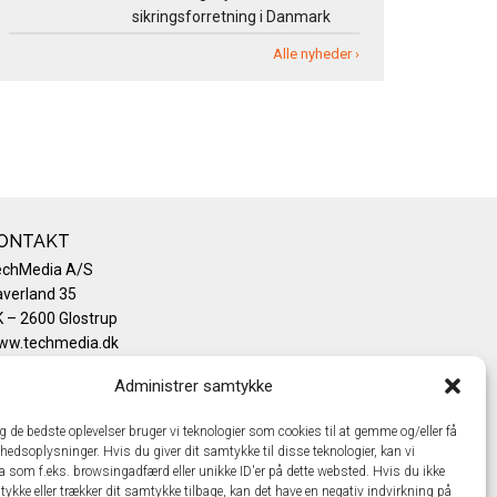
sikringsforretning i Danmark
Alle nyheder ›
ONTAKT
echMedia A/S
verland 35
 – 2600 Glostrup
ww.techmedia.dk
lefon: +45 43 24 26 28
Administrer samtykke
mail:
info@techmedia.dk
ivatlivspolitik
ig de bedste oplevelser bruger vi teknologier som cookies til at gemme og/eller få
okiepolitik
hedsoplysninger. Hvis du giver dit samtykke til disse teknologier, kan vi
a som f.eks. browsingadfærd eller unikke ID'er på dette websted. Hvis du ikke
tykke eller trækker dit samtykke tilbage, kan det have en negativ indvirkning på