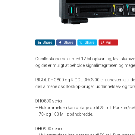
Share
Share
Share
Pin
Oscilloskoperne er med 12 bit opløsning, lavt støjni
og det er muligt at beholde signalintegriteten og me
RIGOL DHO800 og RIGOL DHO900 er uundværlig til design,
den almene oscilloskop-bruger, uddannelses- og fo
DHO800 serien:
– Hukommelsen kan optage op til 25 mil. Punkter/se
– 70- og 100 MHz båndbredde.
DHO900 serien: