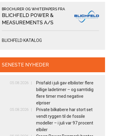
BROCHURER OG WHITEPAPERS FRA
BLICHFELD POWER &
MEASUREMENTS A/S
BLICHFELD KATALOG
SENESTE NYHEDER
05.08.2026
Prisfald i juli gav elbilister flere
billige ladetimer – og samtidig
flere timer med negative
elpriser
05.08.2026
Private bilkøbere har stort set
vendt ryggen til de fossile
modeller – i juli var 97 procent
elbiler