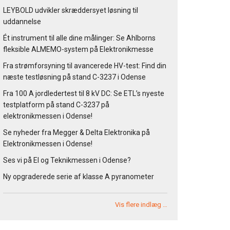
LEYBOLD udvikler skræddersyet løsning til
uddannelse
Ét instrument til alle dine målinger: Se Ahlborns
fleksible ALMEMO-system på Elektronikmesse
Fra strømforsyning til avancerede HV-test: Find din
næste testløsning på stand C-3237 i Odense
Fra 100 A jordledertest til 8 kV DC: Se ETL’s nyeste
testplatform på stand C-3237 på
elektronikmessen i Odense!
Se nyheder fra Megger & Delta Elektronika på
Elektronikmessen i Odense!
Ses vi på El og Teknikmessen i Odense?
Ny opgraderede serie af klasse A pyranometer
Vis flere indlæg …