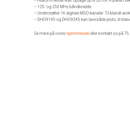
– Hukommelsen kan optage op til 50 mil. Punkter/se
– 125- og 250 MHz båndbredde.
– Understøtter 16 digitale MSO-kanaler. Til blandt ande
– DHO914S og DHO924S kan lave både plots, til blandt
Se mere på vores
hjemmeside
eller kontakt os på 75