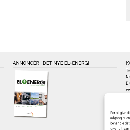
ANNONCÉR I DET NYE EL+ENERGI
K
T
Na
DK
w
Te
E-
Pr
For at give d
Co
adgang til en
behandle dat
giver dit sam