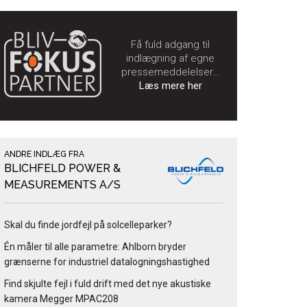
Få fuld adgang til
indlægning af egne
pressemeddelelser…
Læs mere her
ANDRE INDLÆG FRA
BLICHFELD POWER &
MEASUREMENTS A/S
Skal du finde jordfejl på solcelleparker?
Én måler til alle parametre: Ahlborn bryder
grænserne for industriel datalogningshastighed
Find skjulte fejl i fuld drift med det nye akustiske
kamera Megger MPAC208