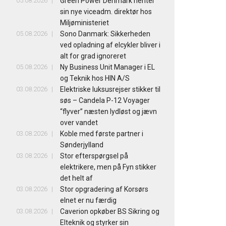
05.08.2026
Green Power Denmark henter
sin nye viceadm. direktør hos
Miljøministeriet
05.08.2026
Sono Danmark: Sikkerheden
ved opladning af elcykler bliver i
alt for grad ignoreret
05.08.2026
Ny Business Unit Manager i EL
og Teknik hos HIN A/S
03.08.2026
Elektriske luksusrejser stikker til
søs – Candela P-12 Voyager
“flyver” næsten lydløst og jævn
over vandet
03.08.2026
Koble med første partner i
Sønderjylland
03.08.2026
Stor efterspørgsel på
elektrikere, men på Fyn stikker
det helt af
03.08.2026
Stor opgradering af Korsørs
elnet er nu færdig
03.08.2026
Caverion opkøber BS Sikring og
Elteknik og styrker sin