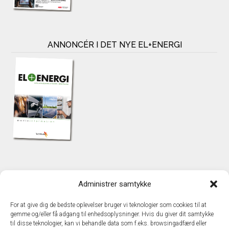
ANNONCÉR I DET NYE EL+ENERGI
KONTAKT
Administrer samtykke
TechMedia A/S
Naverland 35
For at give dig de bedste oplevelser bruger vi teknologier som cookies til at
DK – 2600 Glostrup
gemme og/eller få adgang til enhedsoplysninger. Hvis du giver dit samtykke
www.techmedia.dk
til disse teknologier, kan vi behandle data som f.eks. browsingadfærd eller