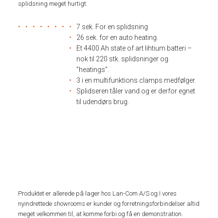
splidsning meget hurtigt.
7 sek. For en splidsning
26 sek. for en auto heating.
Et 4400 Ah state of art lihtium batteri –
nok til 220 stk. splidsninger og
”heatings”.
3 i en multifunktions clamps medfølger.
Splidseren tåler vand og er derfor egnet
til udendørs brug.
Produktet er allerede på lager hos Lan-Com A/S og I vores
nyindrettede showrooms er kunder og forretningsforbindelser altid
meget velkommen til, at komme forbi og få en demonstration.