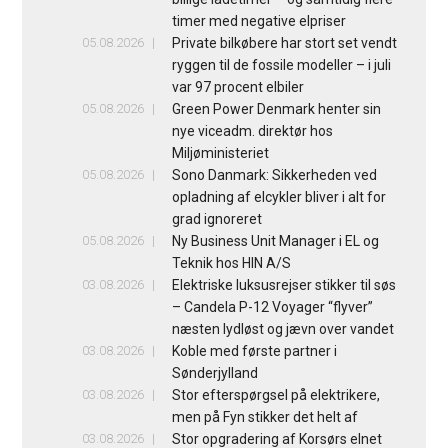
timer med negative elpriser
05.08.2026
Private bilkøbere har stort set vendt
ryggen til de fossile modeller – i juli
var 97 procent elbiler
05.08.2026
Green Power Denmark henter sin
nye viceadm. direktør hos
Miljøministeriet
05.08.2026
Sono Danmark: Sikkerheden ved
opladning af elcykler bliver i alt for
grad ignoreret
05.08.2026
Ny Business Unit Manager i EL og
Teknik hos HIN A/S
03.08.2026
Elektriske luksusrejser stikker til søs
– Candela P-12 Voyager “flyver”
næsten lydløst og jævn over vandet
03.08.2026
Koble med første partner i
Sønderjylland
03.08.2026
Stor efterspørgsel på elektrikere,
men på Fyn stikker det helt af
03.08.2026
Stor opgradering af Korsørs elnet