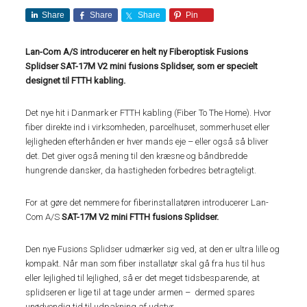
Share
Share
Share
Pin
Lan-Com A/S introducerer
en helt ny Fiberoptisk Fusions
Splidser SAT-17M V2 mini fusions Splidser, som er specielt
designet til FTTH kabling.
Det nye hit i Danmark er FTTH kabling (Fiber To The Home). Hvor
fiber direkte ind i virksomheden, parcelhuset, sommerhuset eller
lejligheden efterhånden er hver mands eje – eller også så bliver
det. Det giver også mening til den kræsne og båndbredde
hungrende dansker, da hastigheden forbedres betragteligt.
For at gøre det nemmere for fiberinstallatøren introducerer Lan-
Com A/S
SAT-17M V2 mini FTTH fusions Splidser.
Den nye Fusions Splidser udmærker sig ved, at den er ultra lille og
kompakt. Når man som fiber installatør skal gå fra hus til hus
eller lejlighed til lejlighed, så er det meget tidsbesparende, at
splidseren er lige til at tage under armen – dermed spares
unødvendig tid til udpakning af udstyr.