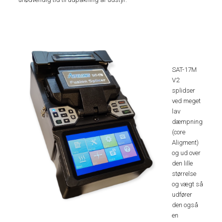
SAT-17M
V2
splidser
ved meget
lav
dæmpning
(core
Aligment)
og ud over
den lille
størrelse
og vægt så
udfører
den også
en