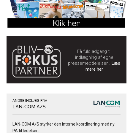
Få fuld adgang til
indlægning af egne
pressemeddelelser…
Læs
mere her
ANDRE INDLÆG FRA
LAN-COM A/S
LAN-COM A/S styrker den interne koordinering med ny
PA til ledelsen