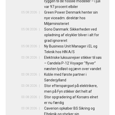
ryggen til de fossile modeller – i juli
var 97 procent elbiler
05.08.2026
Green Power Denmark henter sin
nye viceadm. direktør hos
Miljøministeriet
05.08.2026
Sono Danmark: Sikkerheden ved
opladning af elcykler bliver i alt for
grad ignoreret
05.08.2026
Ny Business Unit Manager i EL og
Teknik hos HIN A/S
03.08.2026
Elektriske luksusrejser stikker til søs
– Candela P-12 Voyager “flyver”
næsten lydløst og jævn over vandet
03.08.2026
Koble med første partner i
Sønderjylland
03.08.2026
Stor efterspørgsel på elektrikere,
men på Fyn stikker det helt af
03.08.2026
Stor opgradering af Korsørs elnet
er nu færdig
03.08.2026
Caverion opkøber BS Sikring og
Elteknik og styrker sin