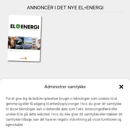
ANNONCÉR I DET NYE EL+ENERGI
KONTAKT
Administrer samtykke
TechMedia A/S
Naverland 35
For at give dig de bedste oplevelser bruger vi teknologier som cookies til at
DK – 2600 Glostrup
gemme og/eller få adgang til enhedsoplysninger. Hvis du giver dit samtykke
www.techmedia.dk
til disse teknologier, kan vi behandle data som f.eks. browsingadfærd eller
Telefon: +45 43 24 26 28
unikke ID'er på dette websted. Hvis du ikke giver dit samtykke eller trækker dit
samtykke tilbage, kan det have en negativ indvirkning på visse funktioner og
E-mail:
info@techmedia.dk
egenskaber.
Privatlivspolitik