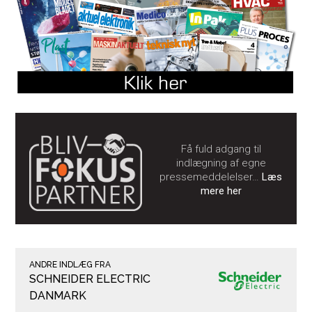
Få fuld adgang til
indlægning af egne
pressemeddelelser…
Læs
mere her
ANDRE INDLÆG FRA
SCHNEIDER ELECTRIC
DANMARK