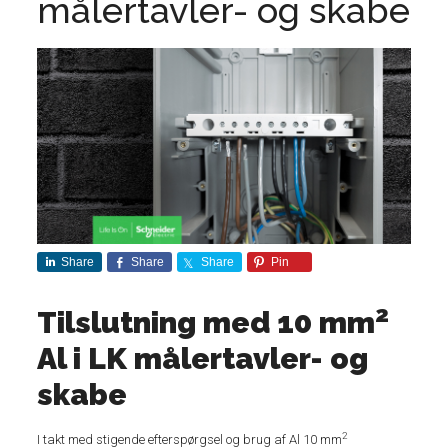
målertavler- og skabe
Share
Share
Share
Pin
2
Tilslutning med 10 mm
Al i LK målertavler- og
skabe
2
I takt med stigende efterspørgsel og brug af Al 10 mm