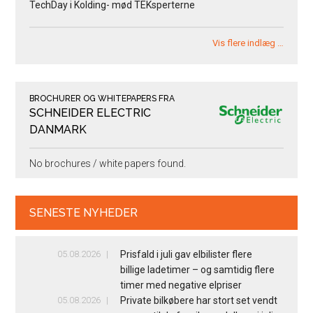
TechDay i Kolding- mød TEKsperterne
Vis flere indlæg …
BROCHURER OG WHITEPAPERS FRA
SCHNEIDER ELECTRIC
DANMARK
No brochures / white papers found.
SENESTE NYHEDER
05.08.2026
Prisfald i juli gav elbilister flere
billige ladetimer – og samtidig flere
timer med negative elpriser
05.08.2026
Private bilkøbere har stort set vendt