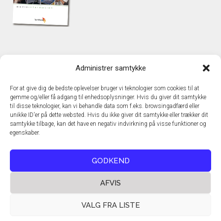
KONTAKT
Administrer samtykke
TechMedia A/S
Naverland 35
For at give dig de bedste oplevelser bruger vi teknologier som cookies til at
DK – 2600 Glostrup
gemme og/eller få adgang til enhedsoplysninger. Hvis du giver dit samtykke
www.techmedia.dk
til disse teknologier, kan vi behandle data som f.eks. browsingadfærd eller
Telefon: +45 43 24 26 28
unikke ID'er på dette websted. Hvis du ikke giver dit samtykke eller trækker dit
samtykke tilbage, kan det have en negativ indvirkning på visse funktioner og
E-mail:
info@techmedia.dk
egenskaber.
Privatlivspolitik
Cookiepolitik
GODKEND
AFVIS
VALG FRA LISTE