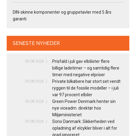
DIN-skinne komponenter og gruppetavler med 5 års
garanti
SENESTE NYHEDER
05.08.2026
Prisfald i juli gav elbilister flere
billige ladetimer – og samtidig flere
timer med negative elpriser
05.08.2026
Private bilkøbere har stort set vendt
ryggen til de fossile modeller – i juli
var 97 procent elbiler
05.08.2026
Green Power Denmark henter sin
nye viceadm. direktør hos
Miljøministeriet
05.08.2026
Sono Danmark: Sikkerheden ved
opladning af elcykler bliver i alt for
grad ignoreret