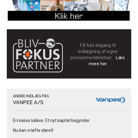
Få fuld adgang til
indlægning af egne
pressemeddelelser…
Læs
mere her
ANDRE INDLÆG FRA
VANPEE A/S
En kasse lukkes. Et nyt kapitel begynder.
Nu kan vi løfte sløret!