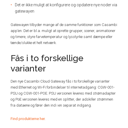
Det er ikke muligt at konfigurere og opdatere nye noder via
gatewayen
Gatewayen tilbyder mange af de samme funktioner som Casambi
app’en. Det er bl.a. muligt at oprette grupper, scener, animationer
og timere, styre farvetemperatur og lysstyrke samt dæmpe eller
tænde/slukke et helt netværk.
Fås i to forskellige
varianter
Den nye Casambi Cloud Gateway fås i to forskellige varianter
med Ethernet og Wi-Fi forbindelser til internetadgang: CGW-001-
PSU og CGW-001-POE. PSU versionen leveres med strømadapter
og PoE versionen leveres med en splitter, der adskiller strømmen
fra dataene og fører den ind i en separat indgang.
Find produkterne her.