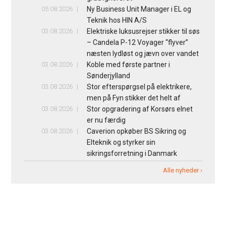
05.08.2026
Ny Business Unit Manager i EL og
Teknik hos HIN A/S
03.08.2026
Elektriske luksusrejser stikker til søs
– Candela P-12 Voyager “flyver”
næsten lydløst og jævn over vandet
03.08.2026
Koble med første partner i
Sønderjylland
03.08.2026
Stor efterspørgsel på elektrikere,
men på Fyn stikker det helt af
03.08.2026
Stor opgradering af Korsørs elnet
er nu færdig
03.08.2026
Caverion opkøber BS Sikring og
Elteknik og styrker sin
sikringsforretning i Danmark
Alle nyheder ›