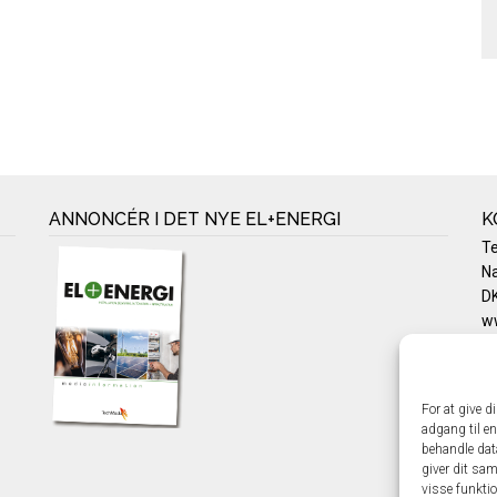
ANNONCÉR I DET NYE EL+ENERGI
K
T
Na
DK
w
Te
E-
Pr
For at give d
Co
adgang til en
behandle dat
giver dit sam
visse funkti