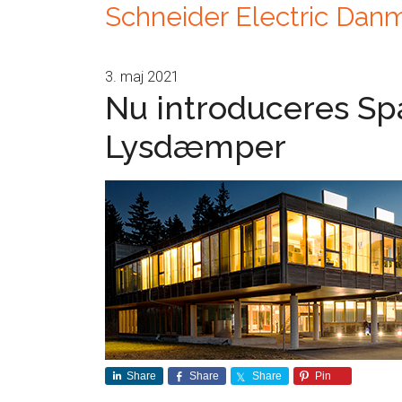
Schneider Electric Dan
3. maj 2021
Nu introduceres S
Lysdæmper
Share
Share
Share
Pin