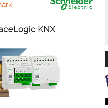
mark
paceLogic KNX