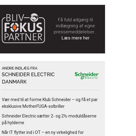
Få fuld adgang til
indlægning af egne
pressemeddelelser…
Læs mere her
ANDRE INDLÆG FRA
SCHNEIDER ELECTRIC
DANMARK
Vær med til at forme Klub Schneider – og få et par
eksklusive MotherFUGA-solbriller
Schneider Electric sætter 2- og 2½-moduldåserne
på hylderne
Når IT flytter ind i OT – en ny virkelighed for