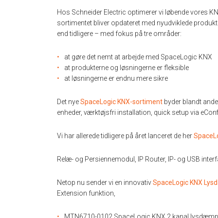
Hos Schneider Electric optimerer vi løbende vores 
sortimentet bliver opdateret med nyudviklede produ
end tidligere – med fokus på tre områder:
at gøre det nemt at arbejde med SpaceLogic KNX
at produkterne og løsningerne er fleksible
at løsningerne er endnu mere sikre
Det nye
SpaceLogic KNX-sortiment
byder blandt ande
enheder, værktøjsfri installation, quick setup via eCo
Vi har allerede tidligere på året lanceret de her
SpaceLo
Relæ- og Persiennemodul, IP Router, IP- og USB inter
Netop nu sender vi en innovativ
SpaceLogic KNX Ly
Extension funktion,
MTN6710-0102 SpaceLogic KNX 2 kanal lysdæmp