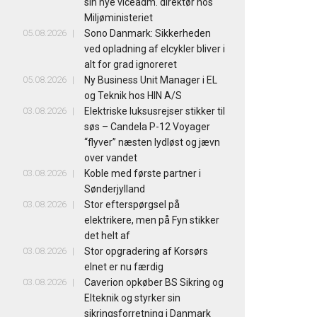
sin nye viceadm. direktør hos
Miljøministeriet
05.08.2026
Sono Danmark: Sikkerheden
ved opladning af elcykler bliver i
alt for grad ignoreret
05.08.2026
Ny Business Unit Manager i EL
og Teknik hos HIN A/S
03.08.2026
Elektriske luksusrejser stikker til
søs – Candela P-12 Voyager
“flyver” næsten lydløst og jævn
over vandet
03.08.2026
Koble med første partner i
Sønderjylland
03.08.2026
Stor efterspørgsel på
elektrikere, men på Fyn stikker
det helt af
03.08.2026
Stor opgradering af Korsørs
elnet er nu færdig
03.08.2026
Caverion opkøber BS Sikring og
Elteknik og styrker sin
sikringsforretning i Danmark