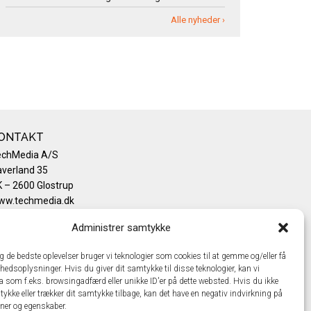
Alle nyheder ›
ONTAKT
echMedia A/S
verland 35
 – 2600 Glostrup
ww.techmedia.dk
lefon: +45 43 24 26 28
Administrer samtykke
mail:
info@techmedia.dk
ivatlivspolitik
ig de bedste oplevelser bruger vi teknologier som cookies til at gemme og/eller få
okiepolitik
hedsoplysninger. Hvis du giver dit samtykke til disse teknologier, kan vi
a som f.eks. browsingadfærd eller unikke ID'er på dette websted. Hvis du ikke
tykke eller trækker dit samtykke tilbage, kan det have en negativ indvirkning på
oner og egenskaber.