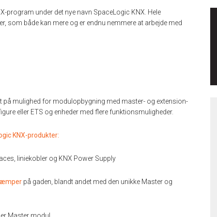
KNX-program under det nye navn SpaceLogic KNX. Hele
kter, som både kan mere og er endnu nemmere at arbejde med
t på mulighed for modulopbygning med master- og extension-
nfigure eller ETS og enheder med flere funktionsmuligheder.
gic KNX-produkter:
faces, liniekobler og KNX Power Supply
sdæmper
på gaden, blandt andet med den unikke Master og
er Master modul