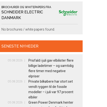
BROCHURER OG WHITEPAPERS FRA
SCHNEIDER ELECTRIC
DANMARK
No brochures / white papers found.
SENESTE NYHEDER
05.08.2026
Prisfald i juli gav elbilister flere
billige ladetimer – og samtidig
flere timer med negative
elpriser
05.08.2026
Private bilkøbere har stort set
vendt ryggen til de fossile
modeller – i juli var 97 procent
elbiler
05.08.2026
Green Power Denmark henter