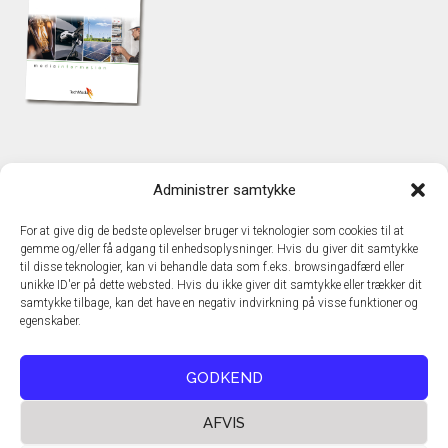
KONTAKT
Administrer samtykke
TechMedia A/S
Naverland 35
For at give dig de bedste oplevelser bruger vi teknologier som cookies til at
DK – 2600 Glostrup
gemme og/eller få adgang til enhedsoplysninger. Hvis du giver dit samtykke
www.techmedia.dk
til disse teknologier, kan vi behandle data som f.eks. browsingadfærd eller
Telefon: +45 43 24 26 28
unikke ID'er på dette websted. Hvis du ikke giver dit samtykke eller trækker dit
samtykke tilbage, kan det have en negativ indvirkning på visse funktioner og
E-mail:
info@techmedia.dk
egenskaber.
Privatlivspolitik
Cookiepolitik
GODKEND
AFVIS