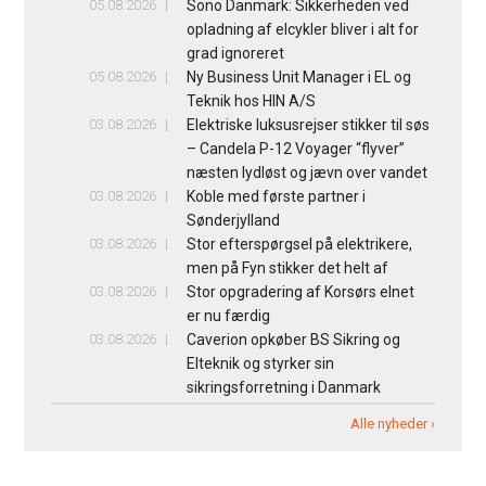
05.08.2026
Sono Danmark: Sikkerheden ved
opladning af elcykler bliver i alt for
grad ignoreret
05.08.2026
Ny Business Unit Manager i EL og
Teknik hos HIN A/S
03.08.2026
Elektriske luksusrejser stikker til søs
– Candela P-12 Voyager “flyver”
næsten lydløst og jævn over vandet
03.08.2026
Koble med første partner i
Sønderjylland
03.08.2026
Stor efterspørgsel på elektrikere,
men på Fyn stikker det helt af
03.08.2026
Stor opgradering af Korsørs elnet
er nu færdig
03.08.2026
Caverion opkøber BS Sikring og
Elteknik og styrker sin
sikringsforretning i Danmark
Alle nyheder ›