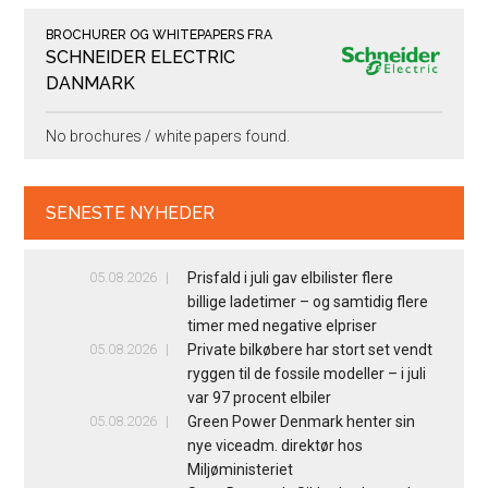
BROCHURER OG WHITEPAPERS FRA
SCHNEIDER ELECTRIC
DANMARK
No brochures / white papers found.
SENESTE NYHEDER
05.08.2026
Prisfald i juli gav elbilister flere
billige ladetimer – og samtidig flere
timer med negative elpriser
05.08.2026
Private bilkøbere har stort set vendt
ryggen til de fossile modeller – i juli
var 97 procent elbiler
05.08.2026
Green Power Denmark henter sin
nye viceadm. direktør hos
Miljøministeriet