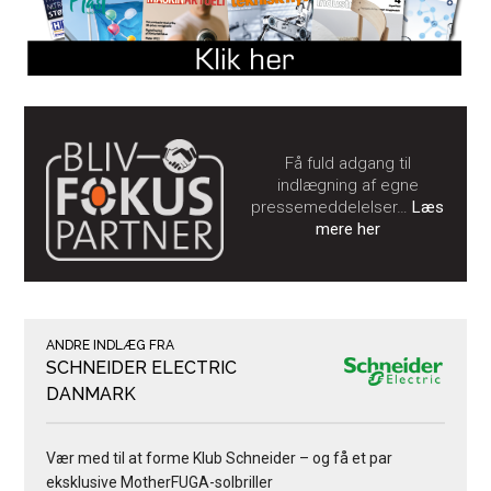
Få fuld adgang til
indlægning af egne
pressemeddelelser…
Læs
mere her
ANDRE INDLÆG FRA
SCHNEIDER ELECTRIC
DANMARK
Vær med til at forme Klub Schneider – og få et par
eksklusive MotherFUGA-solbriller