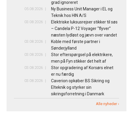
grad ignoreret
05.08.2026
Ny Business Unit Manager i EL og
Teknik hos HIN A/S
03.08.2026
Elektriske luksusrejser stikker til søs
– Candela P-12 Voyager “flyver”
næsten lydløst og jævn over vandet
03.08.2026
Koble med første partner i
Sønderjylland
03.08.2026
Stor efterspørgsel på elektrikere,
men på Fyn stikker det helt af
03.08.2026
Stor opgradering af Korsørs elnet
er nu færdig
03.08.2026
Caverion opkøber BS Sikring og
Elteknik og styrker sin
sikringsforretning i Danmark
Alle nyheder ›