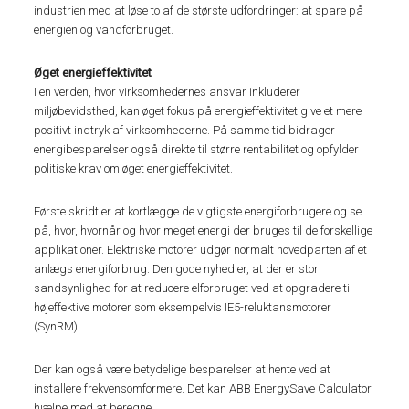
industrien med at løse to af de største udfordringer: at spare på
energien og vandforbruget.
Øget energieffektivitet
I en verden, hvor virksomhedernes ansvar inkluderer
miljøbevidsthed, kan øget fokus på energieffektivitet give et mere
positivt indtryk af virksomhederne. På samme tid bidrager
energibesparelser også direkte til større rentabilitet og opfylder
politiske krav om øget energieffektivitet.
Første skridt er at kortlægge de vigtigste energiforbrugere og se
på, hvor, hvornår og hvor meget energi der bruges til de forskellige
applikationer. Elektriske motorer udgør normalt hovedparten af et
anlægs energiforbrug. Den gode nyhed er, at der er stor
sandsynlighed for at reducere elforbruget ved at opgradere til
højeffektive motorer som eksempelvis IE5-reluktansmotorer
(SynRM).
Der kan også være betydelige besparelser at hente ved at
installere frekvensomformere. Det kan ABB EnergySave Calculator
hjælpe med at beregne.