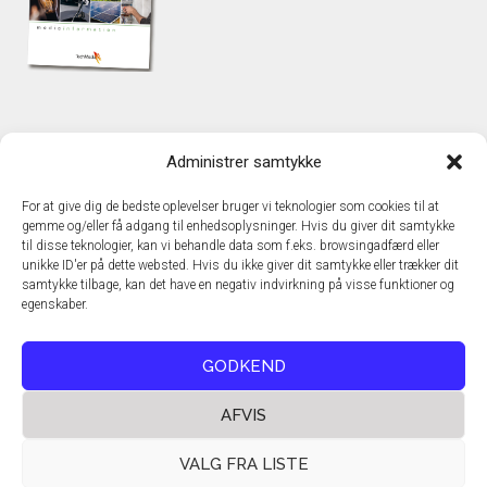
KONTAKT
Administrer samtykke
TechMedia A/S
Naverland 35
For at give dig de bedste oplevelser bruger vi teknologier som cookies til at
DK – 2600 Glostrup
gemme og/eller få adgang til enhedsoplysninger. Hvis du giver dit samtykke
www.techmedia.dk
til disse teknologier, kan vi behandle data som f.eks. browsingadfærd eller
Telefon: +45 43 24 26 28
unikke ID'er på dette websted. Hvis du ikke giver dit samtykke eller trækker dit
samtykke tilbage, kan det have en negativ indvirkning på visse funktioner og
E-mail:
info@techmedia.dk
egenskaber.
Privatlivspolitik
Cookiepolitik
GODKEND
AFVIS
VALG FRA LISTE