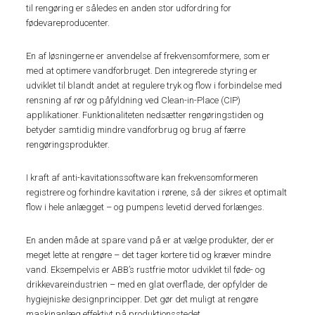
til rengøring er således en anden stor udfordring for
fødevareproducenter.
En af løsningerne er anvendelse af frekvensomformere, som er
med at optimere vandforbruget. Den integrerede styring er
udviklet til blandt andet at regulere tryk og flow i forbindelse med
rensning af rør og påfyldning ved Clean-in-Place (CIP)
applikationer. Funktionaliteten nedsætter rengøringstiden og
betyder samtidig mindre vandforbrug og brug af færre
rengøringsprodukter.
I kraft af anti-kavitationssoftware kan frekvensomformeren
registrere og forhindre kavitation i rørene, så der sikres et optimalt
flow i hele anlægget – og pumpens levetid derved forlænges.
En anden måde at spare vand på er at vælge produkter, der er
meget lette at rengøre – det tager kortere tid og kræver mindre
vand. Eksempelvis er ABB’s rustfrie motor udviklet til føde- og
drikkevareindustrien – med en glat overflade, der opfylder de
hygiejniske designprincipper. Det gør det muligt at rengøre
maskinanlæg effektivt på produktionsstedet.