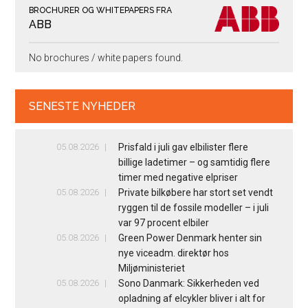
BROCHURER OG WHITEPAPERS FRA
ABB
No brochures / white papers found.
SENESTE NYHEDER
05.08.2026
Prisfald i juli gav elbilister flere
billige ladetimer – og samtidig flere
timer med negative elpriser
05.08.2026
Private bilkøbere har stort set vendt
ryggen til de fossile modeller – i juli
var 97 procent elbiler
05.08.2026
Green Power Denmark henter sin
nye viceadm. direktør hos
Miljøministeriet
05.08.2026
Sono Danmark: Sikkerheden ved
opladning af elcykler bliver i alt for