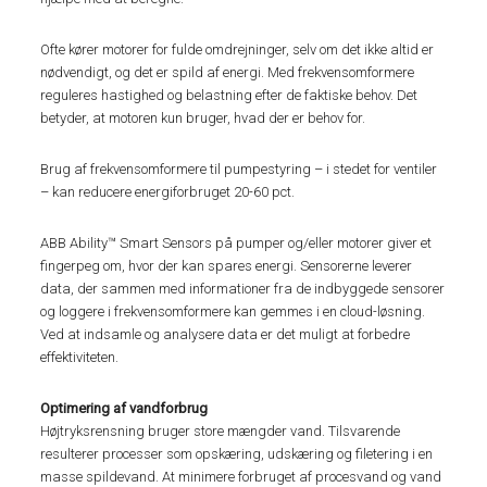
Ofte kører motorer for fulde omdrejninger, selv om det ikke altid er
nødvendigt, og det er spild af energi. Med frekvensomformere
reguleres hastighed og belastning efter de faktiske behov. Det
betyder, at motoren kun bruger, hvad der er behov for.
Brug af frekvensomformere til pumpestyring – i stedet for ventiler
– kan reducere energiforbruget 20-60 pct.
ABB Ability™ Smart Sensors på pumper og/eller motorer giver et
fingerpeg om, hvor der kan spares energi. Sensorerne leverer
data, der sammen med informationer fra de indbyggede sensorer
og loggere i frekvensomformere kan gemmes i en cloud-løsning.
Ved at indsamle og analysere data er det muligt at forbedre
effektiviteten.
Optimering af vandforbrug
Højtryksrensning bruger store mængder vand. Tilsvarende
resulterer processer som opskæring, udskæring og filetering i en
masse spildevand. At minimere forbruget af procesvand og vand