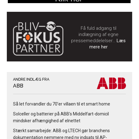
Få fuld adgang til
indlægning af egne
pressemeddelelser…
Læs
mere her
ANDRE INDLÆG FRA
ABB
Så let forvandler du 70’er villaen til et smart home
Solceller og batterier på ABB’s Middelfart-domicil
mindsker afhængighed af elnettet
Stærkt samarbejde: ABB og LTECH gør branchens
dokumentation nemmere med ny indsats til AP-