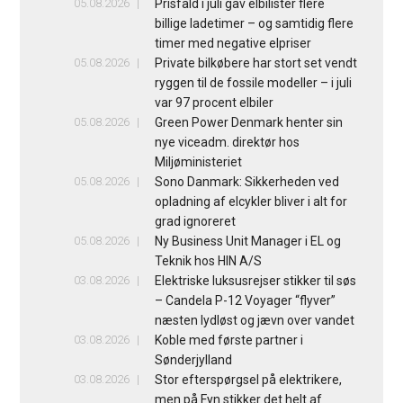
05.08.2026
Prisfald i juli gav elbilister flere
billige ladetimer – og samtidig flere
timer med negative elpriser
05.08.2026
Private bilkøbere har stort set vendt
ryggen til de fossile modeller – i juli
var 97 procent elbiler
05.08.2026
Green Power Denmark henter sin
nye viceadm. direktør hos
Miljøministeriet
05.08.2026
Sono Danmark: Sikkerheden ved
opladning af elcykler bliver i alt for
grad ignoreret
05.08.2026
Ny Business Unit Manager i EL og
Teknik hos HIN A/S
03.08.2026
Elektriske luksusrejser stikker til søs
– Candela P-12 Voyager “flyver”
næsten lydløst og jævn over vandet
03.08.2026
Koble med første partner i
Sønderjylland
03.08.2026
Stor efterspørgsel på elektrikere,
men på Fyn stikker det helt af