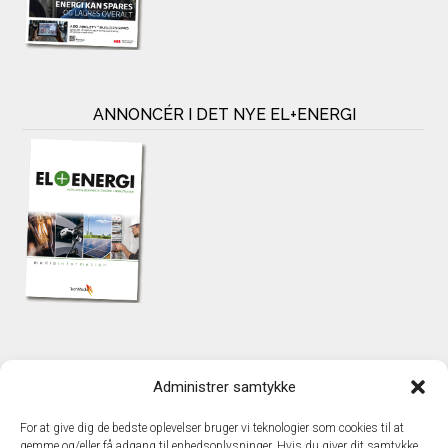
ANNONCÉR I DET NYE EL+ENERGI
KONTAKT
Administrer samtykke
TechMedia A/S
Naverland 35
For at give dig de bedste oplevelser bruger vi teknologier som cookies til at
DK – 2600 Glostrup
gemme og/eller få adgang til enhedsoplysninger. Hvis du giver dit samtykke