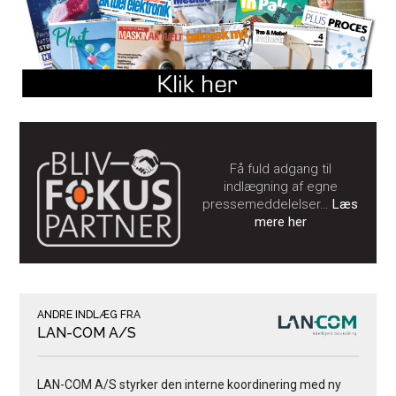
Få fuld adgang til
indlægning af egne
pressemeddelelser…
Læs
mere her
ANDRE INDLÆG FRA
LAN-COM A/S
LAN-COM A/S styrker den interne koordinering med ny