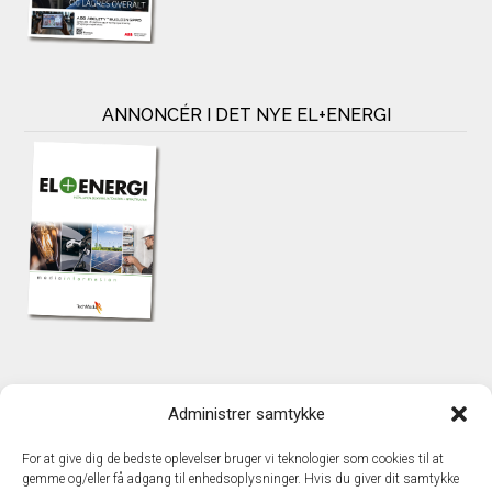
ANNONCÉR I DET NYE EL+ENERGI
KONTAKT
Administrer samtykke
TechMedia A/S
Naverland 35
For at give dig de bedste oplevelser bruger vi teknologier som cookies til at
DK – 2600 Glostrup
gemme og/eller få adgang til enhedsoplysninger. Hvis du giver dit samtykke