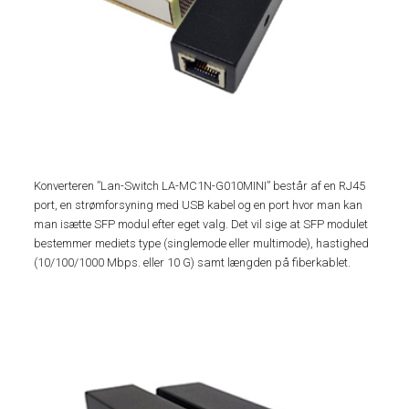
Konverteren ”Lan-Switch LA-MC1N-G010MINI” består af en RJ45
port, en strømforsyning med USB kabel og en port hvor man kan
man isætte SFP modul efter eget valg. Det vil sige at SFP modulet
bestemmer mediets type (singlemode eller multimode), hastighed
(10/100/1000 Mbps. eller 10 G) samt længden på fiberkablet.