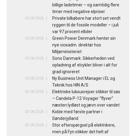
billige ladetimer – og samtidig flere
timer med negative elpriser
05.08.2026
Private bilkøbere har stort set vendt
ryggen til de fossile modeller – i juli
var 97 procent elbiler
05.08.2026
Green Power Denmark henter sin
nye viceadm. direktør hos
Miljøministeriet
05.08.2026
Sono Danmark: Sikkerheden ved
opladning af elcykler bliver i alt for
grad ignoreret
05.08.2026
Ny Business Unit Manager i EL og
Teknik hos HIN A/S
03.08.2026
Elektriske luksusrejser stikker til søs
– Candela P-12 Voyager “flyver”
næsten lydløst og jævn over vandet
03.08.2026
Koble med første partner i
Sønderjylland
03.08.2026
Stor efterspørgsel på elektrikere,
men på Fyn stikker det helt af