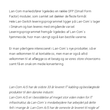
Lan-Com markedsfører ligeledes en række SFP (Small Form
Factor) moduler, som samlet set dækker de fleste formål.
Hele Lan-Switch leveringsprogrammet ligger på Lan-Com`s lager
i Smørum og kan leveres med omgående varsel.
Leveringsprogrammet fremgår ligeledes af Lan-Com`s
hjemmeside, hvor man i øvrigt også kan bestille varerne.
Er man yderligere interesseret i Lan-Com`s nye produkter, så er
man velkommen til at kontakte os, men man er også altid
velkommen til at aflægge os et besøg og se vores store showrooms
samt få en snak om medie konvertering.
Lan-Com A/S har de sidste 33 år leveret IT kabling og beslægtede
produkter til den danske industri.
Lan-Com A/S er i besiddelse af meget stor viden inden for IT
infrastruktur, da Lan-Com`s medarbejdere har arbejdet på dette
felt i mange år.
Lan-Com A/S har de seneste år leveret til nogle af