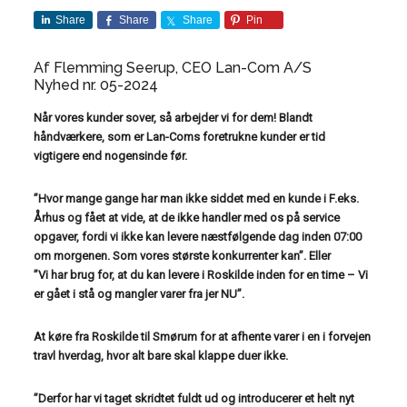
Share
Share
Share
Pin
Af Flemming Seerup, CEO Lan-Com A/S
Nyhed nr. 05-2024
Når vores kunder sover, så arbejder vi for dem! Blandt
håndværkere, som er Lan-Coms foretrukne kunder er tid
vigtigere end nogensinde før.
”Hvor mange gange har man ikke siddet med en kunde i F.eks.
Århus og fået at vide, at de ikke handler med
os på service
opgaver, fordi vi ikke kan levere næstfølgende dag inden 07:00
om morgenen. Som vores største
konkurrenter kan”. Eller
”Vi har brug for, at du kan levere i Roskilde inden for en time – Vi
er gået i stå og mangler varer fra jer NU”.
At køre fra Roskilde til Smørum for at afhente varer i en i forvejen
travl hverdag, hvor alt bare skal klappe
duer ikke.
”Derfor har vi taget skridtet fuldt ud og introducerer et helt nyt