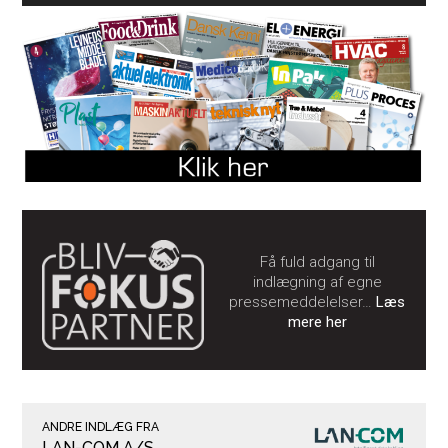
Få fuld adgang til
indlægning af egne
pressemeddelelser…
Læs
mere her
ANDRE INDLÆG FRA
LAN-COM A/S