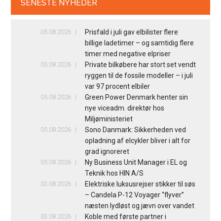
SENESTE NYHEDER
05.08.2026
Prisfald i juli gav elbilister flere
billige ladetimer – og samtidig flere
timer med negative elpriser
05.08.2026
Private bilkøbere har stort set vendt
ryggen til de fossile modeller – i juli
var 97 procent elbiler
05.08.2026
Green Power Denmark henter sin
nye viceadm. direktør hos
Miljøministeriet
05.08.2026
Sono Danmark: Sikkerheden ved
opladning af elcykler bliver i alt for
grad ignoreret
05.08.2026
Ny Business Unit Manager i EL og
Teknik hos HIN A/S
03.08.2026
Elektriske luksusrejser stikker til søs
– Candela P-12 Voyager “flyver”
næsten lydløst og jævn over vandet
03.08.2026
Koble med første partner i