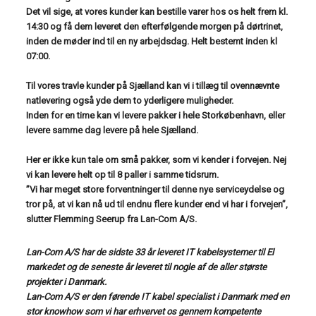
Det vil sige, at vores kunder kan bestille varer hos os helt frem kl.
14:30 og få dem leveret den efterfølgende morgen på dørtrinet,
inden de møder ind til en ny arbejdsdag.
Helt bestemt inden kl
07:00.
Til vores travle kunder på Sjælland kan vi i tillæg til ovennævnte
natlevering også yde dem to yderligere muligheder.
Inden for en time kan vi levere pakker i hele Storkøbenhavn, eller
levere samme dag levere på hele Sjælland.
Her er ikke kun tale om små pakker, som vi kender i forvejen. Nej
vi kan levere helt op til 8 paller i samme tidsrum.
”Vi har meget store forventninger til denne nye serviceydelse og
tror på, at vi kan nå ud til endnu flere kunder end vi har i forvejen”,
slutter Flemming Seerup fra Lan-Com A/S.
Lan-Com A/S har de sidste 33 år leveret IT kabelsystemer til El
markedet og de seneste år leveret til nogle af de aller største
projekter i Danmark.
Lan-Com A/S er den førende IT kabel specialist i Danmark med en
stor knowhow som vi har erhvervet os gennem kompetente