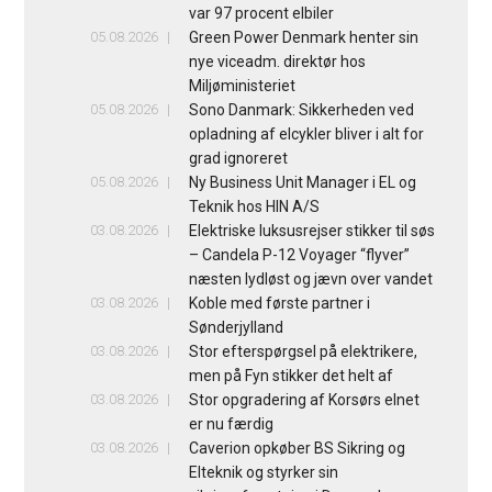
var 97 procent elbiler
05.08.2026
Green Power Denmark henter sin
nye viceadm. direktør hos
Miljøministeriet
05.08.2026
Sono Danmark: Sikkerheden ved
opladning af elcykler bliver i alt for
grad ignoreret
05.08.2026
Ny Business Unit Manager i EL og
Teknik hos HIN A/S
03.08.2026
Elektriske luksusrejser stikker til søs
– Candela P-12 Voyager “flyver”
næsten lydløst og jævn over vandet
03.08.2026
Koble med første partner i
Sønderjylland
03.08.2026
Stor efterspørgsel på elektrikere,
men på Fyn stikker det helt af
03.08.2026
Stor opgradering af Korsørs elnet
er nu færdig
03.08.2026
Caverion opkøber BS Sikring og
Elteknik og styrker sin