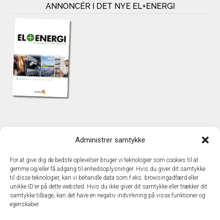
ANNONCÉR I DET NYE EL+ENERGI
KONTAKT
Administrer samtykke
TechMedia A/S
Naverland 35
For at give dig de bedste oplevelser bruger vi teknologier som cookies til at
DK – 2600 Glostrup
gemme og/eller få adgang til enhedsoplysninger. Hvis du giver dit samtykke
www.techmedia.dk
til disse teknologier, kan vi behandle data som f.eks. browsingadfærd eller
Telefon: +45 43 24 26 28
unikke ID'er på dette websted. Hvis du ikke giver dit samtykke eller trækker dit
samtykke tilbage, kan det have en negativ indvirkning på visse funktioner og
E-mail:
info@techmedia.dk
egenskaber.
Privatlivspolitik
Cookiepolitik