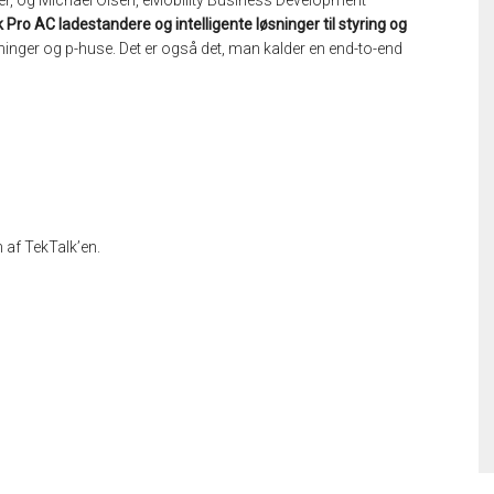
eer, og Michael Olsen, eMobility Business Development
k Pro AC ladestandere og intelligente løsninger til styring og
reninger og p-huse. Det er også det, man kalder en end-to-end
n af TekTalk’en.