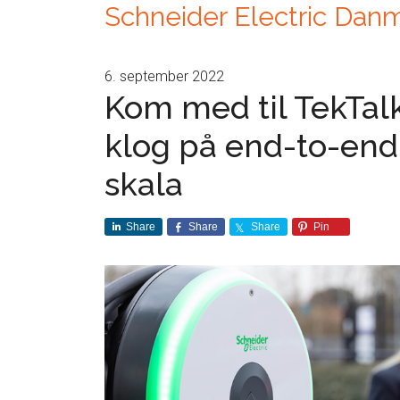
Schneider Electric Dan
6. september 2022
Kom med til TekTalk
klog på end-to-end 
skala
Share
Share
Share
Pin