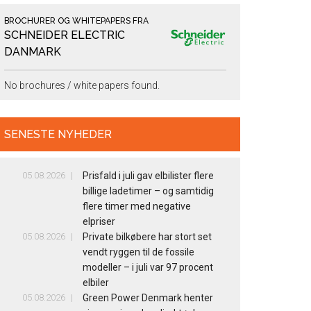
BROCHURER OG WHITEPAPERS FRA
SCHNEIDER ELECTRIC
DANMARK
No brochures / white papers found.
SENESTE NYHEDER
05.08.2026
Prisfald i juli gav elbilister flere
billige ladetimer – og samtidig
flere timer med negative
elpriser
05.08.2026
Private bilkøbere har stort set
vendt ryggen til de fossile
modeller – i juli var 97 procent
elbiler
05.08.2026
Green Power Denmark henter