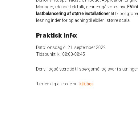
Derfor vil Kasper Nielsen, Product Application Engin
Manager, i denne TekTalk, gennemgå vores nye
EVlin
lastbalancering af større installationer
til fx boligfo
løsning indenfor opladning til elbiler i større scala.
Praktisk info:
Dato: onsdag d. 21. september 2022
Tidspunkt: kl. 08:00-08:45
Der vil også være tid til spørgsmål og svar i slutninge
Tilmed dig allerede nu,
klik her
.