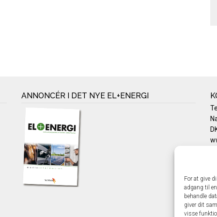
ANNONCÉR I DET NYE EL+ENERGI
K
T
Na
DK
w
Te
E-
Pr
For at give d
Co
adgang til en
behandle dat
giver dit sam
visse funkti