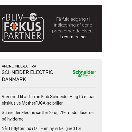
Få fuld adgang til
indlægning af egne
pressemeddelelser…
Læs mere her
ANDRE INDLÆG FRA
SCHNEIDER ELECTRIC
DANMARK
Vær med til at forme Klub Schneider – og få et par
eksklusive MotherFUGA-solbriller
Schneider Electric sætter 2- og 2½-moduldåserne
på hylderne
Når IT flytter ind i OT – en ny virkelighed for