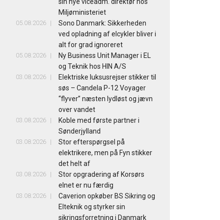
sin nye viceadm. direktør hos
Miljøministeriet
05.08.2026
Sono Danmark: Sikkerheden
ved opladning af elcykler bliver i
alt for grad ignoreret
05.08.2026
Ny Business Unit Manager i EL
og Teknik hos HIN A/S
03.08.2026
Elektriske luksusrejser stikker til
søs – Candela P-12 Voyager
“flyver” næsten lydløst og jævn
over vandet
03.08.2026
Koble med første partner i
Sønderjylland
03.08.2026
Stor efterspørgsel på
elektrikere, men på Fyn stikker
det helt af
03.08.2026
Stor opgradering af Korsørs
elnet er nu færdig
03.08.2026
Caverion opkøber BS Sikring og
Elteknik og styrker sin
sikringsforretning i Danmark