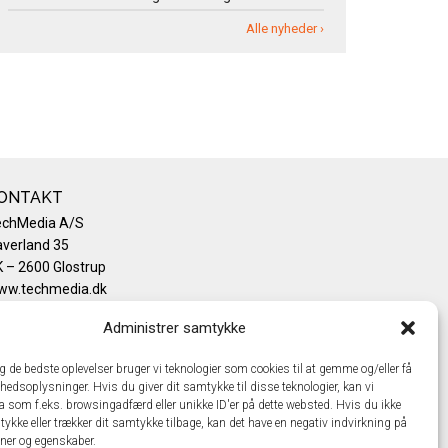
Alle nyheder ›
ONTAKT
echMedia A/S
verland 35
 – 2600 Glostrup
ww.techmedia.dk
lefon: +45 43 24 26 28
Administrer samtykke
mail:
info@techmedia.dk
ivatlivspolitik
ig de bedste oplevelser bruger vi teknologier som cookies til at gemme og/eller få
okiepolitik
hedsoplysninger. Hvis du giver dit samtykke til disse teknologier, kan vi
a som f.eks. browsingadfærd eller unikke ID'er på dette websted. Hvis du ikke
tykke eller trækker dit samtykke tilbage, kan det have en negativ indvirkning på
oner og egenskaber.