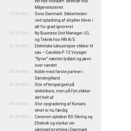
sin nye viceadm. direktør hos
Miljøministeriet
05.08.2026
Sono Danmark: Sikkerheden
ved opladning af elcykler bliver i
alt for grad ignoreret
05.08.2026
Ny Business Unit Manager i EL
og Teknik hos HIN A/S
03.08.2026
Elektriske luksusrejser stikker til
søs – Candela P-12 Voyager
“flyver” næsten lydløst og jævn
over vandet
03.08.2026
Koble med første partner i
Sønderjylland
03.08.2026
Stor efterspørgsel på
elektrikere, men på Fyn stikker
det helt af
03.08.2026
Stor opgradering af Korsørs
elnet er nu færdig
03.08.2026
Caverion opkøber BS Sikring og
Elteknik og styrker sin
sikringsforretning i Danmark