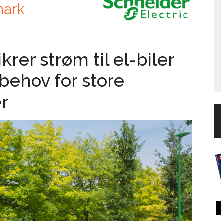
mark
ikrer strøm til el-biler
behov for store
r