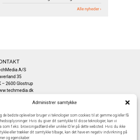
Alle nyheder ›
ONTAKT
echMedia A/S
verland 35
 – 2600 Glostrup
ww.techmedia.dk
lefon: +45 43 24 26 28
Administrer samtykke
mail:
info@techmedia.dk
ivatlivspolitik
ig de bedste oplevelser bruger vi teknologier som cookies til at gemme og/eller få
okiepolitik
hedsoplysninger. Hvis du giver dit samtykke til disse teknologier, kan vi
a som f.eks. browsingadfærd eller unikke ID'er på dette websted. Hvis du ikke
tykke eller trækker dit samtykke tilbage, kan det have en negativ indvirkning på
oner og egenskaber.