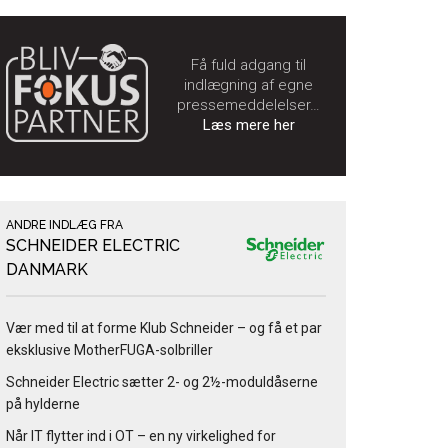
Få fuld adgang til
indlægning af egne
pressemeddelelser…
Læs mere her
ANDRE INDLÆG FRA
SCHNEIDER ELECTRIC
DANMARK
Vær med til at forme Klub Schneider – og få et par
eksklusive MotherFUGA-solbriller
Schneider Electric sætter 2- og 2½-moduldåserne
på hylderne
Når IT flytter ind i OT – en ny virkelighed for