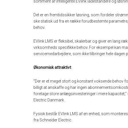
sortiment af intelligente EVlink ladestandere og løsninge
Det er en fremtidssikker løsning, som fordeler strø
ske statisk ud fra en række forudbestemte parametre, e
behov.
EVlink LMS er fleksibel, skalerbar og giver en lang ræk
virksomheds specifikke behov. For eksempel kan man gi
servicemedarbejdere, som ikke tilbringer hele dagen på k
Økonomisk attraktivt
“Der er et meget stort og konstant voksende behov fo
billigt at anskaffe og har ingen abonnementsomkostning
foretage store anlægsinvesteringer i mere kapacitet,”
Electric Danmark.
Fysisk består EVlink LMS af en enhed, som monteres i e
fra Schneider Electric.