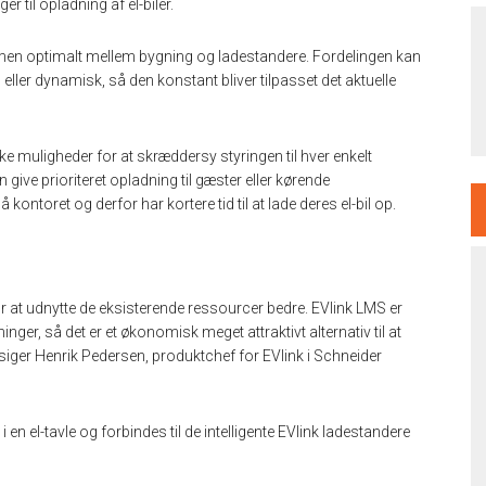
r til opladning af el-biler.
mmen optimalt mellem bygning og ladestandere. Fordelingen kan
ller dynamisk, så den konstant bliver tilpasset det aktuelle
ke muligheder for at skræddersy styringen til hver enkelt
ve prioriteret opladning til gæster eller kørende
ontoret og derfor har kortere tid til at lade deres el-bil op.
r at udnytte de eksisterende ressourcer bedre. EVlink LMS er
er, så det er et økonomisk meget attraktivt alternativ til at
 siger Henrik Pedersen, produktchef for EVlink i Schneider
n el-tavle og forbindes til de intelligente EVlink ladestandere