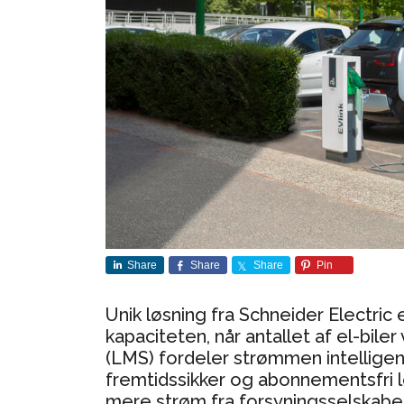
Share
Share
Share
Pin
Unik løsning fra Schneider Electri
kapaciteten, når antallet af el-bi
(LMS) fordeler strømmen intellige
fremtidssikker og abonnementsfri l
mere strøm fra forsyningsselskabe