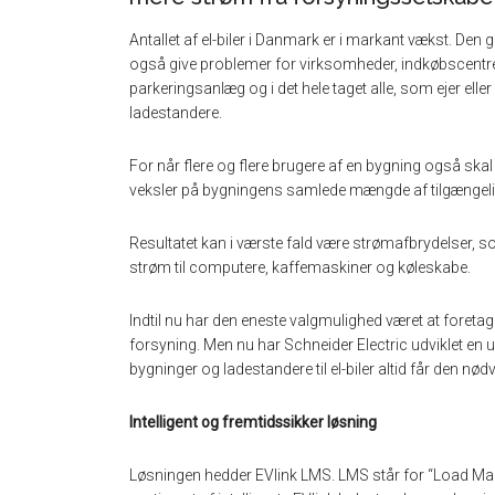
Antallet af el-biler i Danmark er i markant vækst. De
også give problemer for virksomheder, indkøbscentre, 
parkeringsanlæg og i det hele taget alle, som ejer el
ladestandere.
For når flere og flere brugere af en bygning også skal l
veksler på bygningens samlede mængde af tilgængeli
Resultatet kan i værste fald være strømafbrydelser, 
strøm til computere, kaffemaskiner og køleskabe.
Indtil nu har den eneste valgmulighed været at foretag
forsyning. Men nu har Schneider Electric udviklet en uni
bygninger og ladestandere til el-biler altid får den n
Intelligent og fremtidssikker løsning
Løsningen hedder EVlink LMS. LMS står for “Load Ma