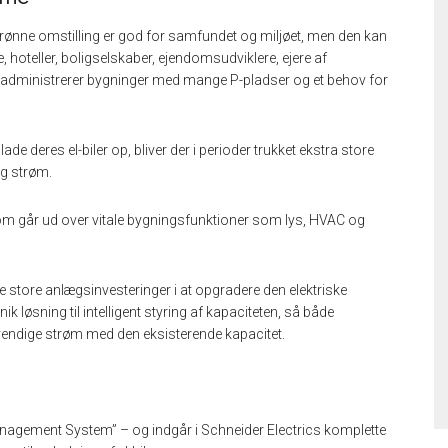
n grønne omstilling er god for samfundet og miljøet, men den kan
hoteller, boligselskaber, ejendomsudviklere, ejere af
ler administrerer bygninger med mange P-pladser og et behov for
ade deres el-biler op, bliver der i perioder trukket ekstra store
g strøm.
som går ud over vitale bygningsfunktioner som lys, HVAC og
e store anlægsinvesteringer i at opgradere den elektriske
k løsning til intelligent styring af kapaciteten, så både
ødvendige strøm med den eksisterende kapacitet.
nagement System” – og indgår i Schneider Electrics komplette