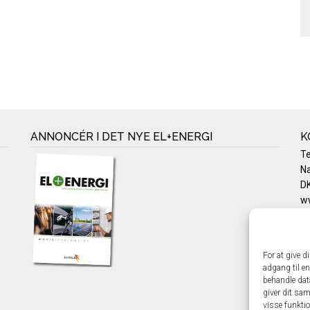
ANNONCÉR I DET NYE EL+ENERGI
K
T
Na
DK
w
Te
E-
Pr
For at give d
Co
adgang til en
behandle dat
giver dit sam
visse funkti