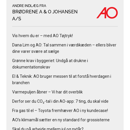
ANDRE INDLÆG FRA
BRØDRENE A & O JOHANSEN
A/S
Vis hvem du er – med AO Tøjtryk!
Dana Lim og AO: Tal sammen i værdikæden – ellers bliver
dine varer svære at sælge
Grønne krav i byggeriet: Undgå at drukne i
dokumentationskrav
El & Teknik: AO bruger messen til at forstå hverdagen i
branchen
Varmepuljen åbner – Vi har dit overblik
Derfor ser du CO₂-tal i din AO-app: 7 ting, du skal vide
Fra gas til el – Toyota fremhæver AO i ny kundecase!
AO’s klimamål sætter en ny standard for grossisterne
Skal du på arbejde mellem jul og nytår?