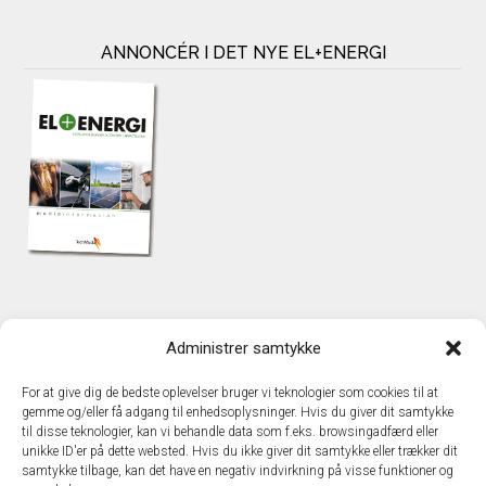
ANNONCÉR I DET NYE EL+ENERGI
KONTAKT
Administrer samtykke
TechMedia A/S
Naverland 35
For at give dig de bedste oplevelser bruger vi teknologier som cookies til at
DK – 2600 Glostrup
gemme og/eller få adgang til enhedsoplysninger. Hvis du giver dit samtykke
www.techmedia.dk
til disse teknologier, kan vi behandle data som f.eks. browsingadfærd eller
Telefon: +45 43 24 26 28
unikke ID'er på dette websted. Hvis du ikke giver dit samtykke eller trækker dit
samtykke tilbage, kan det have en negativ indvirkning på visse funktioner og
E-mail:
info@techmedia.dk