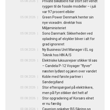
05.08.2026
Private bilkøbere har stort set vendt
ryggen til de fossile modeller – i juli
var 97 procent elbiler
05.08.2026
Green Power Denmark henter sin
nye viceadm. direktør hos
Miljøministeriet
05.08.2026
Sono Danmark: Sikkerheden ved
opladning af elcykler bliver i alt for
grad ignoreret
05.08.2026
Ny Business Unit Manager i EL og
Teknik hos HIN A/S
03.08.2026
Elektriske luksusrejser stikker til søs
– Candela P-12 Voyager “flyver”
næsten lydløst og jævn over vandet
03.08.2026
Koble med første partner i
Sønderjylland
03.08.2026
Stor efterspørgsel på elektrikere,
men på Fyn stikker det helt af
03.08.2026
Stor opgradering af Korsørs elnet
er nu færdig
03.08.2026
Caverion opkøber BS Sikring og