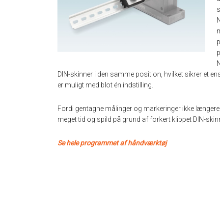
s
N
m
p
p
N
DIN-skinner i den samme position, hvilket sikrer et ens
er muligt med blot én indstilling.
Fordi gentagne målinger og markeringer ikke længere 
meget tid og spild på grund af forkert klippet DIN-ski
Se hele programmet af håndværktøj