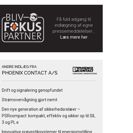
Få fuld adgang til
indlægning af egne
pressemeddelelser…
Læs mere her
ANDRE INDLÆG FRA
PHOENIX CONTACT A/S
Drift og signalering genopfundet
Strømovervågning gjort nemt
Den nye generation af sikkerhedsrelæer –
PSRcompact: kompakt, effektiv og sikker op til SIL
3 og PL e
Innovative prøvestiksystemer til energiomstilling