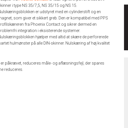
kinner i type NS 35/7,5, NS 35/15 og NS 15.
ulskæringsblokken er udstyret med en cylinderstift og en
agnet, som giver et sikkert greb. Den er kompatibel med PPS
rofilskæreren fra Phoenix Contact og sikrer dermed en
roblemfri integration i eksisterende systemer.
ulskæringsblokken hjælper med altid at skære de perforerede
artet hulmønster på alle DIN-skinner. Nulskæring af høj kvalitet
er påkrævet, reduceres måle- og aflæsningsfejl, der spares
nne reduceres.