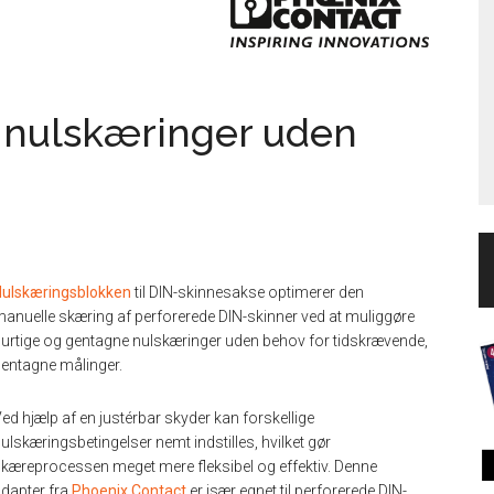
 nulskæringer uden
ulskæringsblokken
til DIN-skinnesakse optimerer den
anuelle skæring af perforerede DIN-skinner ved at muliggøre
urtige og gentagne nulskæringer uden behov for tidskrævende,
entagne målinger.
ed hjælp af en justérbar skyder kan forskellige
ulskæringsbetingelser nemt indstilles, hvilket gør
kæreprocessen meget mere fleksibel og effektiv. Denne
dapter fra
Phoenix Contact
er især egnet til perforerede DIN-