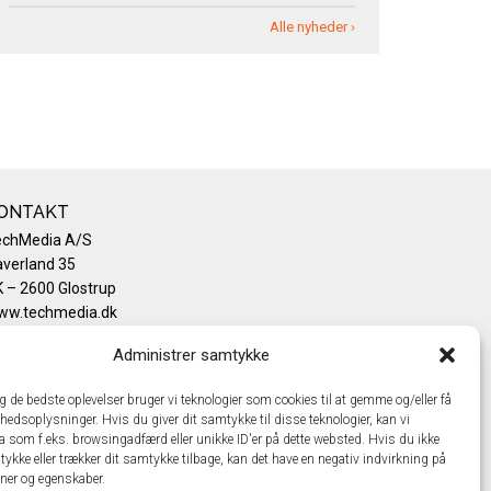
Alle nyheder ›
ONTAKT
echMedia A/S
verland 35
 – 2600 Glostrup
ww.techmedia.dk
lefon: +45 43 24 26 28
Administrer samtykke
mail:
info@techmedia.dk
ivatlivspolitik
ig de bedste oplevelser bruger vi teknologier som cookies til at gemme og/eller få
okiepolitik
hedsoplysninger. Hvis du giver dit samtykke til disse teknologier, kan vi
a som f.eks. browsingadfærd eller unikke ID'er på dette websted. Hvis du ikke
tykke eller trækker dit samtykke tilbage, kan det have en negativ indvirkning på
oner og egenskaber.