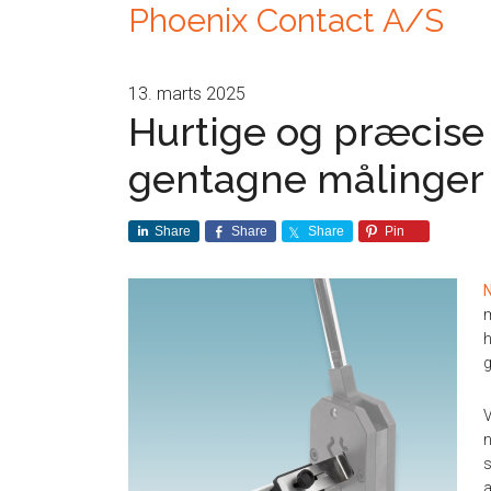
Phoenix Contact A/S
13. marts 2025
Hurtige og præcise
gentagne målinger
Share
Share
Share
Pin
N
m
h
g
V
n
s
a