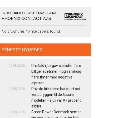
BROCHURER OG WHITEPAPERS FRA
PHOENIX CONTACT A/S
No brochures / white papers found.
SENESTE NYHEDER
05.08.2026
Prisfald i juli gav elbilister flere
billige ladetimer – og samtidig
flere timer med negative
elpriser
05.08.2026
Private bilkøbere har stort set
vendt ryggen til de fossile
modeller – i juli var 97 procent
elbiler
05.08.2026
Green Power Denmark henter
sin nye viceadm. direktør hos