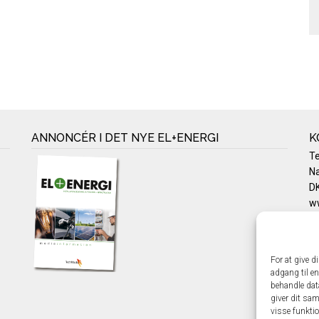
ANNONCÉR I DET NYE EL+ENERGI
K
T
Na
DK
w
Te
E-
Pr
For at give d
Co
adgang til en
behandle dat
giver dit sam
visse funkti