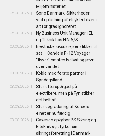
Miljøministeriet
05.08.2026
Sono Danmark: Sikkerheden
ved opladning af elcykler bliver i
alt for grad ignoreret
05.08.2026
Ny Business Unit Manager i EL
og Teknik hos HIN A/S
03.08.2026
Elektriske luksusrejser stikker til
søs – Candela P-12 Voyager
“flyver” næsten lydløst og jævn
over vandet
03.08.2026
Koble med første partner i
Sønderjylland
03.08.2026
Stor efterspørgsel på
elektrikere, men på Fyn stikker
det helt af
03.08.2026
Stor opgradering af Korsørs
elnet er nu færdig
03.08.2026
Caverion opkøber BS Sikring og
Elteknik og styrker sin
sikringsforretning i Danmark