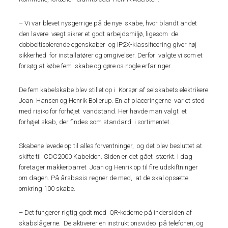
– Vi var blevet nysgerrige på de nye skabe, hvor blandt andet
den lavere vægt sikrer et godt arbejdsmiljø, ligesom de
dobbeltisolerende egenskaber og IP2X-klassificering giver høj
sikkerhed for installatører og omgivelser. Derfor valgte vi som et
forsøg at købe fem skabe og gøre os nogle erfaringer.
De fem kabelskabe blev stillet op i Korsør af selskabets elektrikere
Joan Hansen og Henrik Bollerup. En af placeringerne var et sted
med risiko for forhøjet vandstand. Her havde man valgt et
forhøjet skab, der findes som standard i sortimentet.
Skabene levede op til alles forventninger, og det blev besluttet at
skifte til CDC2000 Kabeldon. Siden er det gået stærkt. I dag
foretager makkerparret Joan og Henrik op til fire udskiftninger
om dagen. På årsbasis regner de med, at de skal opsætte
omkring 100 skabe.
– Det fungerer rigtig godt med QR-koderne på indersiden af
skabslågerne. De aktiverer en instruktionsvideo på telefonen, og