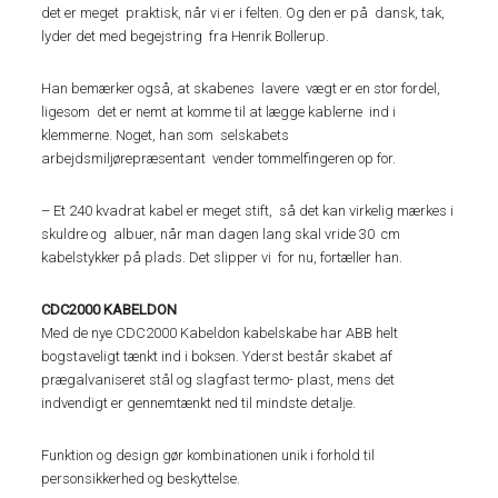
det er meget praktisk, når vi er i felten. Og den er på dansk, tak,
lyder det med begejstring fra Henrik Bollerup.
Han bemærker også, at skabenes lavere vægt er en stor fordel,
ligesom det er nemt at komme til at lægge kablerne ind i
klemmerne. Noget, han som selskabets
arbejdsmiljørepræsentant vender tommelfingeren op for.
– Et 240 kvadrat kabel er meget stift, så det kan virkelig mærkes i
skuldre og albuer, når man dagen lang skal vride 30 cm
kabelstykker på plads. Det slipper vi for nu, fortæller han.
CDC2000 KABELDON
Med de nye CDC2000 Kabeldon kabelskabe har ABB helt
bogstaveligt tænkt ind i boksen. Yderst består skabet af
prægalvaniseret stål og slagfast termo- plast, mens det
indvendigt er gennemtænkt ned til mindste detalje.
Funktion og design gør kombinationen unik i forhold til
personsikkerhed og beskyttelse.