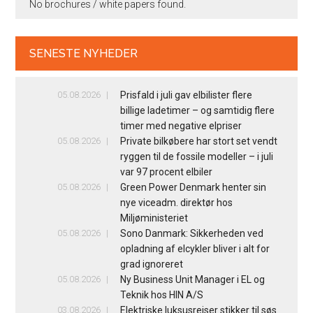
No brochures / white papers found.
SENESTE NYHEDER
05.08.2026
Prisfald i juli gav elbilister flere
billige ladetimer – og samtidig flere
timer med negative elpriser
05.08.2026
Private bilkøbere har stort set vendt
ryggen til de fossile modeller – i juli
var 97 procent elbiler
05.08.2026
Green Power Denmark henter sin
nye viceadm. direktør hos
Miljøministeriet
05.08.2026
Sono Danmark: Sikkerheden ved
opladning af elcykler bliver i alt for
grad ignoreret
05.08.2026
Ny Business Unit Manager i EL og
Teknik hos HIN A/S
03.08.2026
Elektriske luksusrejser stikker til søs