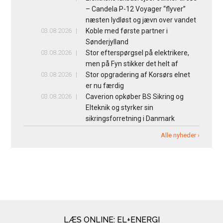
– Candela P-12 Voyager “flyver”
næsten lydløst og jævn over vandet
03.08.2026
Koble med første partner i
Sønderjylland
03.08.2026
Stor efterspørgsel på elektrikere,
men på Fyn stikker det helt af
03.08.2026
Stor opgradering af Korsørs elnet
er nu færdig
03.08.2026
Caverion opkøber BS Sikring og
Elteknik og styrker sin
sikringsforretning i Danmark
Alle nyheder ›
LÆS ONLINE: EL+ENERGI