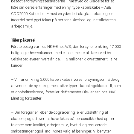
besøgt elforsyningsselskaberne i Næstved og Slagelse for at
høre om deres erfaringer med en ny type kabelskabe – ABB
CDC2000 Kabeldon – med en yderdel i slagfast plast og en
inderdel med øget fokus på personsikkerhed og installatørens
arbejdsmiljø.
Tåler påkørsel
Første besøg var hos NKE-Elnet A/S, der forsyner omkring 17.000
bolig- og erhvervskunder med el i det meste af Næstved by.
Selskabet leverer hvert år ca. 115 millioner kilowatttimer til sine
kunder.
– Vi har omkring 2.000 kabelskabe i vores forsyningsområde og
anvender de nyeste og mest sikre typer i kapslingsklasse II, som
er dobbeltisolerede, fortæller driftsmester Ole Jensen hos NKE-
Elnet og fortsætter:
– Der foregår en løbende opgradering eller udskiftning af
skabene, og ud over at have fokus på personsikkerhed spiller
faktorer som kvalitet, arbejdsmiljø, levetid og reducerede
omkostninger også ind i vores valg af løsninger. Vi benytter