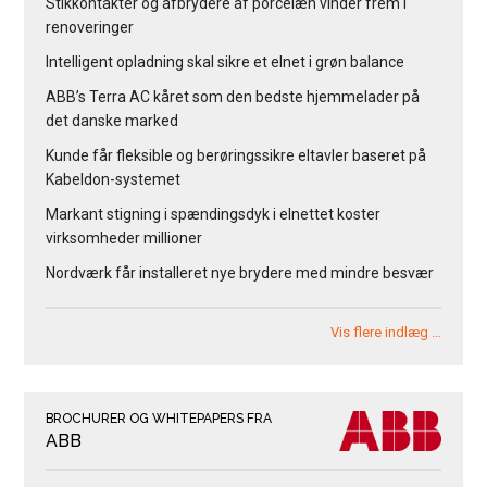
Stikkontakter og afbrydere af porcelæn vinder frem i
renoveringer
Intelligent opladning skal sikre et elnet i grøn balance
ABB’s Terra AC kåret som den bedste hjemmelader på
det danske marked
Kunde får fleksible og berøringssikre eltavler baseret på
Kabeldon-systemet
Markant stigning i spændingsdyk i elnettet koster
virksomheder millioner
Nordværk får installeret nye brydere med mindre besvær
Vis flere indlæg …
BROCHURER OG WHITEPAPERS FRA
ABB