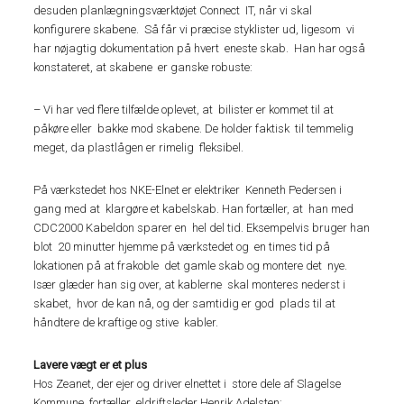
desuden planlægningsværktøjet Connect IT, når vi skal
konfigurere skabene. Så får vi præcise styklister ud, ligesom vi
har nøjagtig dokumentation på hvert eneste skab. Han har også
konstateret, at skabene er ganske robuste:
– Vi har ved flere tilfælde oplevet, at bilister er kommet til at
påkøre eller bakke mod skabene. De holder faktisk til temmelig
meget, da plastlågen er rimelig fleksibel.
På værkstedet hos NKE-Elnet er elektriker Kenneth Pedersen i
gang med at klargøre et kabelskab. Han fortæller, at han med
CDC2000 Kabeldon sparer en hel del tid. Eksempelvis bruger han
blot 20 minutter hjemme på værkstedet og en times tid på
lokationen på at frakoble det gamle skab og montere det nye.
Især glæder han sig over, at kablerne skal monteres nederst i
skabet, hvor de kan nå, og der samtidig er god plads til at
håndtere de kraftige og stive kabler.
Lavere vægt er et plus
Hos Zeanet, der ejer og driver elnettet i store dele af Slagelse
Kommune, fortæller eldriftsleder Henrik Adelsten: