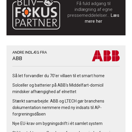
Få fuld adgang til
indlægning af egne
pressemeddelelser…
Læs
mere her
ANDRE INDLÆG FRA
ABB
Så let forvandler du 70’er villaen til et smart home
Solceller og batterier på ABB’s Middelfart-domicil
mindsker afhængighed af elnettet
Stærkt samarbejde: ABB og LTECH gør branchens
dokumentation nemmere med ny indsats til AP-
forgreningsdåsen
Nye EU-krav om bygningsdrift i ét samlet system