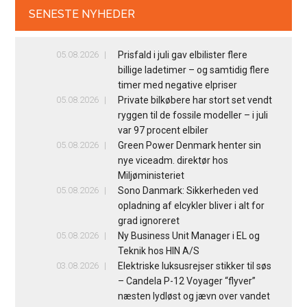
SENESTE NYHEDER
05.08.2026
Prisfald i juli gav elbilister flere
billige ladetimer – og samtidig flere
timer med negative elpriser
05.08.2026
Private bilkøbere har stort set vendt
ryggen til de fossile modeller – i juli
var 97 procent elbiler
05.08.2026
Green Power Denmark henter sin
nye viceadm. direktør hos
Miljøministeriet
05.08.2026
Sono Danmark: Sikkerheden ved
opladning af elcykler bliver i alt for
grad ignoreret
05.08.2026
Ny Business Unit Manager i EL og
Teknik hos HIN A/S
03.08.2026
Elektriske luksusrejser stikker til søs
– Candela P-12 Voyager “flyver”
næsten lydløst og jævn over vandet