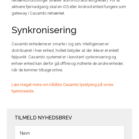
netværksindstillinger (kræver administratorrettigheder). For at
aktivere fjernadgang skal en iOS eller Android enhed fungere som
gateway i Casambi netværket.
Synkronisering
Casambi enhederne er smarte i sig selv. Intelligensen er
distribueret i hver enhed, hvilket betyder at der ikke er et enkelt
fejlpunkt. Casambi systemet er i konstant synkronisering og
enhver enhed kan derfor gå offline og indhente de andre enheder,
når de kommer tilbage online.
Læs meget mere om trådløs Casambi lysstyring på vores
hjemmeside.
TILMELD NYHEDSBREV