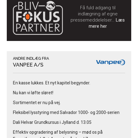
Få fuld adgang til
indlægning af egne
pressemeddelelser…
Læs
mere her
ANDRE INDLÆG FRA
VANPEE A/S
En kasse lukkes. Et nyt kapitel begynder.
Nu kan vi løfte sløret!
Sortimentet er nu på vej.
Fleksibel lysstyring med Salvador 1000- og 2000-serien
Dali Helvar Grundkursus i Jylland d. 13.05
Effektiv opgradering af belysning – mød os på