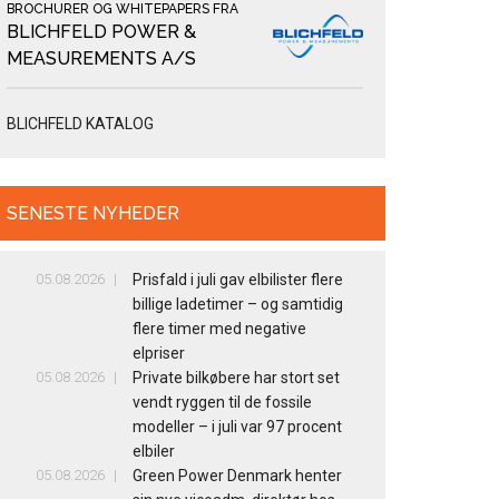
BROCHURER OG WHITEPAPERS FRA
BLICHFELD POWER &
MEASUREMENTS A/S
BLICHFELD KATALOG
SENESTE NYHEDER
05.08.2026
Prisfald i juli gav elbilister flere
billige ladetimer – og samtidig
flere timer med negative
elpriser
05.08.2026
Private bilkøbere har stort set
vendt ryggen til de fossile
modeller – i juli var 97 procent
elbiler
05.08.2026
Green Power Denmark henter