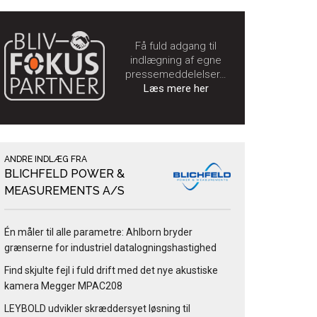
Få fuld adgang til
indlægning af egne
pressemeddelelser…
Læs mere her
ANDRE INDLÆG FRA
BLICHFELD POWER &
MEASUREMENTS A/S
Én måler til alle parametre: Ahlborn bryder
grænserne for industriel datalogningshastighed
Find skjulte fejl i fuld drift med det nye akustiske
kamera Megger MPAC208
LEYBOLD udvikler skræddersyet løsning til