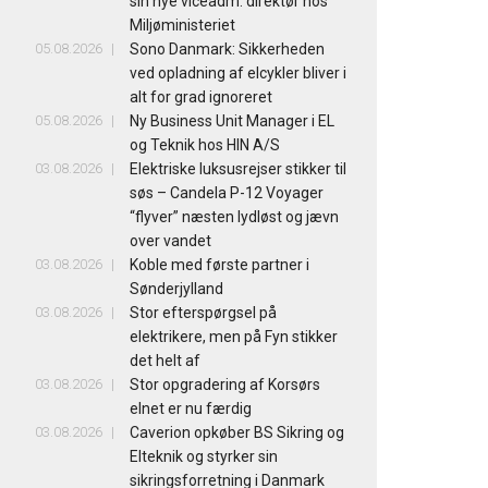
sin nye viceadm. direktør hos
Miljøministeriet
05.08.2026
Sono Danmark: Sikkerheden
ved opladning af elcykler bliver i
alt for grad ignoreret
05.08.2026
Ny Business Unit Manager i EL
og Teknik hos HIN A/S
03.08.2026
Elektriske luksusrejser stikker til
søs – Candela P-12 Voyager
“flyver” næsten lydløst og jævn
over vandet
03.08.2026
Koble med første partner i
Sønderjylland
03.08.2026
Stor efterspørgsel på
elektrikere, men på Fyn stikker
det helt af
03.08.2026
Stor opgradering af Korsørs
elnet er nu færdig
03.08.2026
Caverion opkøber BS Sikring og
Elteknik og styrker sin
sikringsforretning i Danmark