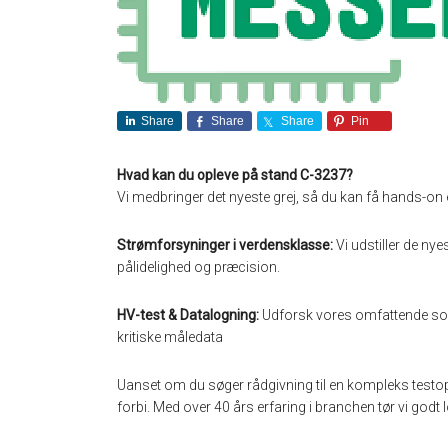
Share
Share
Share
Pin
Hvad kan du opleve på stand C-3237?
Vi medbringer det nyeste grej, så du kan få hands-on e
Strømforsyninger i verdensklasse:
Vi udstiller de nye
pålidelighed og præcision.
HV-test & Datalogning:
Udforsk vores omfattende sort
kritiske måledata
Uanset om du søger rådgivning til en kompleks testops
forbi. Med over 40 års erfaring i branchen tør vi godt l