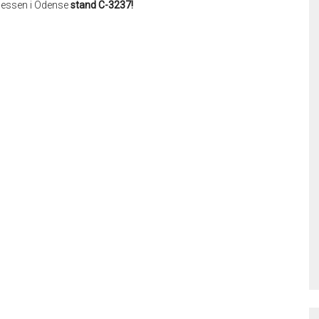
kmessen i Odense
stand C-3237!