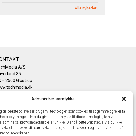
Alle nyheder ›
ONTAKT
echMedia A/S
verland 35
 – 2600 Glostrup
ww.techmedia.dk
lefon: +45 43 24 26 28
Administrer samtykke
mail:
info@techmedia.dk
ivatlivspolitik
ig de bedste oplevelser bruger vi teknologier som cookies til at gemme og/eller få
okiepolitik
hedsoplysninger. Hvis du giver dit samtykke til disse teknologier, kan vi
a som f.eks. browsingadfærd eller unikke ID'er på dette websted. Hvis du ikke
tykke eller trækker dit samtykke tilbage, kan det have en negativ indvirkning på
oner og egenskaber.