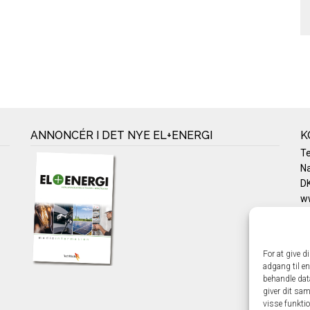
ANNONCÉR I DET NYE EL+ENERGI
K
T
Na
DK
w
Te
E-
Pr
For at give d
Co
adgang til en
behandle dat
giver dit sam
visse funkti