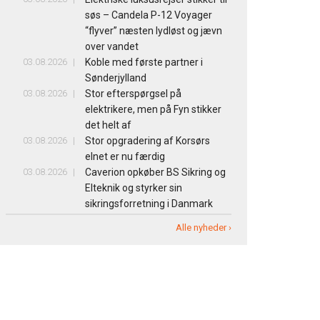
søs – Candela P-12 Voyager
“flyver” næsten lydløst og jævn
over vandet
03.08.2026
Koble med første partner i
Sønderjylland
03.08.2026
Stor efterspørgsel på
elektrikere, men på Fyn stikker
det helt af
03.08.2026
Stor opgradering af Korsørs
elnet er nu færdig
03.08.2026
Caverion opkøber BS Sikring og
Elteknik og styrker sin
sikringsforretning i Danmark
Alle nyheder ›