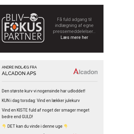
Få fuld adgang til
indlægning af egne
pressemeddelelser…
Læs mere her
ANDRE INDLÆG FRA
ALCADON APS
Den største kurv vi nogensinde har udloddet!
KUN i dag torsdag: Vind en lækker julekurv
Vind en KISTE fuld af noget der smager meget
bedre end GULD!
DET kan du vinde i denne uge