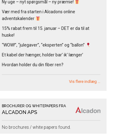
Ny uge – nyt spørgsmål – ny præmie!
Vær med fra starten i Alcadons online
adventskalender
15% rabat frem til 15. januar – DET er da til at
huske!
“WOW!”, “julegaver”, “eksperten” og “ballon”
Et kabel der hænger, holder bar’ ik’ længer’
Hvordan holder du din fiber ren?
Vis flere indlæg …
BROCHURER OG WHITEPAPERS FRA
ALCADON APS
No brochures / white papers found.