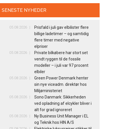
SENESTE NYHEDER
05.08.2026
Prisfald i juli gav elbilister flere
billige ladetimer – og samtidig
flere timer med negative
elpriser
05.08.2026
Private bilkøbere har stort set
vendt ryggen til de fossile
modeller – i juli var 97 procent
elbiler
05.08.2026
Green Power Denmark henter
sin nye viceadm. direktør hos
Miljøministeriet
05.08.2026
Sono Danmark: Sikkerheden
ved opladning af elcykler bliver i
alt for grad ignoreret
05.08.2026
Ny Business Unit Manager i EL
og Teknik hos HIN A/S
03.08.2026
Elektriske luksusrejser stikker til