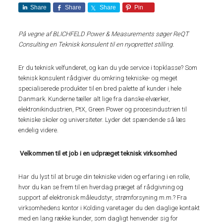
Share
Share
Share
Pin
På vegne af BLICHFELD Power & Measurements søger ReQT
Consulting en Teknisk konsulent til en nyoprettet stilling.
Er du teknisk velfunderet, og kan du yde service i topklasse? Som
teknisk konsulent rådgiver du omkring tekniske- og meget
specialiserede produkter til en bred palette af kunder i hele
Danmark. Kunderne tæller alt lige fra danske elværker,
elektronikindustrien, PtX, Green Power og procesindustrien til
tekniske skoler og universiteter. Lyder det spændende så læs
endelig videre.
Velkommen til et job i en udpræget teknisk virksomhed
Har du lyst til at bruge din tekniske viden og erfaring i en rolle,
hvor du kan se frem til en hverdag præget af rådgivning og
support af elektronisk måleudstyr, strømforsyning m.m.? Fra
virksomhedens kontor i Kolding varetager du den daglige kontakt
med en lang række kunder, som dagligt henvender sig for