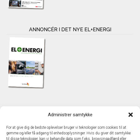
ANNONCÉR I DET NYE EL+ENERGI
KONTAKT
Administrer samtykke
TechMedia A/S
Naverland 35
For at give dig de bedste oplevelser bruger vi teknologier som cookies til at
DK – 2600 Glostrup
gemme og/eller få adgang til enhedsoplysninger. Hvis du giver dit samtykke
www.techmedia.dk
til disse teknologier, kan vi behandle data som f.eks. browsingadfærd eller