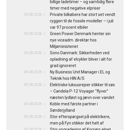
billige ladetimer – og samtidig flere
timer med negative elpriser
05.08.2026
Private bilkøbere har stort set vendt
ryggen til de fossile modeller – i juli
var 97 procent elbiler
05.08.2026
Green Power Denmark henter sin
nye viceadm. direktør hos
Miljøministeriet
05.08.2026
Sono Danmark: Sikkerheden ved
opladning af elcykler bliver i alt for
grad ignoreret
05.08.2026
Ny Business Unit Manager i EL og
Teknik hos HIN A/S
03.08.2026
Elektriske luksusrejser stikker til søs
– Candela P-12 Voyager “flyver”
næsten lydløst og jævn over vandet
03.08.2026
Koble med første partner i
Sønderjylland
03.08.2026
Stor efterspørgsel på elektrikere,
men på Fyn stikker det helt af
03.08.2026
Stor opgradering af Korsørs elnet