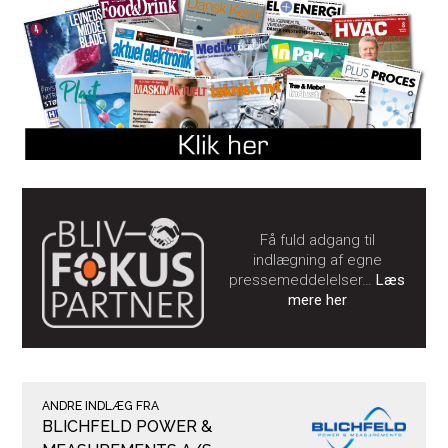
Få fuld adgang til
indlægning af egne
pressemeddelelser…
Læs
mere her
ANDRE INDLÆG FRA
BLICHFELD POWER &