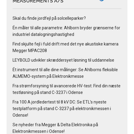
MEASUREMENTS A/S
Skal du finde jordfejl på solcelleparker?
Én måler til alle parametre: Ahlborn bryder grænserne for
industriel datalogningshastighed
Find skjulte fejl i fuld drift med det nye akustiske kamera
Megger MPAC208
LEYBOLD udvikler skræddersyet løsning til uddannelse
Ét instrument til alle dine målinger: Se Ahlborns fleksible
ALMEMO-system på Elektronikmesse
Fra strømforsyning til avancerede HV-test: Find din næste
testløsning på stand C-3237 i Odense
Fra 100 A jordledertest til 8 kV DC: Se ETL’s nyeste
testplatform på stand C-3237 på elektronikmessen i
Odense!
Se nyheder fra Megger & Delta Elektronika på
Elektronikmessen i Odense!