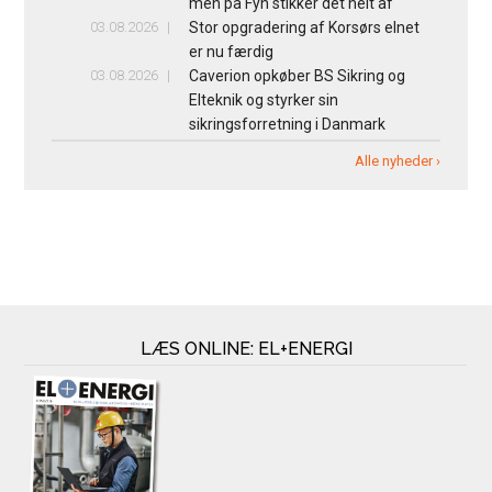
men på Fyn stikker det helt af
03.08.2026
Stor opgradering af Korsørs elnet
er nu færdig
03.08.2026
Caverion opkøber BS Sikring og
Elteknik og styrker sin
sikringsforretning i Danmark
Alle nyheder ›
LÆS ONLINE: EL+ENERGI