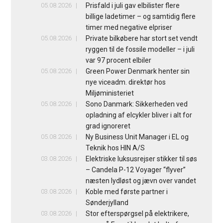
05.08.2026
Prisfald i juli gav elbilister flere
billige ladetimer – og samtidig flere
timer med negative elpriser
05.08.2026
Private bilkøbere har stort set vendt
ryggen til de fossile modeller – i juli
var 97 procent elbiler
05.08.2026
Green Power Denmark henter sin
nye viceadm. direktør hos
Miljøministeriet
05.08.2026
Sono Danmark: Sikkerheden ved
opladning af elcykler bliver i alt for
grad ignoreret
05.08.2026
Ny Business Unit Manager i EL og
Teknik hos HIN A/S
03.08.2026
Elektriske luksusrejser stikker til søs
– Candela P-12 Voyager “flyver”
næsten lydløst og jævn over vandet
03.08.2026
Koble med første partner i
Sønderjylland
03.08.2026
Stor efterspørgsel på elektrikere,