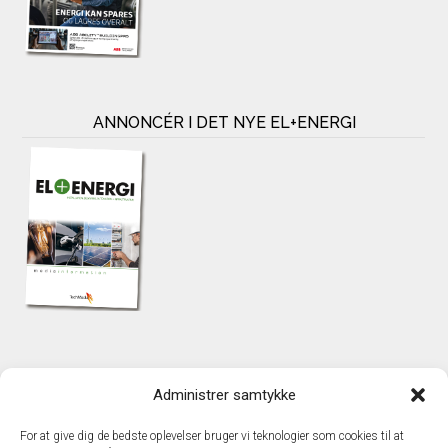
ANNONCÉR I DET NYE EL+ENERGI
KONTAKT
Administrer samtykke
TechMedia A/S
Naverland 35
For at give dig de bedste oplevelser bruger vi teknologier som cookies til at
DK – 2600 Glostrup