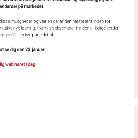
tandarder på markedet.
 disse muligheder og vær en del af den næste æra inden for
vative nye løsning, fremvise eksempler fra den virkelige verden
ørgsmål i en live paneldebat!
 at se dig den 23. januar!
dig webinaret i dag