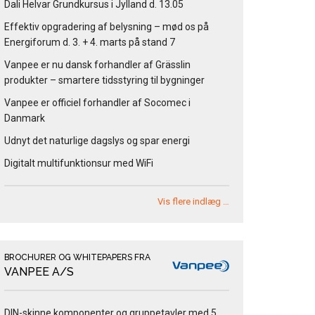
Dali Helvar Grundkursus i Jylland d. 13.05
Effektiv opgradering af belysning – mød os på
Energiforum d. 3. + 4. marts på stand 7
Vanpee er nu dansk forhandler af Grässlin
produkter – smartere tidsstyring til bygninger
Vanpee er officiel forhandler af Socomec i
Danmark
Udnyt det naturlige dagslys og spar energi
Digitalt multifunktionsur med WiFi
Vis flere indlæg …
BROCHURER OG WHITEPAPERS FRA
VANPEE A/S
DIN-skinne komponenter og gruppetavler med 5