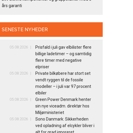
års garanti
SENESTE NYHEDER
05.08.2026
Prisfald i juli gav elbilister flere
billige ladetimer – og samtidig
flere timer med negative
elpriser
05.08.2026
Private bilkøbere har stort set
vendt ryggen til de fossile
modeller – i juli var 97 procent
elbiler
05.08.2026
Green Power Denmark henter
sin nye viceadm. direktør hos
Miljøministeriet
05.08.2026
Sono Danmark: Sikkerheden
ved opladning af elcykler bliver i
alt for grad ignoreret