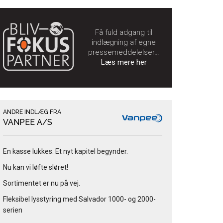
Få fuld adgang til
indlægning af egne
pressemeddelelser…
Læs mere her
ANDRE INDLÆG FRA
VANPEE A/S
En kasse lukkes. Et nyt kapitel begynder.
Nu kan vi løfte sløret!
Sortimentet er nu på vej.
Fleksibel lysstyring med Salvador 1000- og 2000-
serien