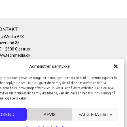
ONTAKT
echMedia A/S
verland 35
 – 2600 Glostrup
ww.techmedia.dk
lefon: +45 43 24 26 28
Administrer samtykke
mail:
info@techmedia.dk
ivatlivspolitik
ig de bedste oplevelser bruger vi teknologier som cookies til at gemme og/eller få
okiepolitik
hedsoplysninger. Hvis du giver dit samtykke til disse teknologier, kan vi
a som f.eks. browsingadfærd eller unikke ID'er på dette websted. Hvis du ikke
tykke eller trækker dit samtykke tilbage, kan det have en negativ indvirkning på
oner og egenskaber.
DKEND
AFVIS
VALG FRA LISTE