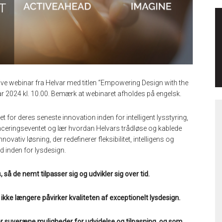
usive webinar fra Helvar med titlen “Empowering Design with the
ar 2024 kl. 10.00. Bemærk at webinaret afholdes på engelsk.
t for deres seneste innovation inden for intelligent lysstyring,
 i lanceringseventet og lær hvordan Helvars trådløse og kablede
vativ løsning, der redefinerer fleksibilitet, intelligens og
d inden for lysdesign.
 så de nemt tilpasser sig og udvikler sig over tid.
i ikke længere påvirker kvaliteten af exceptionelt lysdesign.
yder suveræne muligheder for udvidelse og tilpasning, og som