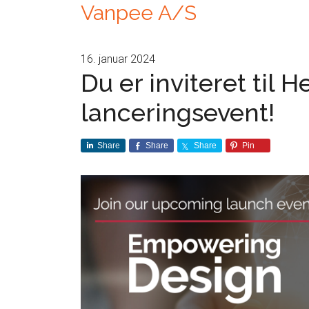
Vanpee A/S
16. januar 2024
Du er inviteret til
lanceringsevent!
Share
Share
Share
Pin