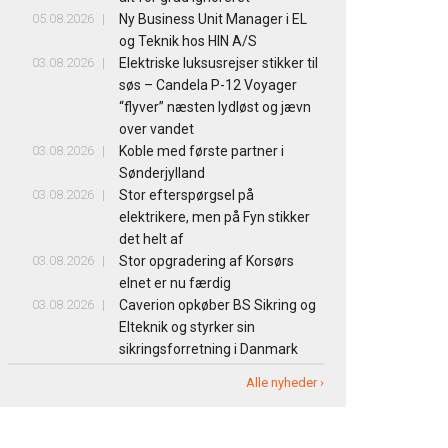
05.08.2026
Ny Business Unit Manager i EL
og Teknik hos HIN A/S
03.08.2026
Elektriske luksusrejser stikker til
søs – Candela P-12 Voyager
“flyver” næsten lydløst og jævn
over vandet
03.08.2026
Koble med første partner i
Sønderjylland
03.08.2026
Stor efterspørgsel på
elektrikere, men på Fyn stikker
det helt af
03.08.2026
Stor opgradering af Korsørs
elnet er nu færdig
03.08.2026
Caverion opkøber BS Sikring og
Elteknik og styrker sin
sikringsforretning i Danmark
Alle nyheder ›