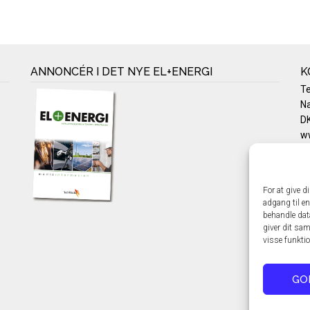
ANNONCÉR I DET NYE EL+ENERGI
K
T
Na
DK
w
Te
E-
Pr
For at give d
Co
adgang til en
behandle dat
giver dit sam
visse funkti
GO