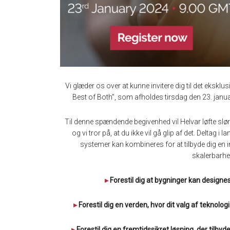
Vi glæder os over at kunne invitere dig til det ekskl
Best of Both”, som afholdes tirsdag den 23. janu
Til denne spændende begivenhed vil Helvar løfte sløre
og vi tror på, at du ikke vil gå glip af det. Deltag
systemer kan kombineres for at tilbyde dig en inno
skalerbarhe
▸
Forestil dig at bygninger kan designes,
▸
Forestil dig en verden, hvor dit valg af teknolog
▸
Forestil dig en fremtidssikret løsning, der tilb