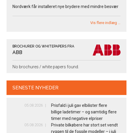
Nordværk får installeret nye brydere med mindre besvær
Vis flere indlæg …
BROCHURER OG WHITEPAPERS FRA
ABB
No brochures / white papers found.
SENESTE NYHEDER
05.08.2026
Prisfald i juli gav elbilister flere
billige ladetimer – og samtidig flere
timer med negative elpriser
05.08.2026
Private bilkøbere har stort set vendt
ryggen til de fossile modeller – i juli