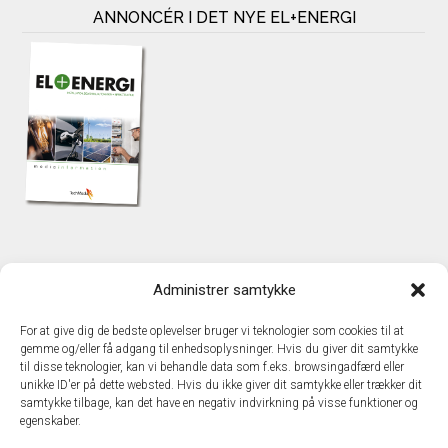
ANNONCÉR I DET NYE EL+ENERGI
KONTAKT
Administrer samtykke
TechMedia A/S
Naverland 35
For at give dig de bedste oplevelser bruger vi teknologier som cookies til at
DK – 2600 Glostrup
gemme og/eller få adgang til enhedsoplysninger. Hvis du giver dit samtykke
www.techmedia.dk
til disse teknologier, kan vi behandle data som f.eks. browsingadfærd eller
Telefon: +45 43 24 26 28
unikke ID'er på dette websted. Hvis du ikke giver dit samtykke eller trækker dit
samtykke tilbage, kan det have en negativ indvirkning på visse funktioner og
E-mail:
info@techmedia.dk
egenskaber.
Privatlivspolitik