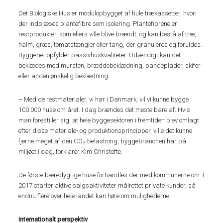
Det Biologiske Hus er modulopbygget af hule trækassetter, hvori
der indblæses plantefibre som isolering. Plantefibrene er
restprodukter, som ellers ville blive brændt, og kan bestå af træ,
halm, græs, tomatstængler eller tang, der granuleres og foruldes.
Byggeriet opfylder passivhuskvaliteter. Udvendigt kan det
beklædes med mursten, bræddebeklædning, pandeplader, skifer
eller anden ønskelig beklædning.
– Med de restmaterialer, vi har i Danmark, vil vi kunne bygge
100.000 huse om året. I dag brændes det meste bare af. Hvis
man forestiller sig, at hele byggesektoren i fremtiden blev omlagt
efter disse materiale- og produktionsprincipper, ville det kunne
fjerne meget af den CO
-belastning, byggebranchen har på
2
miljøet i dag, forklarer Kim Christofte.
De første bæredygtige huse forhandles der med kommunerne om. I
2017 starter aktive salgsaktiviteter målrettet private kunder, så
endnu flere over hele landet kan høre om mulighederne.
Internationalt perspektiv