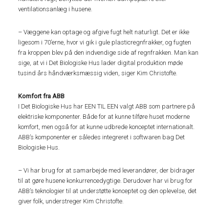
ventilationsanlæg i husene.
– Væggene kan optage og afgive fugt helt naturligt. Det er ikke
ligesom i 70’erne, hvor vi gik i gule plasticregnfrakker, og fugten
fra kroppen blev på den indvendige side af regnfrakken. Man kan
sige, at vi i Det Biologiske Hus lader digital produktion møde
tusind års håndværksmæssig viden, siger Kim Christofte.
Komfort fra ABB
I Det Biologiske Hus har EEN TIL EEN valgt ABB som partnere på
elektriske komponenter. Både for at kunne tilføre huset moderne
komfort, men også for at kunne udbrede konceptet internationalt.
ABB’s komponenter er således integreret i softwaren bag Det
Biologiske Hus.
– Vi har brug for at samarbejde med leverandører, der bidrager
til at gøre husene konkurrencedygtige. Derudover har vi brug for
ABB’s teknologier til at understøtte konceptet og den oplevelse, det
giver folk, understreger Kim Christofte.