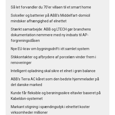
Så let forvandler du 70’er villaen til et smart home
Solceller og batterier på ABB’s Middelfart-domicil
mindsker afhængighed af elnettet
Stærkt samarbejde: ABB og LTECH gør branchens
dokumentation nemmere med ny indsats til AP-
forgreningsdåsen
Nye EU-krav om bygningsdrift i ét samlet system
Stikkontakter og afbrydere af porcelæn vinder frem i
renoveringer
Intelligent opladning skal sikre et elnet i grøn balance
ABB’s Terra AC kåret som den bedste hjemmelader på
det danske marked
Kunde får fleksible og berøringssikre eltavler baseret på
Kabeldon-systemet
Markant stigning i spændingsdyk i elnettet koster
virksomheder millioner