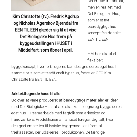
Det er ikke fri fantasi,
men en realitet med
Det Biologiske Hus,
Kim Christofte (tv.), Fredrik Agdrup
som er et nyt
og Nicholas Agerskov Bjørndal fra
bæredygtigt hus
EEN TIL EEN glæder sig til at vise
koncept fra danske
Det Biologiske Hus frem på
EEN TIL EEN.
byggeudstillingen i HUSET i
Middelfart, som åbner i april.
– Vi har skabt et
fleksibelt
byggekoncept, hvor forbrugerne kan designe deres eget hus til
samme pris som et traditionelt typehus, fortæller CEO Kim
Christofte fra EEN TIL EEN.
Arkitekttegnede huse til alle
Ud over at være produceret af bæredygtige materialer er ideen
med Det Biologiske Hus, at alle skal kunne tegne og bygge deres
eget hus – i samarbejde med fagfolk som arkitekter og
håndværkere. Produktionen af råhuset foregår digitalt, hvor
designet omsættes til fysiske byggemoduler i form af
trækassetter, der udskæres i produktionen. De færdige