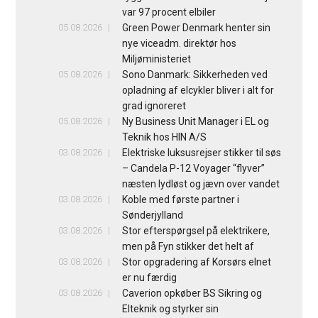
var 97 procent elbiler
05.08.2026
Green Power Denmark henter sin
nye viceadm. direktør hos
Miljøministeriet
05.08.2026
Sono Danmark: Sikkerheden ved
opladning af elcykler bliver i alt for
grad ignoreret
05.08.2026
Ny Business Unit Manager i EL og
Teknik hos HIN A/S
03.08.2026
Elektriske luksusrejser stikker til søs
– Candela P-12 Voyager “flyver”
næsten lydløst og jævn over vandet
03.08.2026
Koble med første partner i
Sønderjylland
03.08.2026
Stor efterspørgsel på elektrikere,
men på Fyn stikker det helt af
03.08.2026
Stor opgradering af Korsørs elnet
er nu færdig
03.08.2026
Caverion opkøber BS Sikring og
Elteknik og styrker sin