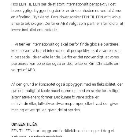
Hos EEN TIL EEN ser de et stort internationalt perspektiv i det
bæredygtige byggeri, og derfor er virksomheden nu ved at åbne
en afdeling i Tyskland. Derudover ønsker EEN TIL EEN at tilkoble
smarte teknologier. Derfor er ABB valgt som partner i forhold til at
levere installationsmateriel.
– Vi tænker internationalt og skal derfor finde globale partnere.
Men selvom vi har et internationalt perspektiv, skal vi være lokalt
tilpassede i de enkelte lande. Derfor er det nødvendigt, at vores
partneres komponenter også er det, fortæller Kim Christofte om
valget af ABB.
Af den grund er konceptet også opbygget med en fleksibilitet, der
gør det muligt at koble huset sammen med en række forskellige
alternative energiformer. Det kunne fx være solceller,
minivindmøller, luft-til-vand-varmepumper, eller hvad der giver
mening at vælge i en given del af verden.
Om EEN TIL ÉN
EEN TIL EEN har baggrund i arkitektbranchen og er i dag et