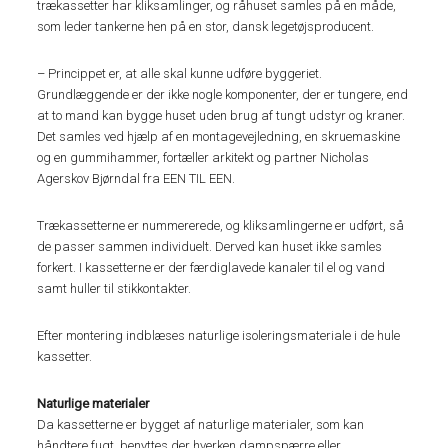
trækassetter har kliksamlinger, og råhuset samles på en måde,
som leder tankerne hen på en stor, dansk legetøjsproducent.
– Princippet er, at alle skal kunne udføre byggeriet.
Grundlæggende er der ikke nogle komponenter, der er tungere, end
at to mand kan bygge huset uden brug af tungt udstyr og kraner.
Det samles ved hjælp af en montagevejledning, en skruemaskine
og en gummihammer, fortæller arkitekt og partner Nicholas
Agerskov Bjørndal fra EEN TIL EEN.
Trækassetterne er nummererede, og kliksamlingerne er udført, så
de passer sammen individuelt. Derved kan huset ikke samles
forkert. I kassetterne er der færdiglavede kanaler til el og vand
samt huller til stikkontakter.
Efter montering indblæses naturlige isoleringsmateriale i de hule
kassetter.
Naturlige materialer
Da kassetterne er bygget af naturlige materialer, som kan
håndtere fugt, benyttes der hverken dampspærre eller