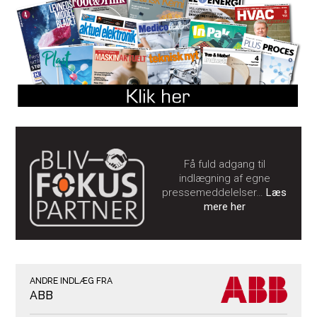
Få fuld adgang til
indlægning af egne
pressemeddelelser…
Læs
mere her
ANDRE INDLÆG FRA
ABB