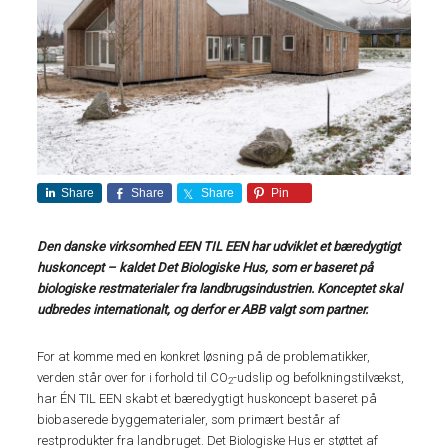
Share
Share
Share
Pin
Den danske virksomhed EEN TIL EEN har udviklet et bæredygtigt
huskoncept – kaldet Det Biologiske Hus, som er baseret på
biologiske restmaterialer fra landbrugsindustrien. Konceptet skal
udbredes internationalt, og derfor er ABB valgt som partner.
For at komme med en konkret løsning på de problematikker,
verden står over for i forhold til CO
-udslip og befolkningstilvækst,
2
har ÉN TIL EEN skabt et bæredygtigt huskoncept baseret på
biobaserede byggematerialer, som primært består af
restprodukter fra landbruget. Det Biologiske Hus er støttet af