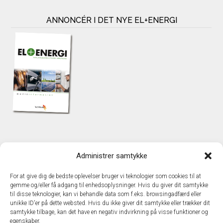
ANNONCÉR I DET NYE EL+ENERGI
KONTAKT
Administrer samtykke
TechMedia A/S
Naverland 35
For at give dig de bedste oplevelser bruger vi teknologier som cookies til at
DK – 2600 Glostrup
gemme og/eller få adgang til enhedsoplysninger. Hvis du giver dit samtykke
www.techmedia.dk
til disse teknologier, kan vi behandle data som f.eks. browsingadfærd eller
Telefon: +45 43 24 26 28
unikke ID'er på dette websted. Hvis du ikke giver dit samtykke eller trækker dit
samtykke tilbage, kan det have en negativ indvirkning på visse funktioner og
E-mail:
info@techmedia.dk
egenskaber.