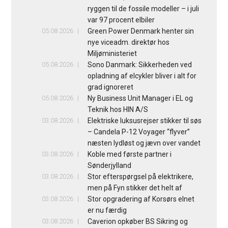
ryggen til de fossile modeller – i juli
var 97 procent elbiler
05.08.2026
Green Power Denmark henter sin
nye viceadm. direktør hos
Miljøministeriet
05.08.2026
Sono Danmark: Sikkerheden ved
opladning af elcykler bliver i alt for
grad ignoreret
05.08.2026
Ny Business Unit Manager i EL og
Teknik hos HIN A/S
03.08.2026
Elektriske luksusrejser stikker til søs
– Candela P-12 Voyager “flyver”
næsten lydløst og jævn over vandet
03.08.2026
Koble med første partner i
Sønderjylland
03.08.2026
Stor efterspørgsel på elektrikere,
men på Fyn stikker det helt af
03.08.2026
Stor opgradering af Korsørs elnet
er nu færdig
03.08.2026
Caverion opkøber BS Sikring og