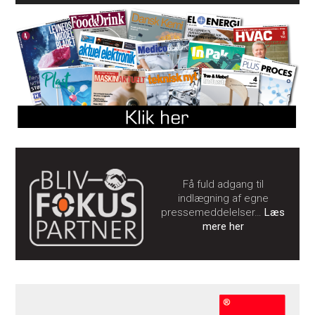
Få fuld adgang til
indlægning af egne
pressemeddelelser…
Læs
mere her