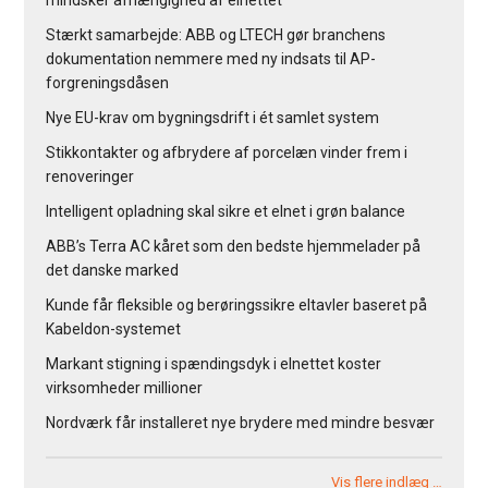
Stærkt samarbejde: ABB og LTECH gør branchens
dokumentation nemmere med ny indsats til AP-
forgreningsdåsen
Nye EU-krav om bygningsdrift i ét samlet system
Stikkontakter og afbrydere af porcelæn vinder frem i
renoveringer
Intelligent opladning skal sikre et elnet i grøn balance
ABB’s Terra AC kåret som den bedste hjemmelader på
det danske marked
Kunde får fleksible og berøringssikre eltavler baseret på
Kabeldon-systemet
Markant stigning i spændingsdyk i elnettet koster
virksomheder millioner
Nordværk får installeret nye brydere med mindre besvær
Vis flere indlæg …