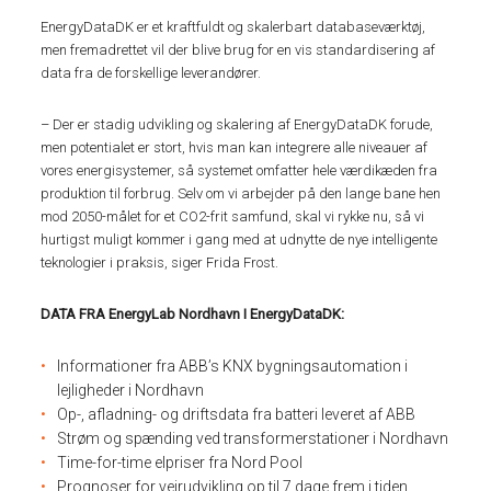
EnergyDataDK er et kraftfuldt og skalerbart databaseværktøj,
men fremadrettet vil der blive brug for en vis standardisering af
data fra de forskellige leverandører.
– Der er stadig udvikling og skalering af EnergyDataDK forude,
men potentialet er stort, hvis man kan integrere alle niveauer af
vores energisystemer, så systemet omfatter hele værdikæden fra
produktion til forbrug. Selv om vi arbejder på den lange bane hen
mod 2050-målet for et CO2-frit samfund, skal vi rykke nu, så vi
hurtigst muligt kommer i gang med at udnytte de nye intelligente
teknologier i praksis, siger Frida Frost.
DATA FRA EnergyLab Nordhavn I EnergyDataDK:
Informationer fra ABB’s KNX bygningsautomation i
lejligheder i Nordhavn
Op-, afladning- og driftsdata fra batteri leveret af ABB
Strøm og spænding ved transformerstationer i Nordhavn
Time-for-time elpriser fra Nord Pool
Prognoser for vejrudvikling op til 7 dage frem i tiden