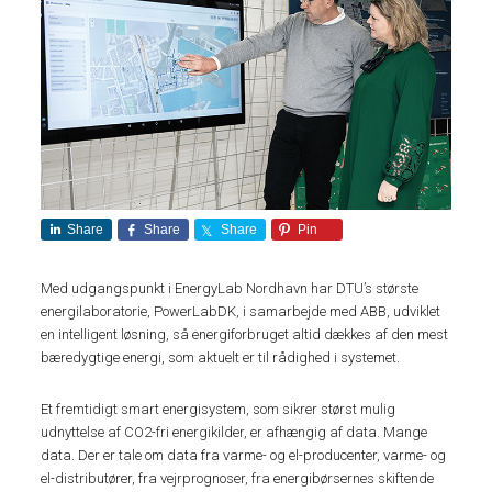
Share
Share
Share
Pin
Med udgangspunkt i EnergyLab Nordhavn har DTU’s største
energilaboratorie, PowerLabDK, i samarbejde med ABB, udviklet
en intelligent løsning, så energiforbruget altid dækkes af den mest
bæredygtige energi, som aktuelt er til rådighed i systemet.
Et fremtidigt smart energisystem, som sikrer størst mulig
udnyttelse af CO2-fri energikilder, er afhængig af data. Mange
data. Der er tale om data fra varme- og el-producenter, varme- og
el-distributører, fra vejrprognoser, fra energibørsernes skiftende