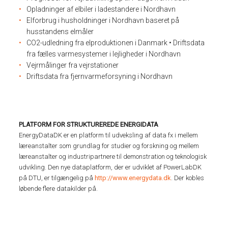
Opladninger af elbiler i ladestandere i Nordhavn
Elforbrug i husholdninger i Nordhavn baseret på
husstandens elmåler
CO2-udledning fra elproduktionen i Danmark • Driftsdata
fra fælles varmesystemer i lejligheder i Nordhavn
Vejrmålinger fra vejrstationer
Driftsdata fra fjernvarmeforsyning i Nordhavn
PLATFORM FOR STRUKTUREREDE ENERGIDATA
EnergyDataDK er en platform til udveksling af data fx i mellem
læreanstalter som grundlag for studier og forskning og mellem
læreanstalter og industripartnere til demonstration og teknologisk
udvikling. Den nye dataplatform, der er udviklet af PowerLabDK
på DTU, er tilgængelig på
http://www.energydata.dk
. Der kobles
løbende flere datakilder på.