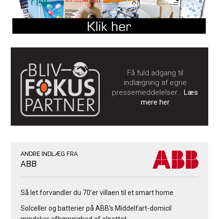
Få fuld adgang til
indlægning af egne
pressemeddelelser…
Læs
mere her
ANDRE INDLÆG FRA
ABB
Så let forvandler du 70’er villaen til et smart home
Solceller og batterier på ABB’s Middelfart-domicil
mindsker afhængighed af elnettet