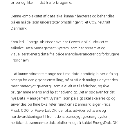
priser og ikke mindst fra forbrugerne.
Denne kompleksitet af data skal kunne håndteres og behandles
på en måde, som understøtter omstillingen til et CO2-neutralt
Danmark.
Som led i EnergyLab Nordhavn har PowerLabDK udviklet et
såkaldt Data Management System, som har opsamlet og
visualiseret energidata fra både energileverandører og forbrugere
i Nordhavn.
– At kunne håndtere mange realtime-data samtidig bliver alfa og
omega for den grønne omstilling, så vi så vidt muligt udnytter den
mest bæredygtige energi, som aktuelt er til rådighed, og ikke
bruger mere energi end højst nødvendigt. Det er opgaven for det
nye Data Management System, som på sigt skal skaleres op og
anvendes på flere lokaliteter rundt om i Danmark, siger Frida
Frost, COO for PowerLabDK, der bl.a. udvikler software og
hardwareløsninger til fremtidens bæredygtige energisystem,
heriblandt ovennævnte dataplatform, også kaldet EnergyDataDK.