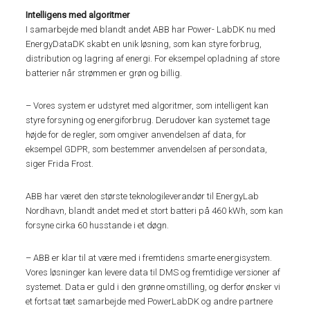
Intelligens med algoritmer
I samarbejde med blandt andet ABB har Power- LabDK nu med
EnergyDataDK skabt en unik løsning, som kan styre forbrug,
distribution og lagring af energi. For eksempel opladning af store
batterier når strømmen er grøn og billig.
– Vores system er udstyret med algoritmer, som intelligent kan
styre forsyning og energiforbrug. Derudover kan systemet tage
højde for de regler, som omgiver anvendelsen af data, for
eksempel GDPR, som bestemmer anvendelsen af persondata,
siger Frida Frost.
ABB har været den største teknologileverandør til EnergyLab
Nordhavn, blandt andet med et stort batteri på 460 kWh, som kan
forsyne cirka 60 husstande i et døgn.
– ABB er klar til at være med i fremtidens smarte energisystem.
Vores løsninger kan levere data til DMS og fremtidige versioner af
systemet. Data er guld i den grønne omstilling, og derfor ønsker vi
et fortsat tæt samarbejde med PowerLabDK og andre partnere