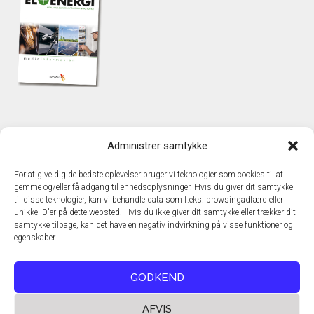
KONTAKT
Administrer samtykke
TechMedia A/S
Naverland 35
For at give dig de bedste oplevelser bruger vi teknologier som cookies til at
DK – 2600 Glostrup
gemme og/eller få adgang til enhedsoplysninger. Hvis du giver dit samtykke
www.techmedia.dk
til disse teknologier, kan vi behandle data som f.eks. browsingadfærd eller
Telefon: +45 43 24 26 28
unikke ID'er på dette websted. Hvis du ikke giver dit samtykke eller trækker dit
samtykke tilbage, kan det have en negativ indvirkning på visse funktioner og
E-mail:
info@techmedia.dk
egenskaber.
Privatlivspolitik
Cookiepolitik
GODKEND
AFVIS