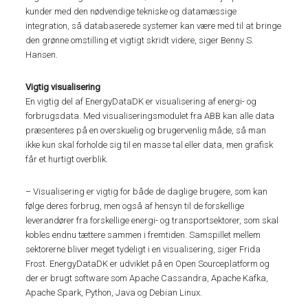
kunder med den nødvendige tekniske og datamæssige
integration, så databaserede systemer kan være med til at bringe
den grønne omstilling et vigtigt skridt videre, siger Benny S.
Hansen.
Vigtig visualisering
En vigtig del af EnergyDataDK er visualisering af energi- og
forbrugsdata. Med visualiseringsmodulet fra ABB kan alle data
præsenteres på en overskuelig og brugervenlig måde, så man
ikke kun skal forholde sig til en masse tal eller data, men grafisk
får et hurtigt overblik.
– Visualisering er vigtig for både de daglige brugere, som kan
følge deres forbrug, men også af hensyn til de forskellige
leverandører fra forskellige energi- og transportsektorer, som skal
kobles endnu tættere sammen i fremtiden. Samspillet mellem
sektorerne bliver meget tydeligt i en visualisering, siger Frida
Frost. EnergyDataDK er udviklet på en Open Sourceplatform og
der er brugt software som Apache Cassandra, Apache Kafka,
Apache Spark, Python, Java og Debian Linux.