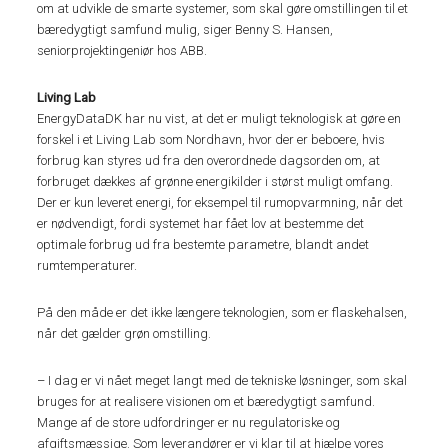
om at udvikle de smarte systemer, som skal gøre omstillingen til et
bæredygtigt samfund mulig, siger Benny S. Hansen,
seniorprojektingeniør hos ABB.
Living Lab
EnergyDataDK har nu vist, at det er muligt teknologisk at gøre en
forskel i et Living Lab som Nordhavn, hvor der er beboere, hvis
forbrug kan styres ud fra den overordnede dagsorden om, at
forbruget dækkes af grønne energikilder i størst muligt omfang.
Der er kun leveret energi, for eksempel til rumopvarmning, når det
er nødvendigt, fordi systemet har fået lov at bestemme det
optimale forbrug ud fra bestemte parametre, blandt andet
rumtemperaturer.
På den måde er det ikke længere teknologien, som er flaskehalsen,
når det gælder grøn omstilling.
– I dag er vi nået meget langt med de tekniske løsninger, som skal
bruges for at realisere visionen om et bæredygtigt samfund.
Mange af de store udfordringer er nu regulatoriske og
afgiftsmæssige. Som leverandører er vi klar til at hjælpe vores